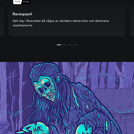
Racingspel
Sätt dig i förarsätet på några av världens bästa bilar och dominera
racerbanorna.