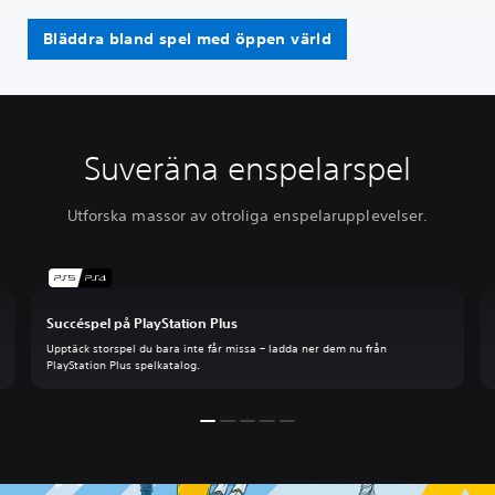
Bläddra bland spel med öppen värld
Suveräna enspelarspel
Utforska massor av otroliga enspelarupplevelser.
Succéspel på PlayStation Plus
Upptäck storspel du bara inte får missa – ladda ner dem nu från
PlayStation Plus spelkatalog.