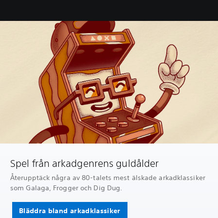
Spel från arkadgenrens guldålder
Återupptäck några av 80-talets mest älskade arkadklassiker
som Galaga, Frogger och Dig Dug.
Bläddra bland arkadklassiker