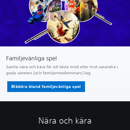
Familjevänliga spel
Samla nära och kära för att tävla med eller mot varandra i
goda vänners (och familjemedlemmars) lag.
Bläddra bland familjevänliga spel
Nära och kära