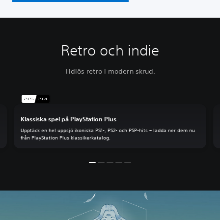
Retro och indie
Tidlös retro i modern skrud.
Klassiska spel på PlayStation Plus
Upptäck en hel uppsjö ikoniska PS1-, PS2- och PSP-hits – ladda ner dem nu
från PlayStation Plus klassikerkatalog.