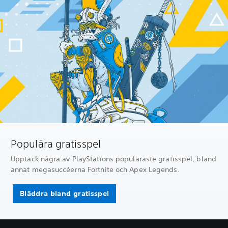
Populära gratisspel
Upptäck några av PlayStations populäraste gratisspel, bland
annat megasuccéerna Fortnite och Apex Legends.
Bläddra bland gratisspel