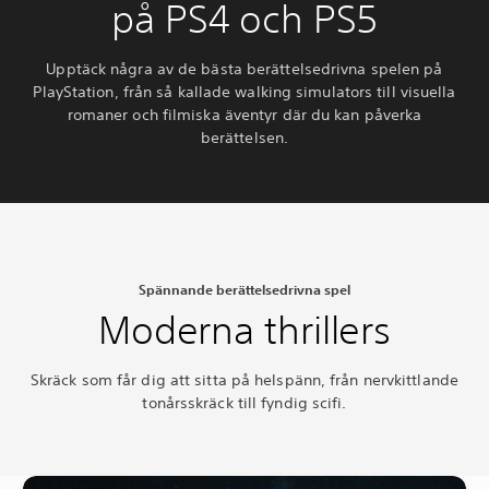
på PS4 och PS5
Upptäck några av de bästa berättelsedrivna spelen på
PlayStation, från så kallade walking simulators till visuella
romaner och filmiska äventyr där du kan påverka
berättelsen.
Spännande berättelsedrivna spel
Moderna thrillers
Skräck som får dig att sitta på helspänn, från nervkittlande
tonårsskräck till fyndig scifi.