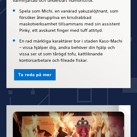
varmhjärtad och underbart humoristisk.
Spela som Michi, en vanärad yakuzalöjtnant, som
försöker återuppliva en krisdrabbad
maskotverksamhet tillsammans med sin assistent
Pinky, ett avskuret finger med tuff attityd.
En rad märkliga karaktärer bor i staden Kaso-Machi
– vissa hjälper dig, andra behöver din hjälp och
vissa ser ut som tårögd tofu, kattliknande
kontorsarbetare och fileade fiskar.
Ta reda på mer