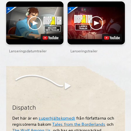
Lanseringsdatumtrailer
Lanseringstrailer
Dispatch
Det här är en
superhjältekomedi
från författarna och
regissörerna bakom
Tales from the Borderlands
och
The Wolf Among Us
, och har en stjärnspäckad