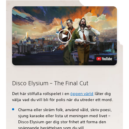
Disco Elysium – The Final Cut
Det här stilfulla rollspelet i en
öppen värld
låter dig
välja vad du vill bli för polis när du utreder ett mord.
Charma eller skräm folk, använd våld, skriv poesi,
sjung karaoke eller lista ut meningen med livet –
Disco Elysium ger dig stor frihet att forma den
spännande berättelsen som du vill.