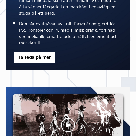
tar kan innebära skillnaden mellan liv och död för
åtta vänner fångade i en mardröm i en avlägsen
stuga på ett berg.
Den här nyutgåvan av Until Dawn är omgjord för
PS5-konsoler och PC med filmisk grafik, förfinad
spelmekanik, omarbetade berättelseelement och
mer därtill.
Ta reda på mer