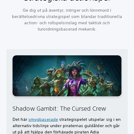
Ge dig ut på äventyr, intriger och lönnmord i
berättelsedrivna strategispel som blandar traditionella
action- och rollspelsinslag med taktisk och
turordningsbaserad mekanik.
Shadow Gambit: The Cursed Crew
Det här
smygbaserade
strategispelet utspelar sig i en
alternativ tidslinje under piraternas guldålder och går
ut på att hjälpa den förhäxade piraten Adia