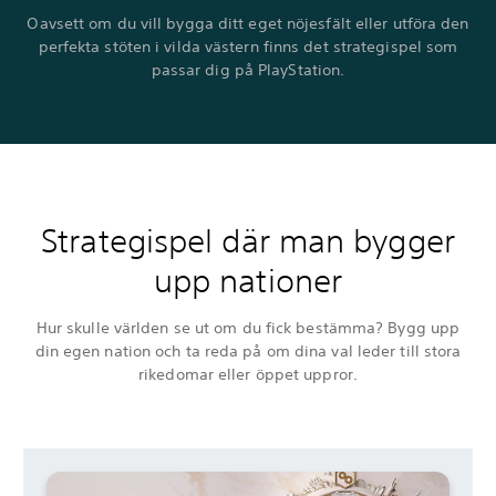
Oavsett om du vill bygga ditt eget nöjesfält eller utföra den
perfekta stöten i vilda västern finns det strategispel som
passar dig på PlayStation.
Strategispel där man bygger
upp nationer
Hur skulle världen se ut om du fick bestämma? Bygg upp
din egen nation och ta reda på om dina val leder till stora
rikedomar eller öppet uppror.