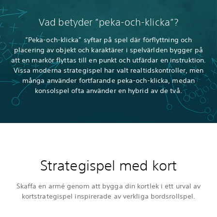
Vad betyder ”peka-och-klicka”?
”Peka-och-klicka” syftar på spel där förflyttning och
placering av objekt och karaktärer i spelvärlden bygger på
att en markör flyttas till en punkt och utfärdar en instruktion.
Vissa moderna strategispel har valt realtidskontroller, men
många använder fortfarande peka-och-klicka, medan
konsolspel ofta använder en hybrid av de två.
Strategispel med kort
Skaffa en armé genom att bygga din kortlek i ett urval av
kortstrategispel inspirerade av verkliga bordsrollspel.