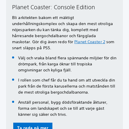
Planet Coaster: Console Edition
Bli arkitekten bakom ett mäktigt
underhållningskomplex och skapa den mest otroliga
nöjesparken du kan tänka dig, komplett med
hårresande bergochdalbanor och färgglada
maskotar. Gör dig även redo för
Planet Coaster 2
som
snart släpps på PS5.
Välj och vraka bland flera spännande miljöer för din
drömpark, från karga öknar till tropiska
omgivningar och kyliga fjäll.
I rollen som chef får du ta hand om att utveckla din
park från de första karusellerna och matstånden till
de mest otroliga bergochdalbanorna.
Anställ personal, bygg dödsföraktande åkturer,
forma om landskapet och se till att varje gäst
känner sig säker och trivs.
Ta reda på mer