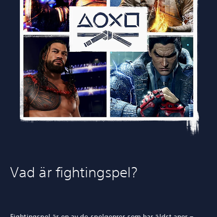
Vad är fightingspel?
Fightingspel är en av de spelgenrer som har äldst anor –