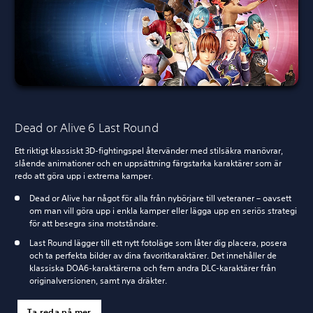
Dead or Alive 6 Last Round
Ett riktigt klassiskt 3D-fightingspel återvänder med stilsäkra manövrar,
slående animationer och en uppsättning färgstarka karaktärer som är
redo att göra upp i extrema kamper.
Dead or Alive har något för alla från nybörjare till veteraner – oavsett
om man vill göra upp i enkla kamper eller lägga upp en seriös strategi
för att besegra sina motståndare.
Last Round lägger till ett nytt fotoläge som låter dig placera, posera
och ta perfekta bilder av dina favoritkaraktärer. Det innehåller de
klassiska DOA6-karaktärerna och fem andra DLC-karaktärer från
originalversionen, samt nya dräkter.
Ta reda på mer