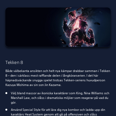
Tekken 8
Både välbekanta ansikten och helt nya kämpar drabbar samman i Tekken
8 – den i särklass mest rafflande delen i långkörarserien. I det här
häpnadsväckande snygga spelet trotsas Tekken-seriens huvudperson
Kazuya Mishima av sin son Jin Kazama.
Välj bland massor av ikoniska karaktärer som King, Nina Williams och
Marshall Law, och slåss i dramatiska miljöer som reagerar på vad du
gör.
Använd Special Style för att lära dig nya kombor och ladda upp din
karaktärs Heat System genom att gå på offensiven och slåss