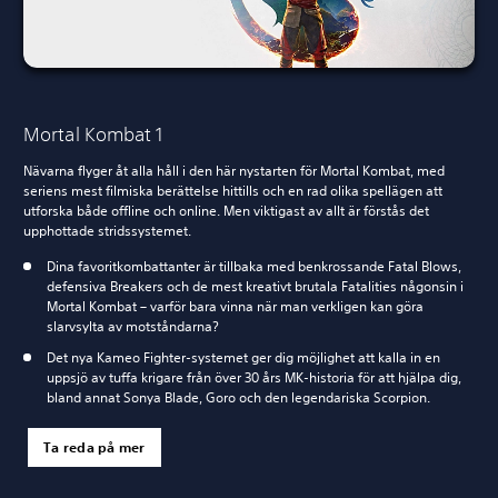
Mortal Kombat 1
Nävarna flyger åt alla håll i den här nystarten för Mortal Kombat, med
seriens mest filmiska berättelse hittills och en rad olika spellägen att
utforska både offline och online. Men viktigast av allt är förstås det
upphottade stridssystemet.
Dina favoritkombattanter är tillbaka med benkrossande Fatal Blows,
defensiva Breakers och de mest kreativt brutala Fatalities någonsin i
Mortal Kombat – varför bara vinna när man verkligen kan göra
slarvsylta av motståndarna?
Det nya Kameo Fighter-systemet ger dig möjlighet att kalla in en
uppsjö av tuffa krigare från över 30 års MK-historia för att hjälpa dig,
bland annat Sonya Blade, Goro och den legendariska Scorpion.
Ta reda på mer