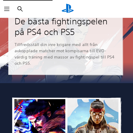
Sök
Guider och artiklar
De bästa fightingspelen
på PS4 och PS5
Tillfredsställ din inre krigare med allt från
avkopplade matcher mot kompisarna till EVO-
värdig träning med massor av fightingspel till PS4
och PS5.