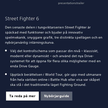
presentationstrailer
Street Fighter 6
Den senaste delen i tungviktarserien Street Fighter är
späckad med funktioner och bjuder på innovativ
spelmekanik, snyggare grafik, tre distinkta spellägen och en
nybörjarvänlig inlärningskurva.
Välj det kontrollschema som passar din nivå – klassiskt,
modernt eller dynamiskt – och använd det nya Drive-
systemet för att öppna för flera olika möjligheter med en
enda Drive Gauge.
Upptäck berättelsen i World Tour, gör upp med utmanare
från hela världen online i Battle Hub eller visa var skåpet
ska stå i det traditionella läget Fighting Ground.
Ta reda på mer
Nybörjarguide