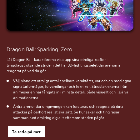
Dragon Ball: Sparking! Zero
Låt Dragon Ball-karaktärerna visa upp sina otroliga krafter i
tyngdlagstrotsande strider i det här 3D-fightingspelet där arenorna
reagerar på vad du gör.
Välj bland ett otroligt antal spelbara karaktärer, var och en med egna
signaturförmågor, förvandlingar och tekniker. Stridsteknikerna från
animeserien har fångats in i minsta detalj, både visuellt och i själva
animationerna.
Äntra arenor där omgivningen kan förstöras och reagera på dina
attacker på oerhört realistiska sätt. Se hur saker och ting rasar
samman runt omkring dig allt eftersom striden pågår.
Ta reda på mer