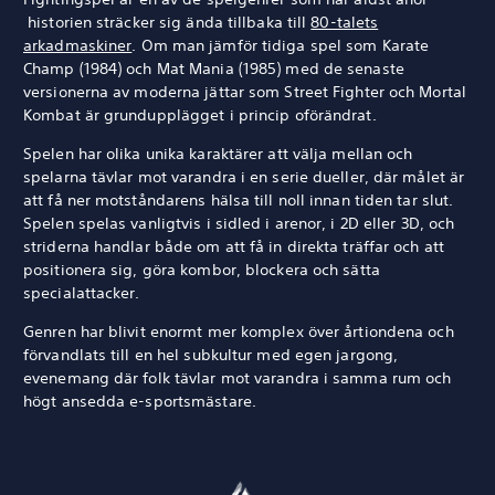
historien sträcker sig ända tillbaka till
80-talets
arkadmaskiner
. Om man jämför tidiga spel som Karate
Champ (1984) och Mat Mania (1985) med de senaste
versionerna av moderna jättar som Street Fighter och Mortal
Kombat är grundupplägget i princip oförändrat.
Spelen har olika unika karaktärer att välja mellan och
spelarna tävlar mot varandra i en serie dueller, där målet är
att få ner motståndarens hälsa till noll innan tiden tar slut.
Spelen spelas vanligtvis i sidled i arenor, i 2D eller 3D, och
striderna handlar både om att få in direkta träffar och att
positionera sig, göra kombor, blockera och sätta
specialattacker.
Genren har blivit enormt mer komplex över årtiondena och
förvandlats till en hel subkultur med egen jargong,
evenemang där folk tävlar mot varandra i samma rum och
högt ansedda e-sportsmästare.