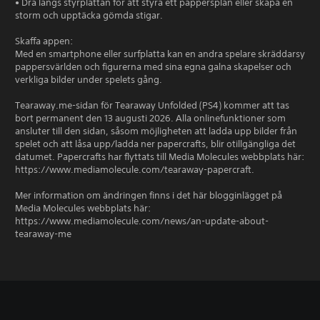
• Dra längs styrplattan för att styra ett pappersplan eller skapa en
storm och upptäcka gömda stigar.
Skaffa appen:
Med en smartphone eller surfplatta kan en andra spelare skräddarsy
pappersvärlden och figurerna med sina egna galna skapelser och
verkliga bilder under spelets gång.
Tearaway.me-sidan för Tearaway Unfolded (PS4) kommer att tas
bort permanent den 13 augusti 2026. Alla onlinefunktioner som
ansluter till den sidan, såsom möjligheten att ladda upp bilder från
spelet och att låsa upp/ladda ner papercrafts, blir otillgängliga det
datumet. Papercrafts har flyttats till Media Molecules webbplats här:
https://www.mediamolecule.com/tearaway-papercraft.
Mer information om ändringen finns i det här blogginlägget på
Media Molecules webbplats här:
https://www.mediamolecule.com/news/an-update-about-
tearaway-me