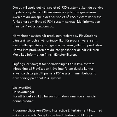
Om du vill spela det här spelet på PS5-systemet kan du behöva 
uppdatera systemet till den senaste systemprogramvaran. 
Även om du kan spela det här spelet på PS5-system kan vissa 
funktioner som finns på PS4-system saknas. Mer information 
finns på PlayStation.com/bc.
Hämtningen av den här produkten regleras av PlayStations 
tjänstevillkor och användningsvillkor för programvara, samt 
eventuella specifika ytterligare villkor som gäller för produkten. 
Hämta inte produkten om du inte godkänner de här villkoren. 
Mer viktig information finns i tjänstevillkoren.
Engångslicensavgift för nedladdning till flera PS4-system. 
Inloggning på PlayStation krävs inte för att du ska kunna 
använda detta på ditt primära PS4-system, men behövs för 
användning på annat PS4-system.
Läs avsnittet 
Hälsovarningar
 för att ta del av viktig hälsoinformation innan du använder 
denna produkt.
Programbiblioteken ©Sony Interactive Entertainment Inc., med 
exklusiv licens till Sony Interactive Entertainment Europe. 