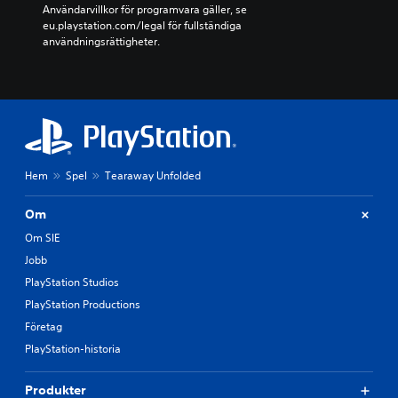
Användarvillkor för programvara gäller, se 
eu.playstation.com/legal för fullständiga 
användningsrättigheter.
Hem
Spel
Tearaway Unfolded
Om
Om SIE
Jobb
PlayStation Studios
PlayStation Productions
Företag
PlayStation-historia
Produkter