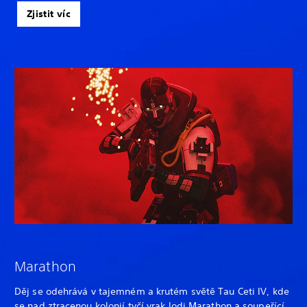
Zjistit víc
Marathon
Děj se odehrává v tajemném a krutém světě Tau Ceti IV, kde
se nad ztracenou kolonií tyčí vrak lodi Marathon a soupeřící