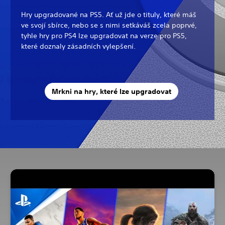
Hry upgradované na PS5. Ať už jde o tituly, které máš
ve svojí sbírce, nebo se s nimi setkáváš zcela poprvé,
tyhle hry pro PS4 lze upgradovat na verze pro PS5,
které doznaly zásadních vylepšení.
Mrkni na hry, které lze upgradovat