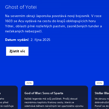
Ghost of Yotei
Na severním okraji Japonska povstává nový bojovník. V roce
1603 se Acu vydává na cestu do krajů obklopujících horu
Yōtei, oblasti plné rozlehlých pastvin, zasněžených tunder a
nečekaných nebezpečí.
Datum vydání
: 2. října 2025
Zjistit víc
h
God of War: Sons of Sparta
Stellar Bl
jeho
Každá legenda má svůj počátek. Prožij dosud
Ve zbrusu 
tvo před
neznámou kapitolu Kratovy cesty, která se
dobrodružstv
rá rozšiřuje
odehrává během náročných let spartského výcviku
Ponoř se do