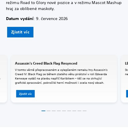
režimu Road to Glory nové pozice a v režimu Mascot Mashup
hraj za oblíbené maskoty.
Datum vydání
: 9. července 2026
Zjistit víc
Assassin's Creed Black Flag Resynced
L
V tomto věrně přepracovaném a vylepšeném remaku hry Assassin's
St
Creed IV: Black Flag se během zlatého věku pirátství v roli Edwarda
n
a
Kenwaye vydáš na plavbu napříč Karibikem – těš se na strhující
grafické zpracování, pokročilé herní možnosti i zcela nový obsah.
Zjistit víc