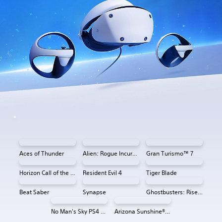
Aces of Thunder
Alien: Rogue Incursion VR
Gran Turismo™ 7
Horizon Call of the Mountain™
Resident Evil 4
Tiger Blade
Beat Saber
Synapse
Ghostbusters: Rise of the Ghost Lord
No Man's Sky PS4 & PS5
Arizona Sunshine® VR 2