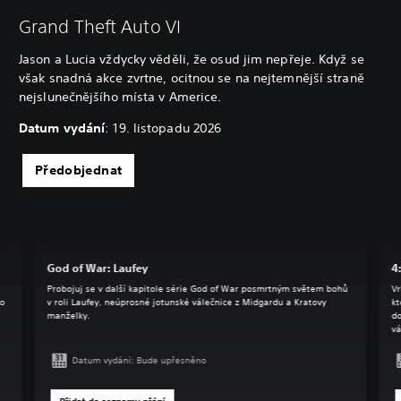
Grand Theft Auto VI
Jason a Lucia vždycky věděli, že osud jim nepřeje. Když se
však snadná akce zvrtne, ocitnou se na nejtemnější straně
nejslunečnějšího místa v Americe.
Datum vydání
: 19. listopadu 2026
Předobjednat
God of War: Laufey
4
Probojuj se v další kapitole série God of War posmrtným světem bohů
Vr
do
v roli Laufey, neúprosné jotunské válečnice z Midgardu a Kratovy
kt
manželky.
do
vá
Datum vydání: Bude upřesněno
Přidat do seznamu přání