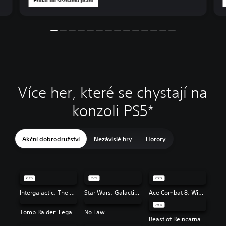
Více her, které se chystají na
konzoli PS5*
Akční dobrodružství
Nezávislé hry
Horory
Intergalactic: The Heretic Prophet
Star Wars: Galactic Racer™
Ace Combat 8: Wings of Theve
Tomb Raider: Legacy of Atlantis
No Law
Beast of Reincarnation