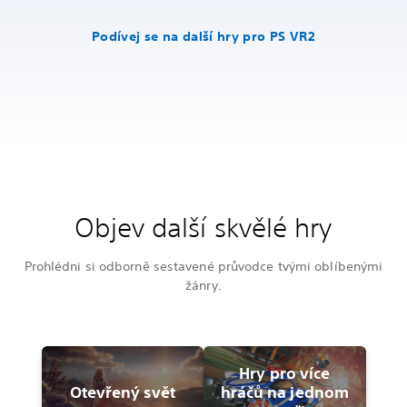
Podívej se na další hry pro PS VR2
Objev další skvělé hry
Prohlédni si odborně sestavené průvodce tvými oblíbenými
žánry.
Hry pro více
Otevřený svět
hráčů na jednom