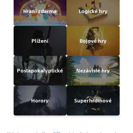
Hraní zdarma
Logické hry
Plížení
Bojové hry
Postapokalyptické
Nezávislé hry
Horory
Superhrdinové