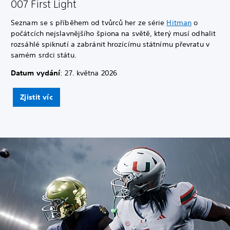
007 First Light
Seznam se s příběhem od tvůrců her ze série
Hitman
o
počátcích nejslavnějšího špiona na světě, který musí odhalit
rozsáhlé spiknutí a zabránit hrozícímu státnímu převratu v
samém srdci státu.
Datum vydání
: 27. května 2026
Zjistit víc