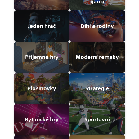
gauči
Jeden hráč
Děti a rodiny
Příjemné hry
Moderní remaky
Plošinovky
Strategie
Rytmické hry
Sportovní