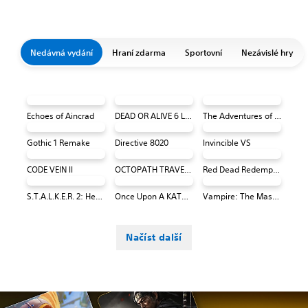
Nedávná vydání
Hraní zdarma
Sportovní
Nezávislé hry
Echoes of Aincrad
DEAD OR ALIVE 6 Last Round Core Fighters
The Adventures of Elliot: The Millennium Tales
Gothic 1 Remake
Directive 8020
Invincible VS
CODE VEIN II
OCTOPATH TRAVELER 0 PS4 & PS5
Red Dead Redemption (PS4 & PS5)
S.T.A.L.K.E.R. 2: Heart of Chornobyl
Once Upon A KATAMARI
Vampire: The Masquerade® - Bloodlines™ 2
Načíst další