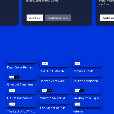
po boku jeho bratra Deima.
světa, v ně
s hrůzou.
Zjistit víc
Prozkoumej sérii
Zjistit ví
Days Gone Remastered
DEATH STRANDING DIRECTOR'S CUT
Demon’s Souls
Horizon Zero Dawn™ Remastered
Horizon Forbidden West™
Ghost of Tsushima Director's Cut
LEGO® Horizon Adventures™
Marvel's Spider-Man: Miles Morales
Sackboy™: A Big Adventure
The Last of Us™ Part II Remastered
The Last of Us™ Part I
Returnal