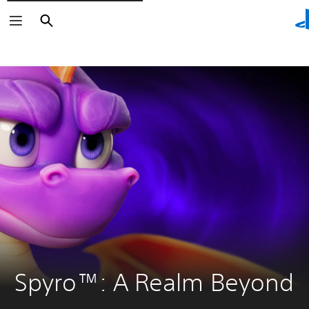
Vyhledat
Vyhledat
Spyro™: A Realm Beyond