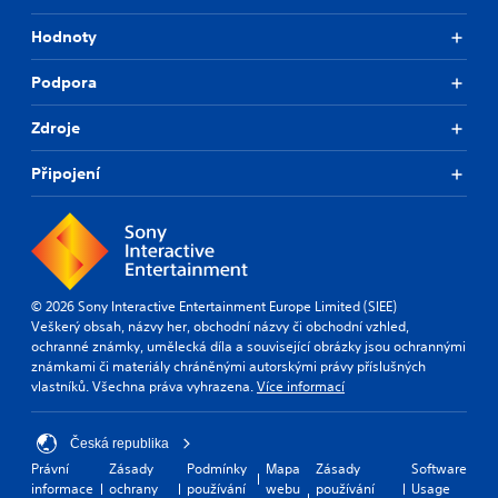
Hodnoty
Podpora
Zdroje
Připojení
© 2026 Sony Interactive Entertainment Europe Limited (SIEE)
Veškerý obsah, názvy her, obchodní názvy či obchodní vzhled,
ochranné známky, umělecká díla a související obrázky jsou ochrannými
známkami či materiály chráněnými autorskými právy příslušných
vlastníků. Všechna práva vyhrazena.
Více informací
Česká republika
Právní
Zásady
Podmínky
Mapa
Zásady
Software
informace
ochrany
používání
webu
používání
Usage