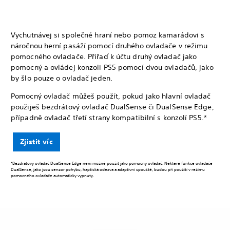
Vychutnávej si společné hraní nebo pomoz kamarádovi s
náročnou herní pasáží pomocí druhého ovladače v režimu
pomocného ovladače. Přiřaď k účtu druhý ovladač jako
pomocný a ovládej konzoli PS5 pomocí dvou ovladačů, jako
by šlo pouze o ovladač jeden.
Pomocný ovladač můžeš použít, pokud jako hlavní ovladač
použiješ bezdrátový ovladač DualSense či DualSense Edge,
případně ovladač třetí strany kompatibilní s konzolí PS5.*
Zjistit víc
*Bezdrátový ovladač DualSense Edge není možné použít jako pomocný ovladač. Některé funkce ovladače
DualSense, jako jsou senzor pohybu, haptická odezva a adaptivní spouště, budou při použití v režimu
pomocného ovladače automaticky vypnuty.