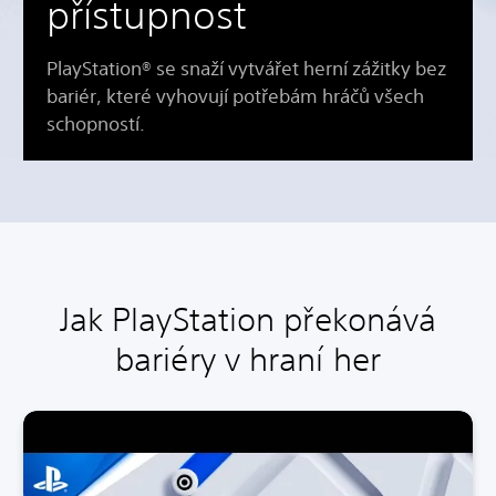
přístupnost
PlayStation® se snaží vytvářet herní zážitky bez
bariér, které vyhovují potřebám hráčů všech
schopností.
Jak PlayStation překonává
bariéry v hraní her