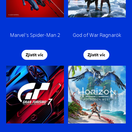
Marvel's Spider-Man 2
God of War Ragnarök
Zjistit víc
Zjistit víc