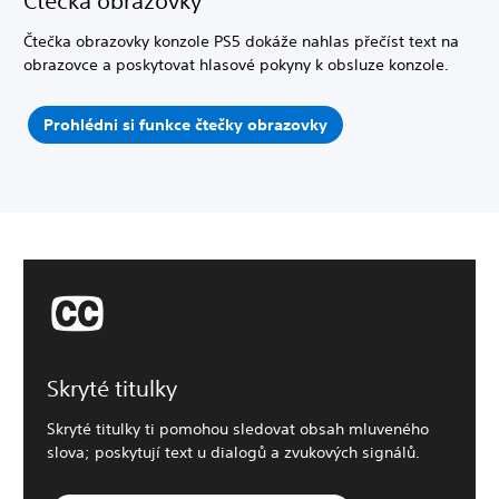
Čtečka obrazovky
Čtečka obrazovky konzole PS5 dokáže nahlas přečíst text na
obrazovce a poskytovat hlasové pokyny k obsluze konzole.
Prohlédni si funkce čtečky obrazovky
Skryté titulky
Skryté titulky ti pomohou sledovat obsah mluveného
slova; poskytují text u dialogů a zvukových signálů.