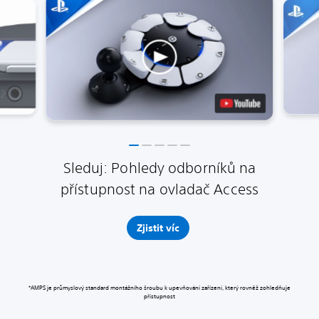
Sleduj: Pohledy odborníků na
přístupnost na ovladač Access
Zjistit víc
*AMPS je průmyslový standard montážního šroubu k upevňování zařízení, který rovněž zohledňuje
přístupnost