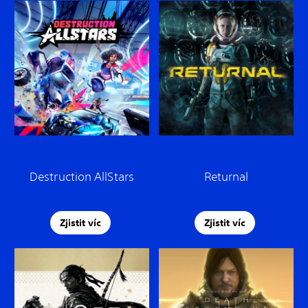
Destruction AllStars
Returnal
Zjistit víc
Zjistit víc