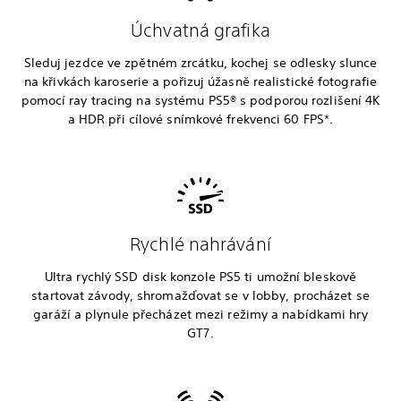
Úchvatná grafika
Sleduj jezdce ve zpětném zrcátku, kochej se odlesky slunce
na křivkách karoserie a pořizuj úžasně realistické fotografie
pomocí ray tracing na systému PS5® s podporou rozlišení 4K
a HDR při cílové snímkové frekvenci 60 FPS*.
Rychlé nahrávání
Ultra rychlý SSD disk konzole PS5 ti umožní bleskově
startovat závody, shromažďovat se v lobby, procházet se
garáží a plynule přecházet mezi režimy a nabídkami hry
GT7.