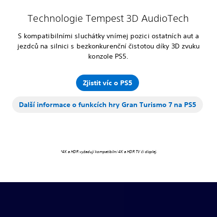
Technologie Tempest 3D AudioTech
S kompatibilními sluchátky vnímej pozici ostatních aut a
jezdců na silnici s bezkonkurenční čistotou díky 3D zvuku
konzole PS5.
Zjistit víc o PS5
Další informace o funkcích hry Gran Turismo 7 na PS5
*4K a HDR vyžadují kompatibilní 4K a HDR TV či displej.