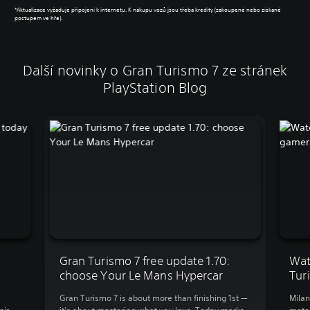
*Aktualizace vyžaduje připojení k internetu. K nákupu vozů jsou třeba kredity (zakoupené nebo získané
postupem ve hře).
Další novinky o Gran Turismo 7 ze stránek
PlayStation Blog
Gran Turismo 7 free update 1.70:
Wat
choose Your Le Mans Hypercar
Tur
Gran Turismo 7 is about more than finishing 1st —
Milan