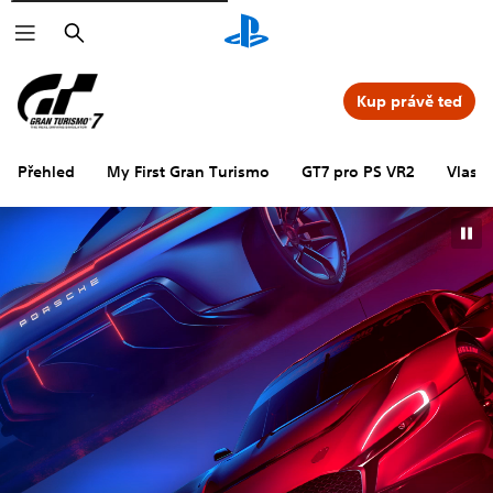
Vyhledat
Kup právě teď
Přehled
My First Gran Turismo
GT7 pro PS VR2
Vlastn