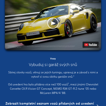
Vozy
Vybuduj si garáž svých snů
Sbírej stovky vozů, věnuj se jejich tuningu, upravuj je a závoď s nimi a
vytvoř si svou sbírku garáže snů.*
1
Od uvedení hry bylo přidáno více než 100 vozů
, mezi jinými Chevrolet
Corvette CX.R Vision GT Concept, NISMO R34 GT-R Z-tune ’05 nebo
McLaren MP4/4 ’88.
Zobrazit kompletní seznam vozů přidaných od uvedení