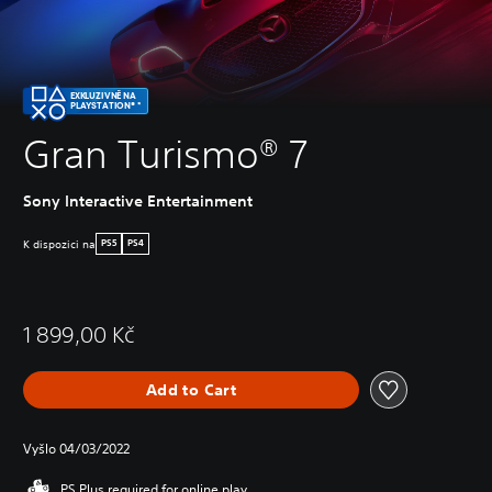
EXKLUZIVNĚ NA
PLAYSTATION® *
Gran Turismo® 7
Sony Interactive Entertainment
K dispozici na
PS5
PS4
1 899,00 Kč
Add to Cart
Vyšlo 04/03/2022
PS Plus required for online play