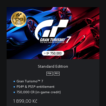
S
t
a
n
d
a
r
d
E
d
i
t
i
Standard Edition
o
n
PS4
PS5
Gran Turismo™ 7
PS4® & PS5® entitlement
750,000 CR (in-game credit)
1 899,00 Kč