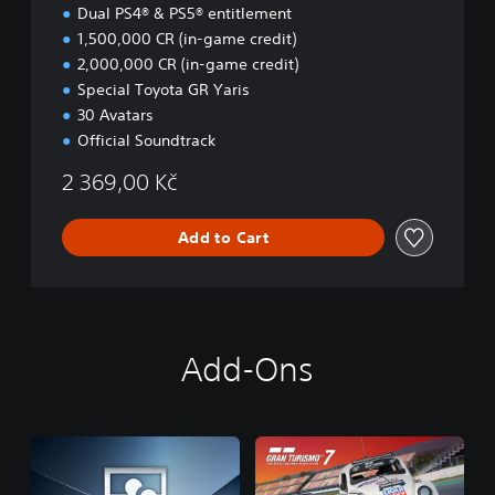
i
Dual PS4® & PS5® entitlement
o
1,500,000 CR (in-game credit)
n
2,000,000 CR (in-game credit)
Special Toyota GR Yaris
30 Avatars
Official Soundtrack
2 369,00 Kč
Add to Cart
Add-Ons