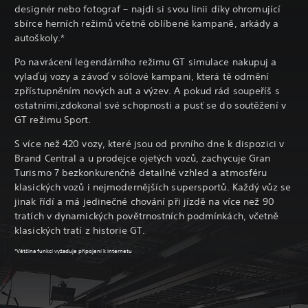
designér nebo fotograf – najdi si svou linii díky ohromující
sbírce herních režimů včetně oblíbené kampaně, arkády a
autoškoly.*
Po navrácení legendárního režimu GT simulace nakupuj a
vylaďuj vozy a závoď v sólové kampani, která tě odmění
zpřístupněním nových aut a výzev. A pokud rád soupeříš s
ostatními,zdokonal své schopnosti a pusť se do soutěžení v
GT režimu Sport.
S více než 420 vozy, které jsou od prvního dne k dispozici v
Brand Central a u prodejce ojetých vozů, zachycuje Gran
Turismo 7 bezkonkurenčně detailně vzhled a atmosféru
klasických vozů i nejmodernějších supersportů. Každý vůz se
jinak řídí a má jedinečné chování při jízdě na více než 90
tratích v dynamických povětrnostních podmínkách, včetně
klasických tratí z historie GT.
*Většina funkcí vyžaduje připojení k internetu