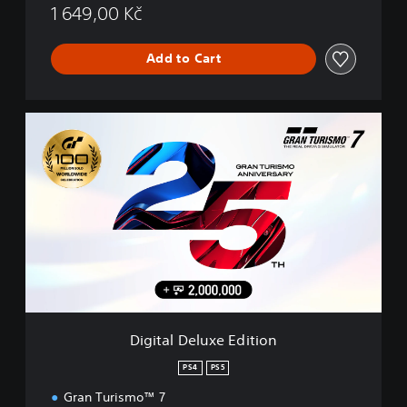
1 649,00 Kč
Add to Cart
D
i
g
i
t
a
l
D
e
l
u
x
e
Digital Deluxe Edition
E
d
PS4
PS5
i
Gran Turismo™ 7
t