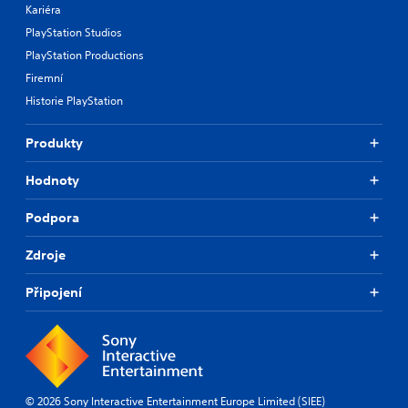
o
Kariéra
m
v
e
PlayStation Studios
i
a
PlayStation Productions
d
s
e
Firemní
i
d
e
Historie PlayStation
.
r
t
Produkty
o
A
r
d
e
Hodnoty
j
a
u
d
Podpora
s
.
t
Zdroje
a
b
Připojení
l
e
S
t
i
c
© 2026 Sony Interactive Entertainment Europe Limited (SIEE)
k