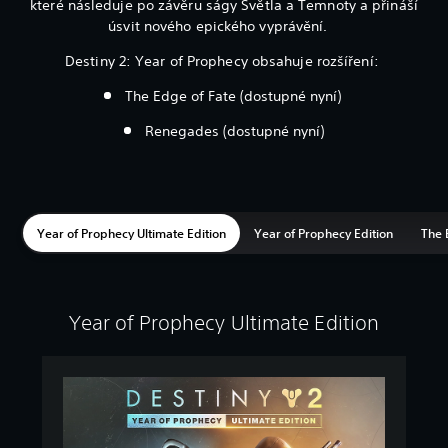
které následuje po závěru ságy Světla a Temnoty a přináší
úsvit nového epického vyprávění.
Destiny 2: Year of Prophecy obsahuje rozšíření:‎
The Edge of Fate (dostupné nyní)‎
Renegades (dostupné nyní)
Year of Prophecy Ultimate Edition
Year of Prophecy Edition
The 
Year of Prophecy Ultimate Edition