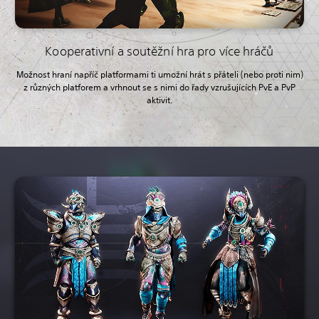
Kooperativní a soutěžní hra pro více hráčů
Možnost hraní napříč platformami ti umožní hrát s přáteli (nebo proti nim)
z různých platforem a vrhnout se s nimi do řady vzrušujících PvE a PvP
aktivit.