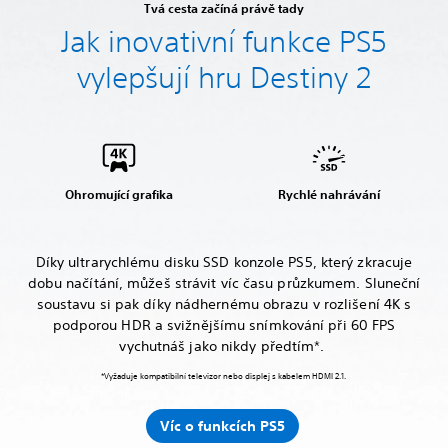
Tvá cesta začíná právě tady
Jak inovativní funkce PS5
vylepšují hru Destiny 2
Ohromující grafika
Rychlé nahrávání
Díky ultrarychlému disku SSD konzole PS5, který zkracuje
dobu načítání, můžeš strávit víc času průzkumem. Sluneční
soustavu si pak díky nádhernému obrazu v rozlišení 4K s
podporou HDR a svižnějšímu snímkování při 60 FPS
vychutnáš jako nikdy předtím*.
*Vyžaduje kompatibilní televizor nebo displej s kabelem HDMI 2.1.
Víc o funkcích PS5