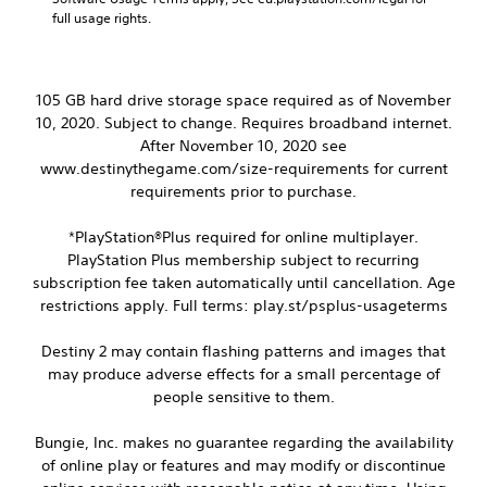
n
r
t
full usage rights.
s
s
i
i
c
t
a
t
l
n
i
105 GB hard drive storage space required as of November
e
b
v
s
10, 2020. Subject to change. Requires broadband internet.
e
i
c
After November 10, 2020 see
S
t
h
www.destinythegame.com/size-requirements for current
u
y
a
b
requirements prior to purchase.
(
n
t
B
g
i
*PlayStation®Plus required for online multiplayer.
a
e
t
PlayStation Plus membership subject to recurring
d
s
l
t
subscription fee taken automatically until cancellation. Age
i
e
o
restrictions apply. Full terms: play.st/psplus-usageterms
s
c
m
a
)
a
r
Destiny 2 may contain flashing patterns and images that
S
k
e
may produce adverse effects for a small percentage of
o
e
p
m
people sensitive to them.
t
r
e
h
e
s
e
Bungie, Inc. makes no guarantee regarding the availability
s
t
m
e
of online play or features and may modify or discontinue
i
e
n