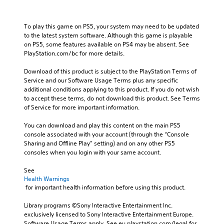
c
y
o
h
t
l
a
h
s
To play this game on PS5, your system may need to be updated 
r
e
.
to the latest system software. Although this game is playable 
a
g
on PS5, some features available on PS4 may be absent. See 
c
a
PlayStation.com/bc for more details.
t
A
m
e
d
e
Download of this product is subject to the PlayStation Terms of 
r
,
j
Service and our Software Usage Terms plus any specific 
s
o
u
additional conditions applying to this product. If you do not wish 
o
r
s
to accept these terms, do not download this product. See Terms 
n
i
t
of Service for more important information.
l
m
a
y
p
b
You can download and play this content on the main PS5 
.
o
console associated with your account (through the “Console 
l
r
Sharing and Offline Play” setting) and on any other PS5 
e
t
C
consoles when you login with your same account.
S
a
l
n
t
e
See 
t
i
Health Warnings
a
c
c
 for important health information before using this product.
r
o
k
S
l
S
Library programs ©Sony Interactive Entertainment Inc. 
o
u
exclusively licensed to Sony Interactive Entertainment Europe. 
e
u
b
Software Usage Terms apply, See eu.playstation.com/legal for 