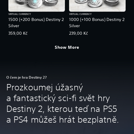
VIRTUAL CURRENCY
VIRTUAL CURRENCY
1500 (+200 Bonus) Destiny 2
1000 (+100 Bonus) Destiny 2
Silver
Silver
359,00 Kč
239,00 Kč
Show More
O čem je hra Destiny 2?
Prozkoumej úžasný
a fantastický sci-fi svět hry
Destiny 2, kterou teď na PS5
a PS4 můžeš hrát bezplatně.