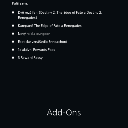
Patří sem:
Dvě rozšíření (Destiny 2: The Edge of Fate a Destiny 2:
Renegades)
Kampaně The Edge of Fate a Renegades
Nový raid a dungeon
Exotické vznášedlo Enneachord
1x aktivní Rewards Pass
3 Reward Passy
Add-Ons