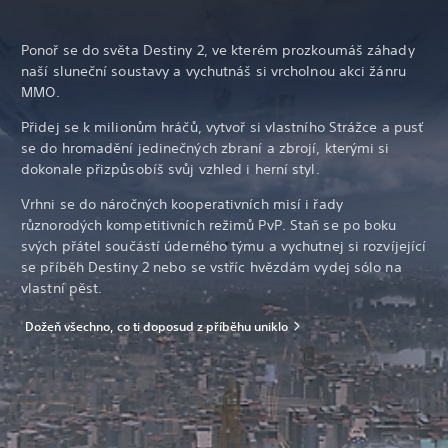
Ponoř se do světa Destiny 2, ve kterém prozkoumáš záhady
naší sluneční soustavy a vychutnáš si vrcholnou akci žánru
MMO.
Přidej se k milionům hráčů, vytvoř si vlastního Strážce a pusť
se do hromadění jedinečných zbraní a zbrojí, kterými si
dokonale přizpůsobíš svůj vzhled i herní styl.
Vrhni se do náročných kooperativních misí i řady
různorodých kompetitivních režimů PvP. Staň se po boku
svých přátel součástí úderného týmu a vychutnej si rozvíjející
se příběh Destiny 2 nebo se vstříc hvězdám vydej sólo na
vlastní pěst.
Dožeň všechno, co ti doposud z příběhu uniklo