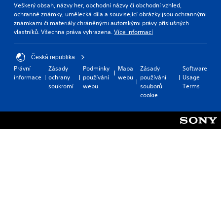
Veškerý obsah, názvy her, obchodní názvy či obchodní vzhled,
I
ochranné známky, umělecká díla a související obrázky jsou ochrannými
n
známkami či materiály chráněnými autorskými právy příslušných
v
vlastníků. Všechna práva vyhrazena.
Více informací
e
r
s
Česká republika
i
Právní
Zásady
Podmínky
Mapa
Zásady
Software
o
informace
ochrany
používání
webu
používání
Usage
n
soukromí
webu
souborů
Terms
cookie
(
B
a
s
i
c
)
S
o
m
e
o
p
t