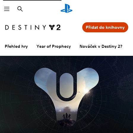
Vyhledat
Přidat do knihovny
Přehled hry
Year of Prophecy
Nováček v Destiny 2?