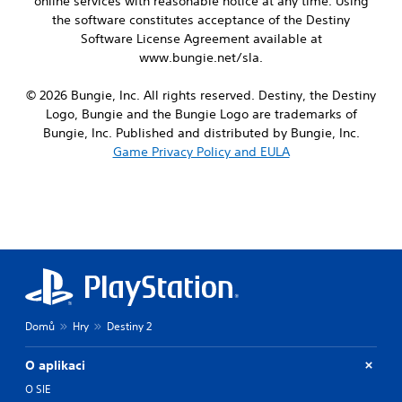
online services with reasonable notice at any time. Using
c
a
t
the software constitutes acceptance of the Destiny
k
s
e
s
Software License Agreement available at
i
d
e
e
www.bungie.net/sla.
i
n
r
n
s
t
a
© 2026 Bungie, Inc. All rights reserved. Destiny, the Destiny
i
o
w
Logo, Bungie and the Bungie Logo are trademarks of
t
t
a
Bungie, Inc. Published and distributed by Bungie, Inc.
i
e
y
v
Game Privacy Policy and EULA
l
t
i
l
h
t
a
a
y
p
t
o
a
h
p
r
e
t
t
l
i
.
p
o
s
n
m
s
a
Domů
Hry
Destiny 2
a
k
r
e
e
O aplikaci
t
p
h
O SIE
r
e