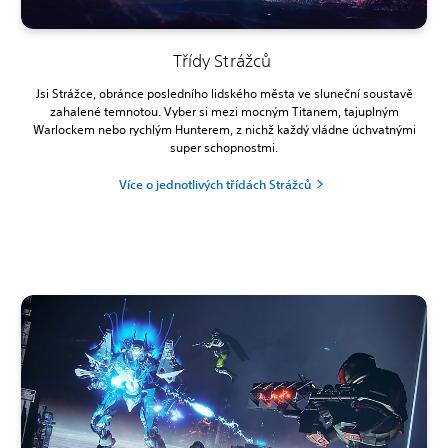
Třídy Strážců
Jsi Strážce, obránce posledního lidského města ve sluneční soustavě
zahalené temnotou. Vyber si mezi mocným Titanem, tajuplným
Warlockem nebo rychlým Hunterem, z nichž každý vládne úchvatnými
super schopnostmi.
Více o jednotlivých třídách Strážců