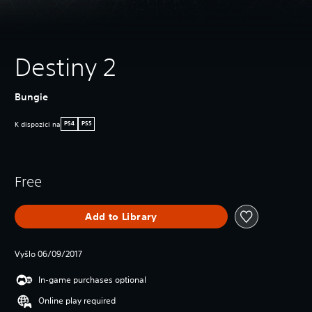
Destiny 2
Bungie
K dispozici na
PS4
PS5
Free
Add to Library
Vyšlo 06/09/2017
In-game purchases optional
Online play required