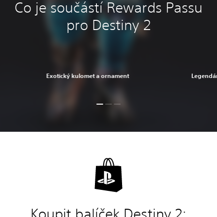
Co je součástí Rewards Passu
pro Destiny 2
Exotický kulomet a ornament
Legendár
Koupit balíček Destiny 2: