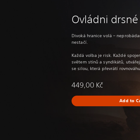
Ovládni drsné
Divoká hranice volá – neprobáda
nestačí.
Každá volba je risk. Každé spojen
světem stínů a syndikátů, utvářej
se silou, která převrátí rovnováhu
449,00 Kč
Add to C