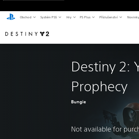
Obchod
Systém PS5
Hry
PS Plus
Příslušenství
Novink
Destiny 2: 
Prophecy
Bungie
Not available for pur