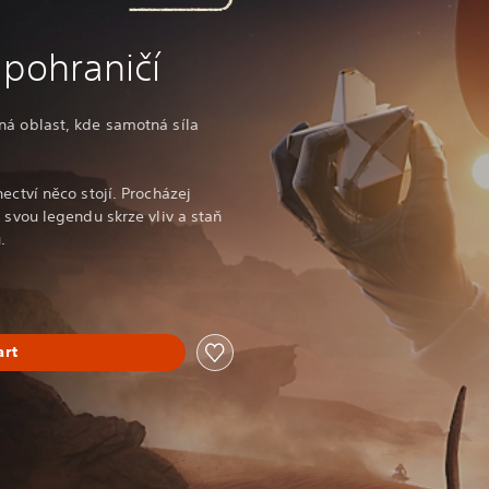
 pohraničí
ná oblast, kde samotná síla
ectví něco stojí. Procházej
 svou legendu skrze vliv a staň
.
art