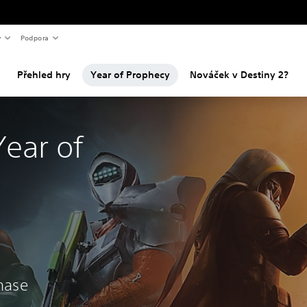
y
Podpora
Přehled hry
Year of Prophecy
Nováček v Destiny 2?
Year of
chase