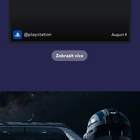
@playstation
August 4
Zobrazit více