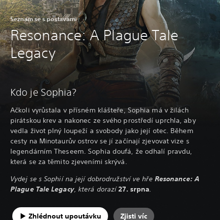
Seznam se s postavami
Resonance: A Plague Tale
Legacy
Kdo je Sophia?
Ačkoli vyrůstala v přísném klášteře, Sophia má v žilách
pirátskou krev a nakonec ze svého prostředí uprchla, aby
vedla život plný loupeží a svobody jako její otec. Během
cesty na Minotaurův ostrov se jí začínají zjevovat vize s
legendárním Theseem. Sophia doufá, že odhalí pravdu,
která se za těmito zjeveními skrývá.
Vydej se s Sophií na její dobrodružství ve hře
Resonance: A
Plague Tale Legacy
, která dorazí
27. srpna
.
Zhlédnout upoutávku
Zjisti víc