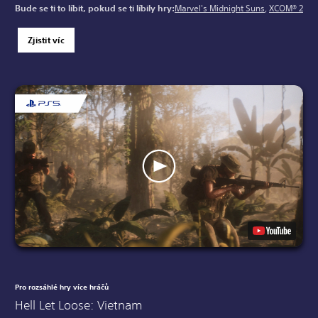
Bude se ti to líbit, pokud se ti líbily hry:
Marvel's Midnight Suns
,
XCOM® 2
Zjistit víc
Pro rozsáhlé hry více hráčů
Hell Let Loose: Vietnam