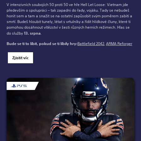
V intenzivních soubojích 50 proti 50 ve hře Hell Let Loose: Vietnam jde
především o spolupráci – tak zapadni do řady, vojáku. Tady se nebudeš
honit sem a tam a snažit se na ostatní zapůsobit svým poměrem zabití a
smrtí. Budeš hloubit tunely, létat s vrtulníky a řídit hlídkové čluny, které ti
pomohou dosáhnout vítězství v šesti různých herních režimech. Hlas se
do služby
13. srpna
.
Bude se ti to líbit, pokud se ti líbily hry:
Battlefield 2042
,
ARMA Reforger
Zjistit víc