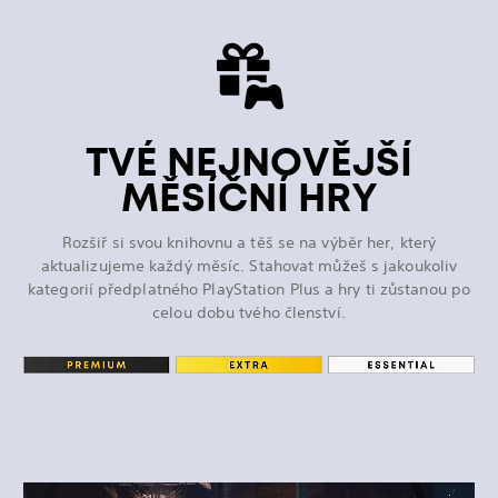
TVÉ NEJNOVĚJŠÍ
MĚSÍČNÍ HRY
Rozšiř si svou knihovnu a těš se na výběr her, který
aktualizujeme každý měsíc. Stahovat můžeš s jakoukoliv
kategorií předplatného PlayStation Plus a hry ti zůstanou po
celou dobu tvého členství.