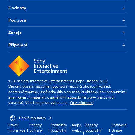
Hodnoty
Podpora
Zdroje
Připojení
© 2026 Sony Interactive Entertainment Europe Limited (SIEE)
Veškerý obsah, názvy her, obchodní názvy či obchodní vzhled,
ochranné známky, umělecká díla a související obrázky jsou ochrannými
známkami či materiály chráněnými autorskými právy příslušných
vlastníků. Všechna práva vyhrazena.
Více informací
Česká republika
Právní
Zásady
Podmínky
Mapa
Zásady
Software
informace
ochrany
používání
webu
používání
Usage