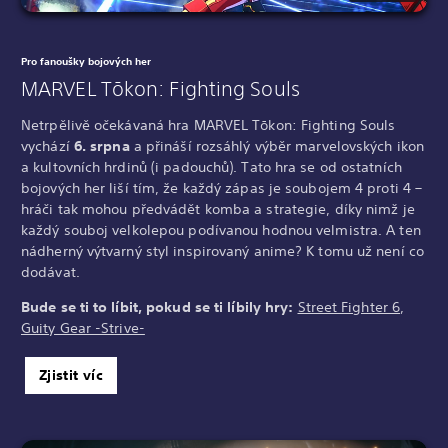
Pro fanoušky bojových her
MARVEL Tōkon: Fighting Souls
Netrpělivě očekávaná hra MARVEL Tōkon: Fighting Souls
vychází
6. srpna
a přináší rozsáhlý výběr marvelovských ikon
a kultovních hrdinů (i padouchů). Tato hra se od ostatních
bojových her liší tím, že každý zápas je soubojem 4 proti 4 –
hráči tak mohou předvádět komba a strategie, díky nimž je
každý souboj velkolepou podívanou hodnou velmistra. A ten
nádherný výtvarný styl inspirovaný anime? K tomu už není co
dodávat.
Bude se ti to líbit, pokud se ti líbily hry:
Street Fighter 6
,
Guity Gear -Strive-
Zjistit víc