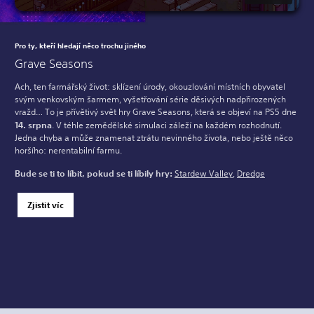
Pro ty, kteří hledají něco trochu jiného
Grave Seasons
Ach, ten farmářský život: sklízení úrody, okouzlování místních obyvatel
svým venkovským šarmem, vyšetřování série děsivých nadpřirozených
vražd… To je přívětivý svět hry Grave Seasons, která se objeví na PS5 dne
14. srpna
. V téhle zemědělské simulaci záleží na každém rozhodnutí.
Jedna chyba a může znamenat ztrátu nevinného života, nebo ještě něco
horšího: nerentabilní farmu.
Bude se ti to líbit, pokud se ti líbily hry:
Stardew Valley
,
Dredge
Zjistit víc