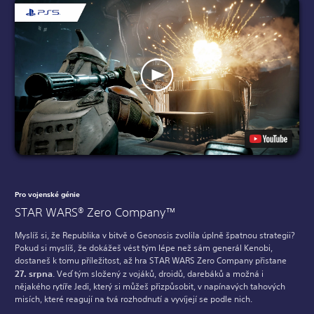
Pro vojenské génie
STAR WARS® Zero Company™
Myslíš si, že Republika v bitvě o Geonosis zvolila úplně špatnou strategii?
Pokud si myslíš, že dokážeš vést tým lépe než sám generál Kenobi,
dostaneš k tomu příležitost, až hra STAR WARS Zero Company přistane
27. srpna
. Veď tým složený z vojáků, droidů, darebáků a možná i
nějakého rytíře Jedi, který si můžeš přizpůsobit, v napínavých tahových
misích, které reagují na tvá rozhodnutí a vyvíjejí se podle nich.