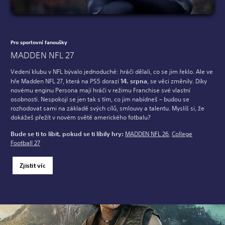
Pro sportovní fanoušky
MADDEN NFL 27
Vedení klubu v NFL bývalo jednoduché: hráči dělali, co se jim řeklo. Ale ve
hře Madden NFL 27, která na PS5 dorazí
14. srpna
, se věci změnily. Díky
novému enginu Persona mají hráči v režimu Franchise své vlastní
osobnosti. Nespokojí se jen tak s tím, co jim nabídneš – budou se
rozhodovat sami na základě svých cílů, smlouvy a talentu. Myslíš si, že
dokážeš přežít v novém světě amerického fotbalu?
Bude se ti to líbit, pokud se ti líbily hry:
MADDEN NFL 26
,
College
Football 27
Zjistit víc