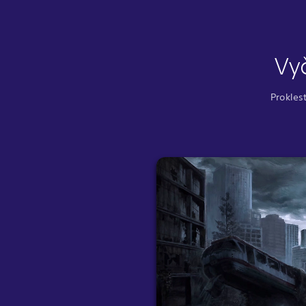
Vy
Prokles