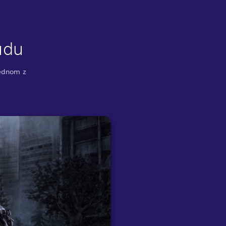
udu
jednom z