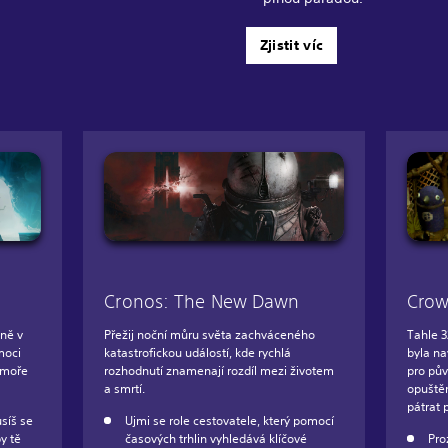
Zjistit víc
Cronos: The New Dawn
Crow
ině v
Přežij noční můru světa zachváceného
Tahle 3
moci
katastrofickou událostí, kde rychlá
byla na
 moře
rozhodnutí znamenají rozdíl mezi životem
pro pův
a smrtí.
opuště
pátrat 
síš se
Ujmi se role cestovatele, který pomocí
y tě
časových trhlin vyhledává klíčové
Pro