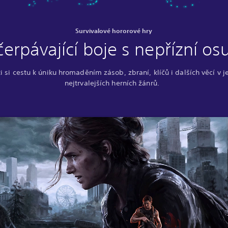
Survivalové hororové hry
čerpávající boje s nepřízní os
ti si cestu k úniku hromaděním zásob, zbraní, klíčů i dalších věcí v 
nejtrvalejších herních žánrů.