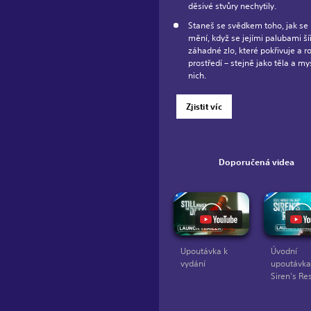
děsivé stvůry nechytily.
Staneš se svědkem toho, jak se 
mění, když se jejími palubami šíř
záhadné zlo, které pokřivuje a r
prostředí – stejně jako těla a mys
nich.
Zjistit víc
Doporučená videa
Upoutávka k
Úvodní
vydání
upoutávk
Siren's Re