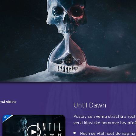
ná videa
Until Dawn
Postav se svému strachu a rozh
verzi klasické hororové hry přež
Nech se vtáhnout do napína