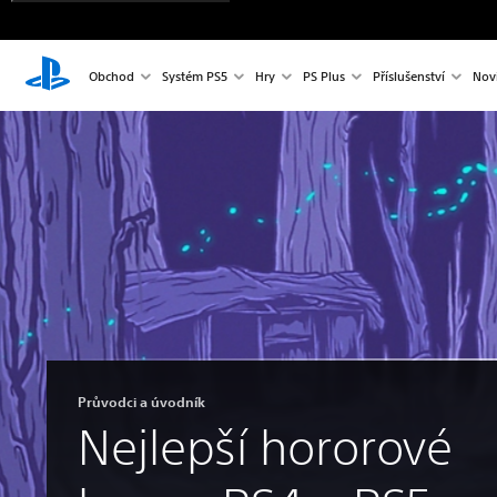
Obchod
Systém PS5
Hry
PS Plus
Příslušenství
Nov
Průvodci a úvodník
Nejlepší hororové