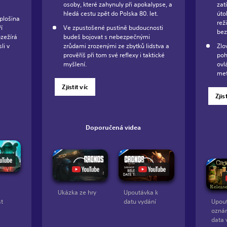
osoby, které zahynuly při apokalypse, a
zat
hledá cestu zpět do Polska 80. let.
úto
plošina
rež
í
Ve zpustošené pustině budoucnosti
bez
ozežírá
budeš bojovat s nebezpečnými
li v
zrůdami zrozenými ze zbytků lidstva a
Zlo
prověříš při tom své reflexy i taktické
poh
myšlení.
ovl
met
Zjistit víc
Zjis
Doporučená videa
a
Ukázka ze hry
Upoutávka k
st
datu vydání
Upout
ozná
data 