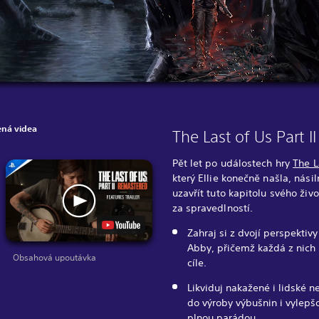
ná videa
The Last of Us Part 
Pět let po událostech hry
The L
který Ellie konečně našla, nási
uzavřít tuto kapitolu svého živ
za spravedlností.
Zahraj si z dvojí perspektivy
Abby, přičemž každá z nich p
Obsahová upoutávka
cíle.
Likviduj nakažené i lidské n
do výroby výbušnin i vylepšo
plnou parádou.