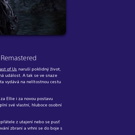
II Remastered
ast of Us
naruší poklidný život,
lná událost. A tak se ve snaze
ota vydává na nelítostnou cestu
 za Ellie i za novou postavu
lní své vlastní, hluboce osobní
epřátele z utajení nebo se pusť
vání zbraní a vrhni se do boje s