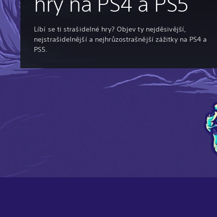
hry na PS4 a PS5
Líbí se ti strašidelné hry? Objev ty nejděsivější,
nejstrašidelnější a nejhrůzostrašnější zážitky na PS4 a
PS5.