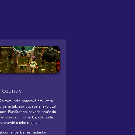
 Country
2bitová indie hororová hra, která
vržena tak, aby vypadala jako titul
odní PlayStation, zavede hráče do
ného zábavního parku, kde bude
po pravdě o jeho majiteli.
zkoumej park a řeš hádanky,