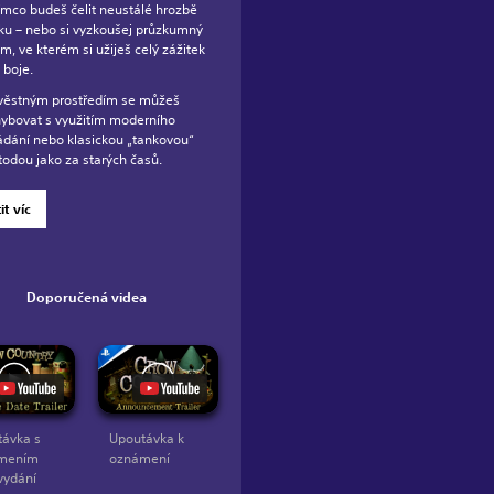
ímco budeš čelit neustálé hrozbě
ku – nebo si vyzkoušej průzkumný
im, ve kterém si užiješ celý zážitek
 boje.
věstným prostředím se můžeš
ybovat s využitím moderního
ádání nebo klasickou „tankovou“
odou jako za starých časů.
tit víc
Doporučená videa
ávka s
Upoutávka k
mením
oznámení
vydání