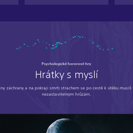
Psychologické hororové hry
Hrátky s myslí
iny záchrany a na pokraji smrti strachem se po cestě k útěku musíš
nezastavitelným hrůzám.