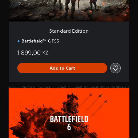
E
d
i
t
i
Standard Edition
o
n
Battlefield™ 6 PS5
1 899,00 Kč
Add to Cart
P
h
a
n
t
o
m
E
d