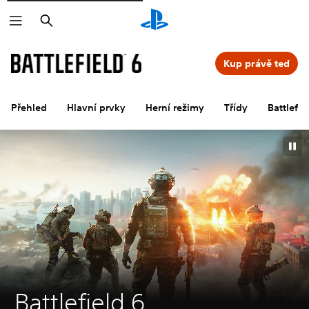
Vyhledat
Kup právě teď
Přehled
Hlavní prvky
Herní režimy
Třídy
Battlefi
Battlefield 6