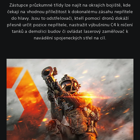
Zástupce průzkumné třídy lze najít na okrajích bojiště, kde
čekají na vhodnou příležitost k dokonalému zásahu nepřítele
do hlavy. Jsou to odstřelovači, kteří pomocí dronů dokáží
přesně určit pozice nepřítele, nastražit výbušninu C4 k ničení
tanků a demolici budov či ovládat laserový zaměřovač k
navádění spojeneckých střel na cíl.