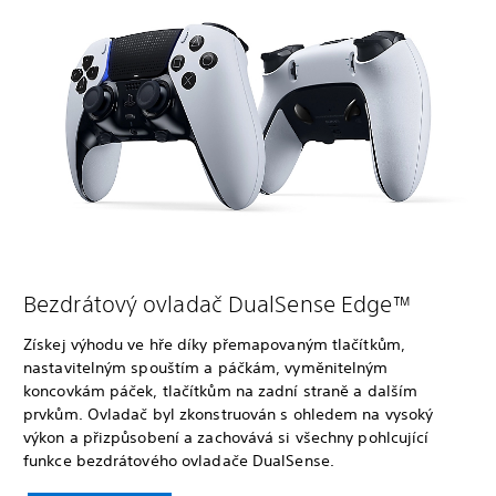
Bezdrátový ovladač DualSense Edge™
Získej výhodu ve hře díky přemapovaným tlačítkům,
nastavitelným spouštím a páčkám, vyměnitelným
koncovkám páček, tlačítkům na zadní straně a dalším
prvkům. Ovladač byl zkonstruován s ohledem na vysoký
výkon a přizpůsobení a zachovává si všechny pohlcující
funkce bezdrátového ovladače DualSense.