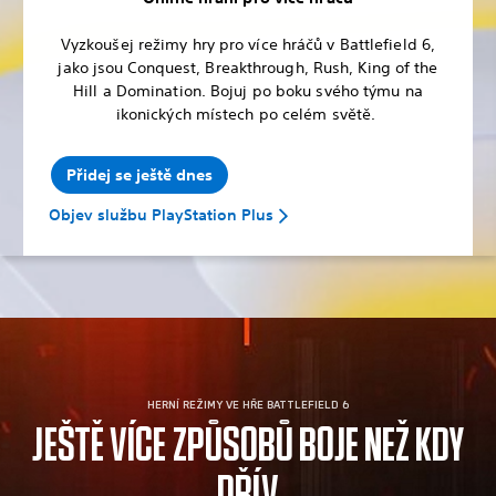
Vyzkoušej režimy hry pro více hráčů v Battlefield 6,
jako jsou Conquest, Breakthrough, Rush, King of the
Hill a Domination. Bojuj po boku svého týmu na
ikonických místech po celém světě.
Přidej se ještě dnes
Objev službu PlayStation Plus
HERNÍ REŽIMY VE HŘE BATTLEFIELD 6
JEŠTĚ VÍCE ZPŮSOBŮ BOJE NEŽ KDY
DŘÍV