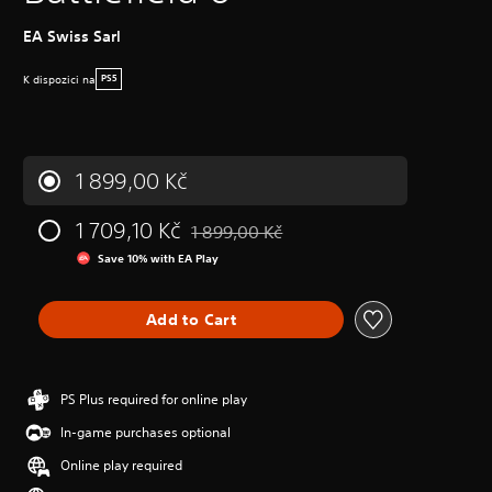
EA Swiss Sarl
K dispozici na
PS5
1 899,00 Kč
1 709,10 Kč
1 899,00 Kč
Discounted from original price of 1 899,0
Save 10% with EA Play
Add to Cart
PS Plus required for online play
In-game purchases optional
Online play required