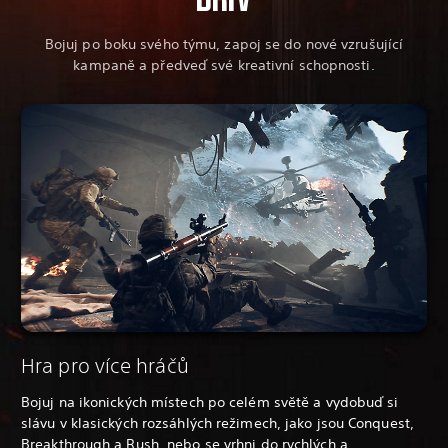
Bojuj po boku svého týmu, zapoj se do nové vzrušující
kampaně a předveď své kreativní schopnosti.
Hra pro více hráčů
Bojuj na ikonických místech po celém světě a vydobuď si
slávu v klasických rozsáhlých režimech, jako jsou Conquest,
Breakthrough a Rush, nebo se vrhni do rychlých a