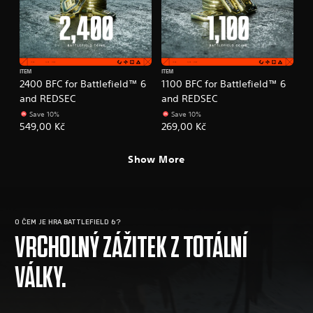
ITEM
ITEM
2400 BFC for Battlefield™ 6
1100 BFC for Battlefield™ 6
and REDSEC
and REDSEC
Save 10%
Save 10%
549,00 Kč
269,00 Kč
Show More
O ČEM JE HRA BATTLEFIELD 6?
VRCHOLNÝ ZÁŽITEK Z TOTÁLNÍ
VÁLKY.