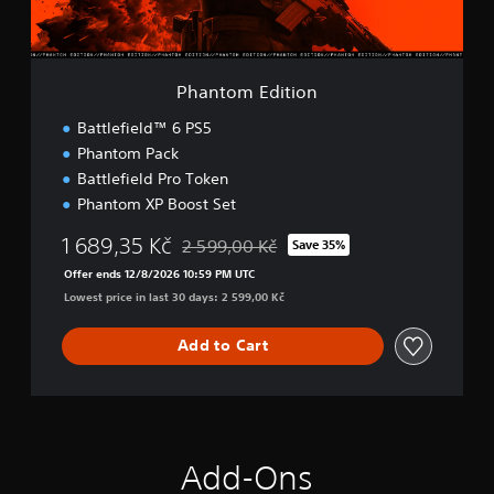
i
t
i
o
Phantom Edition
n
Battlefield™ 6 PS5
Phantom Pack
Battlefield Pro Token
Phantom XP Boost Set
1 689,35 Kč
2 599,00 Kč
Save 35%
Discounted from original price of 2 599,00
Offer ends 12/8/2026 10:59 PM UTC
Lowest price in last 30 days: 2 599,00 Kč
Add to Cart
Add-Ons