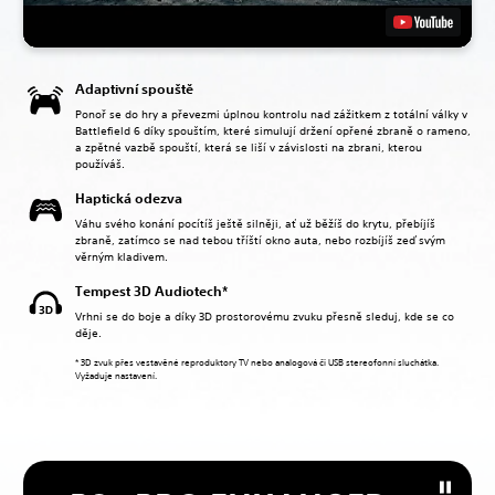
Adaptivní spouště
Ponoř se do hry a převezmi úplnou kontrolu nad zážitkem z totální války v
Battlefield 6 díky spouštím, které simulují držení opřené zbraně o rameno,
a zpětné vazbě spouští, která se liší v závislosti na zbrani, kterou
používáš.
Haptická odezva
Váhu svého konání pocítíš ještě silněji, ať už běžíš do krytu, přebíjíš
zbraně, zatímco se nad tebou tříští okno auta, nebo rozbíjíš zeď svým
věrným kladivem.
Tempest 3D Audiotech*
Vrhni se do boje a díky 3D prostorovému zvuku přesně sleduj, kde se co
děje.
* 3D zvuk přes vestavěné reproduktory TV nebo analogová či USB stereofonní sluchátka.
Vyžaduje nastavení.