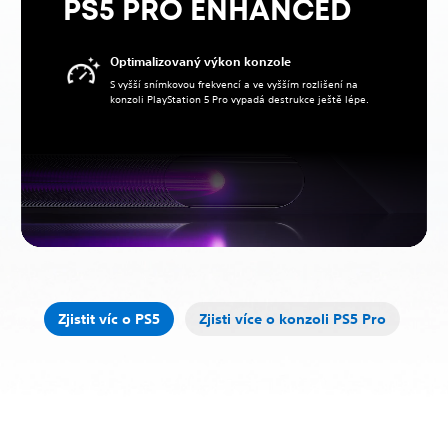
PS5 PRO ENHANCED
Optimalizovaný výkon konzole
S vyšší snímkovou frekvencí a ve vyšším rozlišení na
konzoli PlayStation 5 Pro vypadá destrukce ještě lépe.
Zjistit víc o PS5
Zjisti více o konzoli PS5 Pro