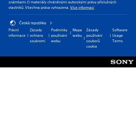
známkami či materiály chráněnými autorskými právy příslušných
vlastníků. Všechna práva vyhrazena.
Více informací
Česká republika
Právní
Zásady
Podmínky
Mapa
Zásady
Software
informace
ochrany
používání
webu
používání
Usage
soukromí
webu
souborů
Terms
cookie