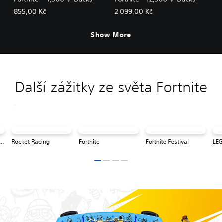
855,00 Kč
2 099,00 Kč
Show More
Další zážitky ze světa Fortnite
® Fortnite: Odyssey
Rocket Racing
Fortnite
Fortnite Festival