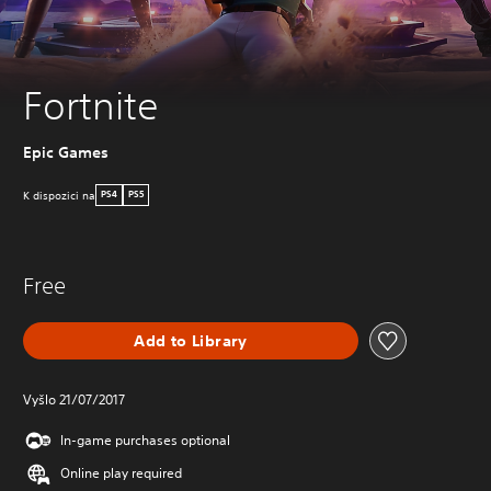
Fortnite
Epic Games
K dispozici na
PS4
PS5
Free
Add to Library
Vyšlo 21/07/2017
In-game purchases optional
Online play required