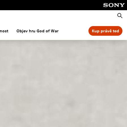
Vyhle
pnost
Objev hru God of War
Kup právě teď