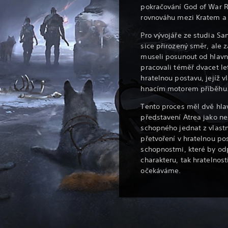
pokračování God of War R
rovnováhu mezi Kratem a
Pro vývojáře ze studia Sa
sice přirozený směr, ale z
museli posunout od hlavn
pracovali téměř dvacet let
hratelnou postavu, jejíž 
hnacím motorem příběhu
Tento proces měl dvě hlav
představení Atrea jako n
schopného jednat z vlastn
přetvoření v hratelnou po
schopnostmi, které by odp
charakteru, tak hratelnos
očekáváme.