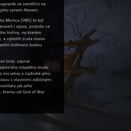
agnarök se zaměřilo na
 jeho synem Atreem.
nta Monica (SMS) to byl
ároveň i výzva, protože se
ího hrdiny, na kterém
, a vytvořit zcela novou
vlastní motivace budou
.
ní linie: zaprvé
ezávislého mladého muže
í iniciativy a zadruhé jeho
stavu s vlastními odlišnými
ovídaly jak jeho
ti, kterou od God of War