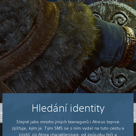
Hledání identity
Stejně jako mnoho jiných teenagerů i Atreus teprve
zjišťuje, kým je. Tým SMS se s ním vydal na tuto cestu a
zjistil, co Atrea charakterizuje, od způsobu řeči a