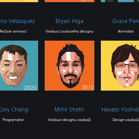
uno Velasquez
Bryan Higa
Grace Pa
Režisér animací
Vedoucí zvukového designu
Animátor
Cory Chang
Mihir Sheth
Hayato Yoshi
Programátor
Vedoucí designu soubojů
Design soubojů