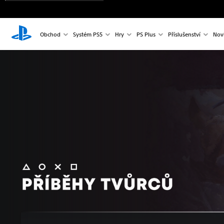
Obchod
Systém PS5
Hry
PS Plus
Příslušenství
Nov