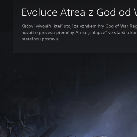
Evoluce Atrea z God od
Klíčoví vývojáři, kteří stojí za vznikem hry God of War Ra
hovoří o procesu přeměny Atrea „chlapce“ ve starší a ko
hratelnou postavu.