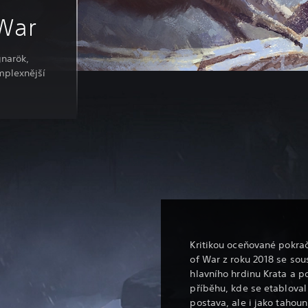
 War
gnarök,
mplexnější
Kritikou oceňované pokra
of War z roku 2018 se sou
hlavního hrdinu Krata a p
příběhu, kde se etabloval
postava, ale i jako tahou