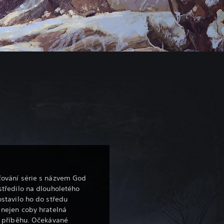
čování série s názvem God
středilo na dlouholetého
ostavilo ho do středu
 nejen coby hratelná
n příběhu. Očekávané