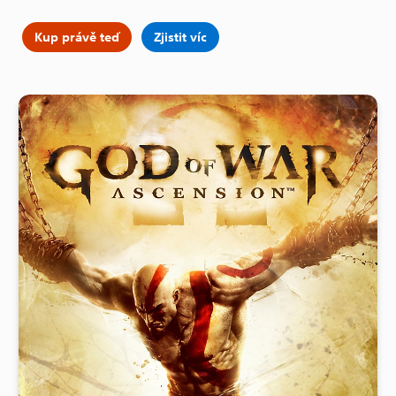
Kup právě teď
Zjistit víc