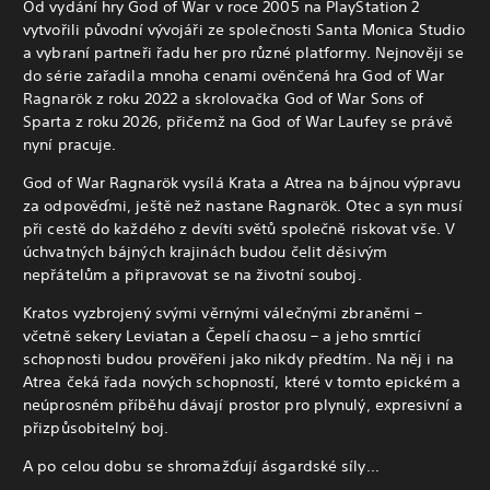
Od vydání hry God of War v roce 2005 na PlayStation 2
vytvořili původní vývojáři ze společnosti Santa Monica Studio
a vybraní partneři řadu her pro různé platformy. Nejnověji se
do série zařadila mnoha cenami ověnčená hra God of War
Ragnarök z roku 2022 a skrolovačka God of War Sons of
Sparta z roku 2026, přičemž na God of War Laufey se právě
nyní pracuje.
God of War Ragnarök vysílá Krata a Atrea na bájnou výpravu
za odpověďmi, ještě než nastane Ragnarök. Otec a syn musí
při cestě do každého z devíti světů společně riskovat vše.
V
úchvatných bájných krajinách budou čelit děsivým
nepřátelům a připravovat se na životní souboj.
Kratos vyzbrojený svými věrnými válečnými zbraněmi –
včetně sekery Leviatan a Čepelí chaosu – a jeho smrtící
schopnosti budou prověřeni jako nikdy předtím. Na něj i na
Atrea čeká řada nových schopností, které v tomto epickém a
neúprosném příběhu dávají prostor pro plynulý, expresivní a
přizpůsobitelný boj.
A po celou dobu se shromažďují ásgardské síly...