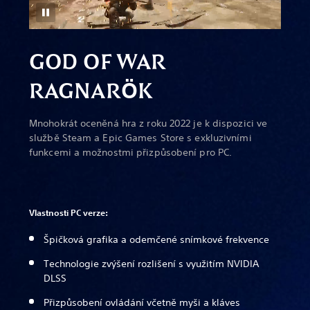
GOD OF WAR
RAGNAR
Ö
K
Mnohokrát oceněná hra z roku 2022 je k dispozici ve
službě Steam a Epic Games Store s exkluzivními
funkcemi a možnostmi přizpůsobení pro PC.
Vlastnosti PC verze:
Špičková grafika a odemčené snímkové frekvence
Technologie zvýšení rozlišení s využitím NVIDIA
DLSS
Přizpůsobení ovládání včetně myši a kláves