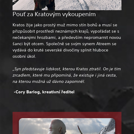
Pouť za Kratovým vykoupením
Kratos žije jako prostý muž mimo stín bohů a musí se
přizpůsobit prostředí neznámých krajů, vypořádat se s
nečekanými hrozbami, a především nepromarnit novou
šanci být otcem. Společně se svým synem Atreem se
vydává do kruté severské divočiny splnit hluboce
osobní úkol.
„Syn představuje lidskost, kterou Kratos ztratil. On je tím
zrcadlem, které mu připomíná, že existuje i jiná cesta,
na kterou možná už dávno zapomněl.
-Cory Barlog, kreativní ředitel