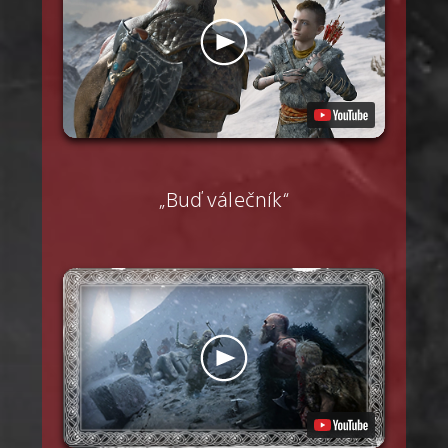
„Buď válečník“