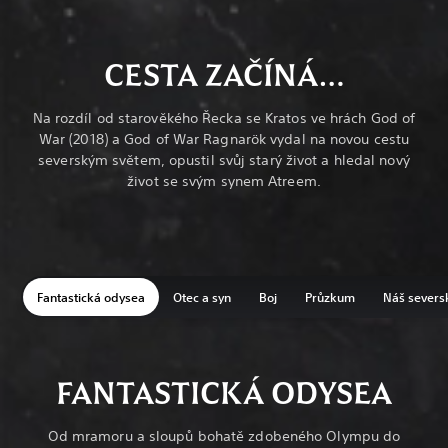
CESTA ZAČÍNÁ…
Na rozdíl od starověkého Řecka se Kratos ve hrách God of
War (2018) a God of War Ragnarök vydal na novou cestu
severským světem, opustil svůj starý život a hledal nový
život se svým synem Atreem.
Fantastická odysea
Otec a syn
Boj
Průzkum
Náš severs
FANTASTICKÁ ODYSEA
Od mramoru a sloupů bohatě zdobeného Olympu do