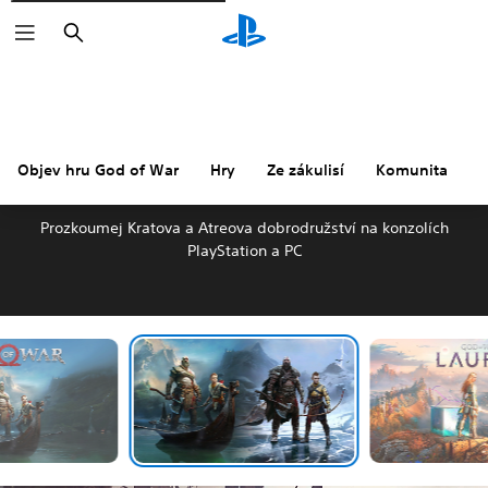
Vyhledat
Objev hru God of War
Hry
Ze zákulisí
Komunita
C
OBJEV HRU GOD OF WAR
Prozkoumej Kratova a Atreova dobrodružství na konzolích
PlayStation a PC