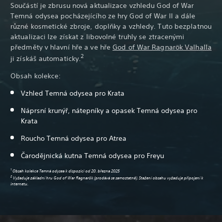
Součástí je zbrusu nová aktualizace vzhledu God of War
Temná odysea pocházejícího ze hry God of War II a dále
různé kosmetické zbroje, doplňky a vzhledy. Tuto bezplatnou
aktualizaci lze získat z libovolné truhly se ztracenými
předměty v hlavní hře a ve hře
God of War Ragnarök Valhalla
2
ji získáš automaticky.
Obsah kolekce:
Vzhled Temná odysea pro Krata
Náprsní krunýř, nátepníky a opasek Temná odysea pro
Krata
Roucho Temná odysea pro Atrea
Čarodějnická kutna Temná odysea pro Freyu
1
Obsah kolekce Temná odysea k dispozici od 20. března 2025
2
Vyžaduje základní hru God of War Ragnarök (prodává se samostatně). Stažení obsahu vyžaduje připojení k
internetu.