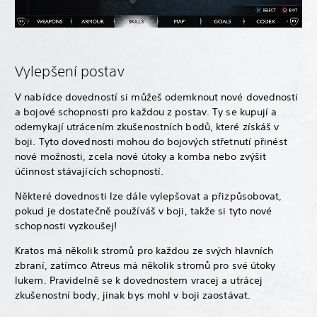
Vylepšení postav
V nabídce dovedností si můžeš odemknout nové dovednosti
a bojové schopnosti pro každou z postav. Ty se kupují a
odemykají utrácením zkušenostních bodů, které získáš v
boji. Tyto dovednosti mohou do bojových střetnutí přinést
nové možnosti, zcela nové útoky a komba nebo zvýšit
účinnost stávajících schopností.
Některé dovednosti lze dále vylepšovat a přizpůsobovat,
pokud je dostatečně používáš v boji, takže si tyto nové
schopnosti vyzkoušej!
Kratos má několik stromů pro každou ze svých hlavních
zbraní, zatímco Atreus má několik stromů pro své útoky
lukem. Pravidelně se k dovednostem vracej a utrácej
zkušenostní body, jinak bys mohl v boji zaostávat.