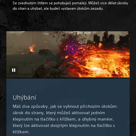
Se zvednutým štítem se pohybuješ pomaleji. Můžeš sice dělat úkroky
do stran a uhýbat, ale budeš vystaven útokům zezadu.
Uhýbání
Máš dva způsoby, jak se vyhnout příchozím útokům:
úkrok do strany, který můžeš aktivovat jedním
klepnutím na tlačítko s křížkem, a úhybný manévr,
který lze aktivovat dvojitým klepnutím na tlačítko s
křížkem.