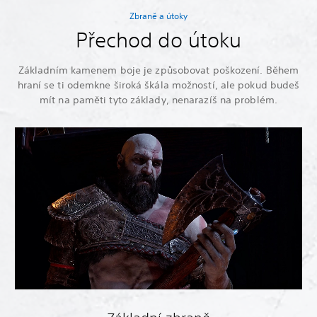
Zbraně a útoky
Přechod do útoku
Základním kamenem boje je způsobovat poškození. Během
hraní se ti odemkne široká škála možností, ale pokud budeš
mít na paměti tyto základy, nenarazíš na problém.