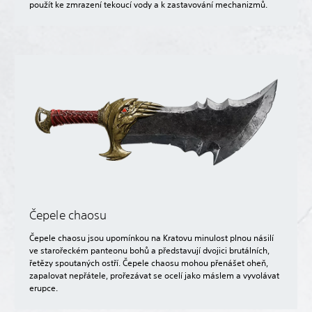
použít ke zmrazení tekoucí vody a k zastavování mechanizmů.
Čepele chaosu
Čepele chaosu jsou upomínkou na Kratovu minulost plnou násilí
ve starořeckém panteonu bohů a představují dvojici brutálních,
řetězy spoutaných ostří. Čepele chaosu mohou přenášet oheň,
zapalovat nepřátele, prořezávat se ocelí jako máslem a vyvolávat
erupce.