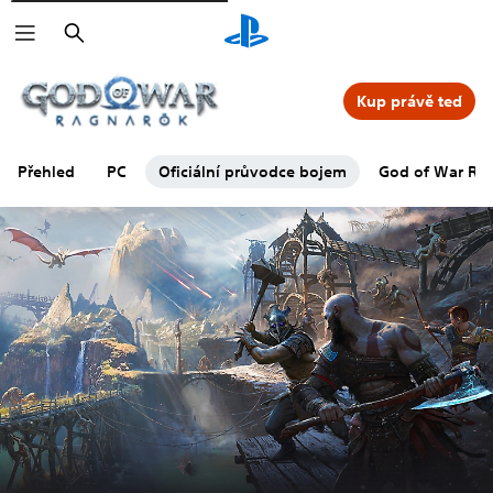
Vyhledat
Kup právě teď
Přehled
PC
Oficiální průvodce bojem
God of War Rag