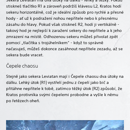
Sekera Leviatan má dva útoky na dálku - lehký a těžký. Pokud
stiskneš tlačítko R1 a zároveň podržíš klávesu L2, Kratos hodí
sekeru horizontálně, což je ideální způsob pro rychlé a přesné
hody - ať už k podražení nohou nepřítele nebo k přesnému
zásahu do hlavy. Pokud však stiskneš R2, hodí ji vertikálně -
takový hod je nejlepší k zaražení sekery do nepřítele a k jeho
zmrazení na místě. Odhozenou sekeru můžeš přivolat zpět
pomocí „tlačítka s trojúhelníkem“ - když to správně
načasuješ, můžeš dokonce zasáhnout nepřítele zezadu, až se
sekera bude vracet.
Čepele chaosu
Stejně jako sekera Leviatan mají i Čepele chaosu dva útoky na
dálku. Lehký útok (R1) vystřelí jednu z čepelí jako bič a
přitáhne nepřítele k tobě, zatímco těžký útok (R2) způsobí, že
Kratos protivníka svými čepelemi probodne a vyšle k němu
po řetězech oheň.