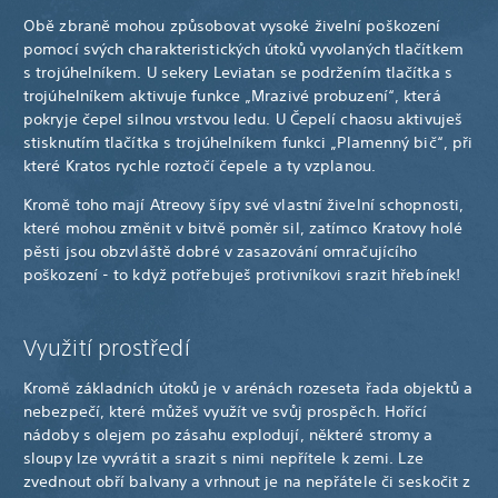
Obě zbraně mohou způsobovat vysoké živelní poškození
pomocí svých charakteristických útoků vyvolaných tlačítkem
s trojúhelníkem. U sekery Leviatan se podržením tlačítka s
trojúhelníkem aktivuje funkce „Mrazivé probuzení“, která
pokryje čepel silnou vrstvou ledu. U Čepelí chaosu aktivuješ
stisknutím tlačítka s trojúhelníkem funkci „Plamenný bič“, při
které Kratos rychle roztočí čepele a ty vzplanou.
Kromě toho mají Atreovy šípy své vlastní živelní schopnosti,
které mohou změnit v bitvě poměr sil, zatímco Kratovy holé
pěsti jsou obzvláště dobré v zasazování omračujícího
poškození - to když potřebuješ protivníkovi srazit hřebínek!
Využití prostředí
Kromě základních útoků je v arénách rozeseta řada objektů a
nebezpečí, které můžeš využít ve svůj prospěch. Hořící
nádoby s olejem po zásahu explodují, některé stromy a
sloupy lze vyvrátit a srazit s nimi nepřítele k zemi. Lze
zvednout obří balvany a vrhnout je na nepřátele či seskočit z