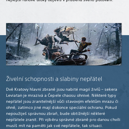
Živelní schopnosti a slabiny nepřátel
Dvě Kratovy hlavní zbraně jsou nabité magií živlů – sekera
Leviatan je mrazivá a Čepele chaosu ohnivé. Některé typy
nepřátel jsou zranitelnější vůči stavovým efektům mrazu či
ohně, zatímco jiné mají dokonce speciální ochranu. Pokud
nepoužiješ správnou zbraň, bude obtížnější některé
nepřátele zranit. Při výběru správné zbraně pro danou chvíli
musíš mít na paměti jak své nepřátele, tak situaci.