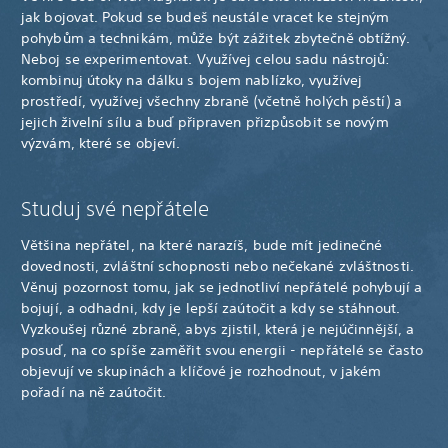
jak bojovat. Pokud se budeš neustále vracet ke stejným
pohybům a technikám, může být zážitek zbytečně obtížný.
Neboj se experimentovat. Využívej celou sadu nástrojů:
kombinuj útoky na dálku s bojem nablízko, využívej
prostředí, využívej všechny zbraně (včetně holých pěstí) a
jejich živelní sílu a buď připraven přizpůsobit se novým
výzvám, které se objeví.
Studuj své nepřátele
Většina nepřátel, na které narazíš, bude mít jedinečné
dovednosti, zvláštní schopnosti nebo nečekané zvláštnosti.
Věnuj pozornost tomu, jak se jednotliví nepřátelé pohybují a
bojují, a odhadni, kdy je lepší zaútočit a kdy se stáhnout.
Vyzkoušej různé zbraně, abys zjistil, která je nejúčinnější, a
posuď, na co spíše zaměřit svou energii - nepřátelé se často
objevují ve skupinách a klíčové je rozhodnout, v jakém
pořadí na ně zaútočit.