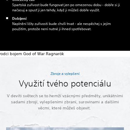
Spartská zuřivost bude fungovat jen po omezenou dobu - dobře si ji
načasuj a spusť ji jen tehdy, když ji můžeš dobře využít.
Dobíjení
Naplnění lišty zuřivosti bude chvíli trvat - ale nespěchej s jejím
použitím, protože není nutné ji ihned spotřebovat.
Zbroje a vylepšení
Využití tvého potenciálu
V devíti světech se to hemží vzácnými předměty, unikátními
sadami zbrojí, vylepšeními zbraní, surovinami a dalšími
věcmi, které můžeš objevit.