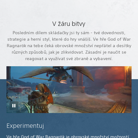
V žáru bitvy
Posledním dílem skládačky jsi ty sám - tvé dovednosti,
strategie a herní styl, které do hry vnášíš. Ve hře God of War
Ragnarök na tebe čeká obrovské množství nepřátel a desítky
různých způsobů, jak je zlikvidovat. Zásadní je naučit se
reagovat a využívat své zbraně a vybavení.
Experimentuj
Ve hře God of War Ragnarök je obrovské množství možností,