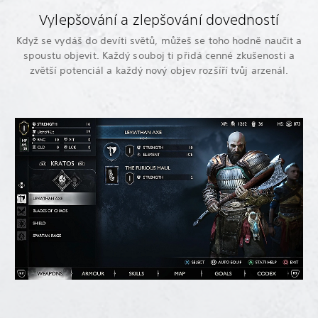
Vylepšování a zlepšování dovedností
Když se vydáš do devíti světů, můžeš se toho hodně naučit a
spoustu objevit. Každý souboj ti přidá cenné zkušenosti a
zvětší potenciál a každý nový objev rozšíří tvůj arzenál.