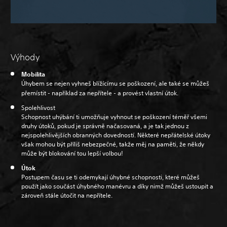
Výhody
Mobilita
Úhybem se nejen vyhneš blížícímu se poškození, ale také se můžeš
přemístit - například za nepřítele - a provést vlastní útok.
Spolehlivost
Schopnost uhýbání ti umožňuje vyhnout se poškození téměř všemi
druhy útoků, pokud je správně načasovaná, a je tak jednou z
nejspolehlivějších obranných dovedností. Některé nepřátelské útoky
však mohou být příliš nebezpečné, takže měj na paměti, že někdy
může být blokování tou lepší volbou!
Útok
Postupem času se ti odemykají úhybné schopnosti, které můžeš
použít jako součást úhybného manévru a díky nimž můžeš ustoupit a
zároveň stále útočit na nepřítele.