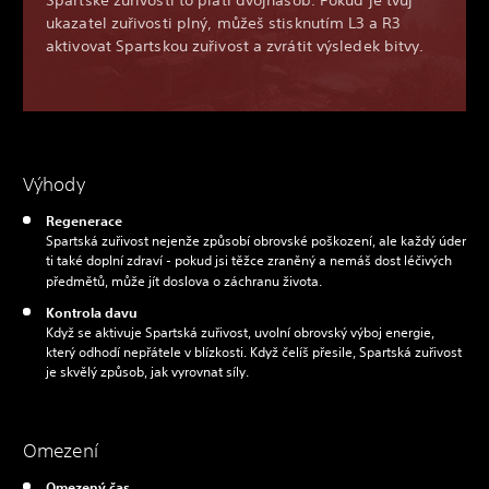
Spartské zuřivosti to platí dvojnásob. Pokud je tvůj
ukazatel zuřivosti plný, můžeš stisknutím L3 a R3
aktivovat Spartskou zuřivost a zvrátit výsledek bitvy.
Výhody
Regenerace
Spartská zuřivost nejenže způsobí obrovské poškození, ale každý úder
ti také doplní zdraví - pokud jsi těžce zraněný a nemáš dost léčivých
předmětů, může jít doslova o záchranu života.
Kontrola davu
Když se aktivuje Spartská zuřivost, uvolní obrovský výboj energie,
který odhodí nepřátele v blízkosti. Když čelíš přesile, Spartská zuřivost
je skvělý způsob, jak vyrovnat síly.
Omezení
Omezený čas