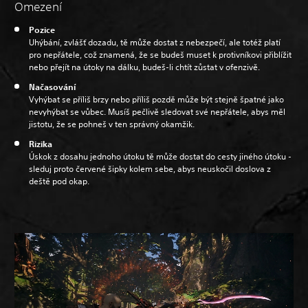
Omezení
Pozice
Uhýbání, zvlášť dozadu, tě může dostat z nebezpečí, ale totéž platí
pro nepřátele, což znamená, že se budeš muset k protivníkovi přiblížit
nebo přejít na útoky na dálku, budeš-li chtít zůstat v ofenzivě.
Načasování
Vyhýbat se příliš brzy nebo příliš pozdě může být stejně špatné jako
nevyhýbat se vůbec. Musíš pečlivě sledovat své nepřátele, abys měl
jistotu, že se pohneš v ten správný okamžik.
Rizika
Úskok z dosahu jednoho útoku tě může dostat do cesty jiného útoku -
sleduj proto červené šipky kolem sebe, abys neuskočil doslova z
deště pod okap.