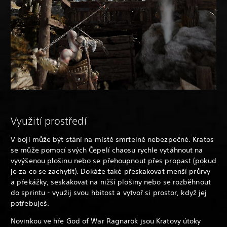
Využití prostředí
V boji může být stání na místě smrtelně nebezpečné. Kratos
se může pomocí svých Čepelí chaosu rychle vytáhnout na
vyvýšenou plošinu nebo se přehoupnout přes propast (pokud
je za co se zachytit). Dokáže také přeskakovat menší průrvy
a překážky, seskakovat na nižší plošiny nebo se rozběhnout
do sprintu - využij svou hbitost a vytvoř si prostor, když jej
potřebuješ.
Novinkou ve hře God of War Ragnarök jsou Kratovy útoky