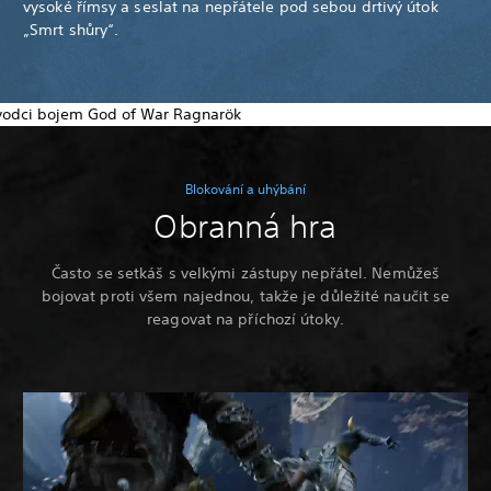
vysoké římsy a seslat na nepřátele pod sebou drtivý útok
„Smrt shůry“.
Blokování a uhýbání
Obranná hra
Často se setkáš s velkými zástupy nepřátel. Nemůžeš
bojovat proti všem najednou, takže je důležité naučit se
reagovat na příchozí útoky.