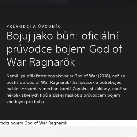
PRŮVODCI A ÚVODNÍK
Bojuj jako bůh: oficiální
průvodce bojem God of
War Ragnarök
Neměl jsi příležitost zopakovat si God of War (2018), než se
pustíš do God of War Ragnarök? Jsi nováček a potřebuješ
rychle seznámit s mechanikami? Zopakuj si základy, nauč se
několik skvělých tipů a získej náskok s průvodcem bojem
vhodným pro boha.