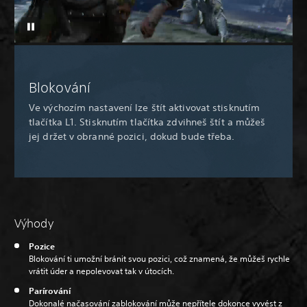
Blokování
Ve výchozím nastavení lze štít aktivovat stisknutím
tlačítka L1. Stisknutím tlačítka zdvihneš štít a můžeš
jej držet v obranné pozici, dokud bude třeba.
Výhody
Pozice
Blokování ti umožní bránit svou pozici, což znamená, že můžeš rychle
vrátit úder a nepolevovat tak v útocích.
Parírování
Dokonalé načasování zablokování může nepřítele dokonce vyvést z