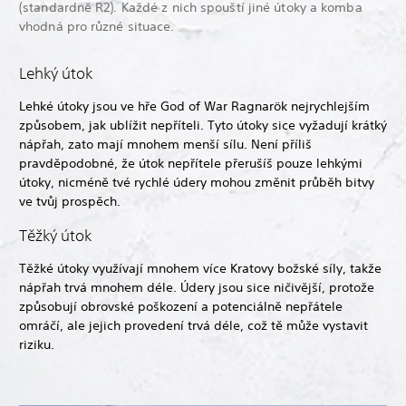
(standardně R2). Každé z nich spouští jiné útoky a komba
vhodná pro různé situace.
Lehký útok
Lehké útoky jsou ve hře God of War Ragnarök nejrychlejším
způsobem, jak ublížit nepříteli. Tyto útoky sice vyžadují krátký
nápřah, zato mají mnohem menší sílu. Není příliš
pravděpodobné, že útok nepřítele přerušíš pouze lehkými
útoky, nicméně tvé rychlé údery mohou změnit průběh bitvy
ve tvůj prospěch.
Těžký útok
Těžké útoky využívají mnohem více Kratovy božské síly, takže
nápřah trvá mnohem déle. Údery jsou sice ničivější, protože
způsobují obrovské poškození a potenciálně nepřátele
omráčí, ale jejich provedení trvá déle, což tě může vystavit
riziku.