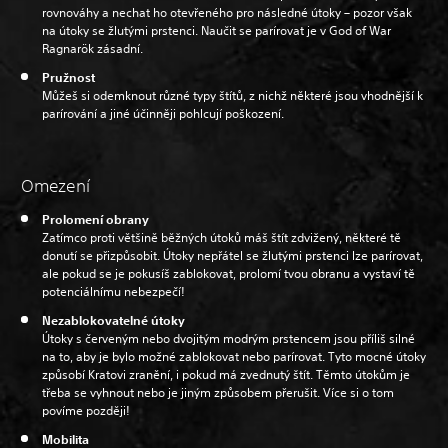
rovnováhy a nechat ho otevřeného pro následné útoky – pozor však
na útoky se žlutými prstenci. Naučit se parírovat je v God of War
Ragnarök zásadní.
Pružnost
Můžeš si odemknout různé typy štítů, z nichž některé jsou vhodnější k
parírování a jiné účinněji pohlcují poškození.
Omezení
Prolomení obrany
Zatímco proti většině běžných útoků máš štít zdvižený, některé tě
donutí se přizpůsobit. Útoky nepřátel se žlutými prstenci lze parírovat,
ale pokud se je pokusíš zablokovat, prolomí tvou obranu a vystaví tě
potenciálnímu nebezpečí!
Nezablokovatelné útoky
Útoky s červeným nebo dvojitým modrým prstencem jsou příliš silné
na to, aby je bylo možné zablokovat nebo parírovat. Tyto mocné útoky
způsobí Kratovi zranění, i pokud má zvednutý štít. Těmto útokům je
třeba se vyhnout nebo je jiným způsobem přerušit. Více si o tom
povíme později!
Mobilita