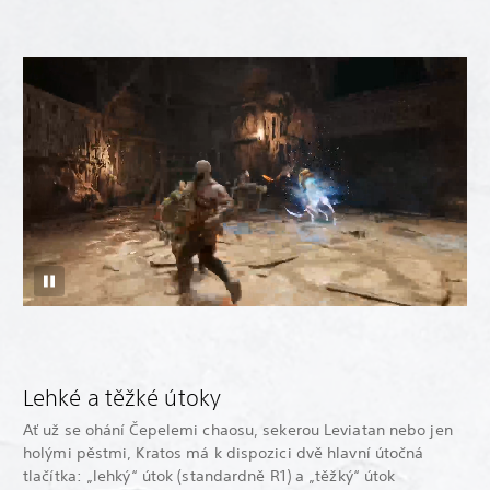
Lehké a těžké útoky
Ať už se ohání Čepelemi chaosu, sekerou Leviatan nebo jen
holými pěstmi, Kratos má k dispozici dvě hlavní útočná
tlačítka: „lehký“ útok (standardně R1) a „těžký“ útok