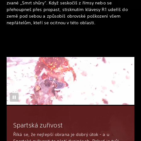
zvané „Smrt shůry“. Když seskočíš z římsy nebo se
přehoupneš přes propast, stisknutím klávesy R1 udeříš do
země pod sebou a způsobíš obrovské poškození všem
nepřátelům, kteří se ocitnou v této oblasti.
Spartská zuřivost
Říká se, že nejlepší obrana je dobrý útok - a u