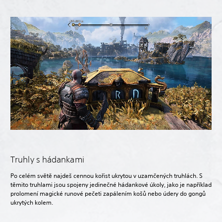
Truhly s hádankami
Po celém světě najdeš cennou kořist ukrytou v uzamčených truhlách. S
těmito truhlami jsou spojeny jedinečné hádankové úkoly, jako je například
prolomení magické runové pečeti zapálením košů nebo údery do gongů
ukrytých kolem.