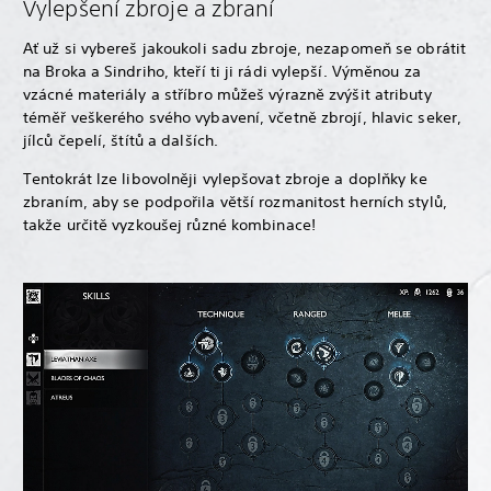
Vylepšení zbroje a zbraní
Ať už si vybereš jakoukoli sadu zbroje, nezapomeň se obrátit
na Broka a Sindriho, kteří ti ji rádi vylepší. Výměnou za
vzácné materiály a stříbro můžeš výrazně zvýšit atributy
téměř veškerého svého vybavení, včetně zbrojí, hlavic seker,
jílců čepelí, štítů a dalších.
Tentokrát lze libovolněji vylepšovat zbroje a doplňky ke
zbraním, aby se podpořila větší rozmanitost herních stylů,
takže určitě vyzkoušej různé kombinace!