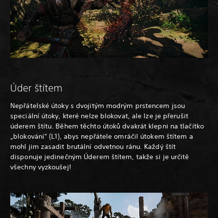
Úder štítem
Nepřátelské útoky s dvojitým modrým prstencem jsou
speciální útoky, které nelze blokovat, ale lze je přerušit
úderem štítu. Během těchto útoků dvakrát klepni na tlačítko
„blokování“ (L1), abys nepřátele omráčil útokem štítem a
mohl jim zasadit brutální odvetnou ránu. Každý štít
disponuje jedinečným Úderem štítem, takže si je určitě
všechny vyzkoušej!