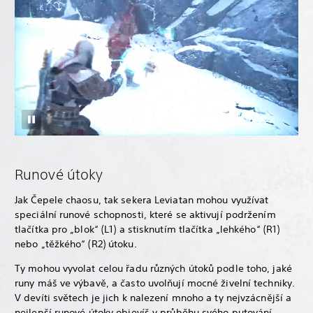
Runové útoky
Jak Čepele chaosu, tak sekera Leviatan mohou využívat
speciální runové schopnosti, které se aktivují podržením
tlačítka pro „blok“ (L1) a stisknutím tlačítka „lehkého“ (R1)
nebo „těžkého“ (R2) útoku.
Ty mohou vyvolat celou řadu různých útoků podle toho, jaké
runy máš ve výbavě, a často uvolňují mocné živelní techniky.
V devíti světech je jich k nalezení mnoho a ty nejvzácnější a
nejlepší runové útoky objevíš v průběhu svého putování.