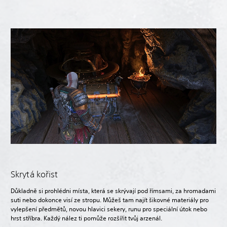
Skrytá kořist
Důkladně si prohlédni místa, která se skrývají pod římsami, za hromadami
suti nebo dokonce visí ze stropu. Můžeš tam najít šikovné materiály pro
vylepšení předmětů, novou hlavici sekery, runu pro speciální útok nebo
hrst stříbra. Každý nález ti pomůže rozšířit tvůj arzenál.