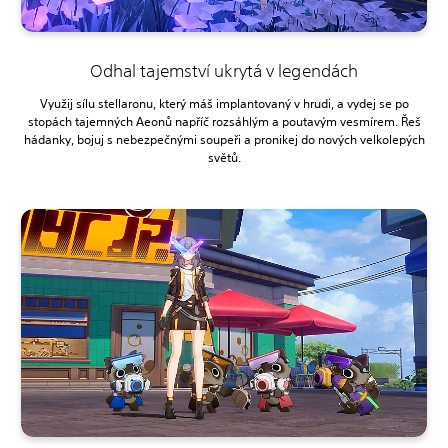
Odhal tajemství ukrytá v legendách
Využij sílu stellaronu, který máš implantovaný v hrudi, a vydej se po
stopách tajemných Aeonů napříč rozsáhlým a poutavým vesmírem. Řeš
hádanky, bojuj s nebezpečnými soupeři a pronikej do nových velkolepých
světů.