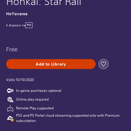
Honkai: Star Rail
HoYoverse
K dispozici na
PS5
Free
Add to Library
Vyšlo 10/10/2023
In-game purchases optional
Online play required
Remote Play supported
PS5 and PS Portal cloud streaming supported only with Premium
subscription