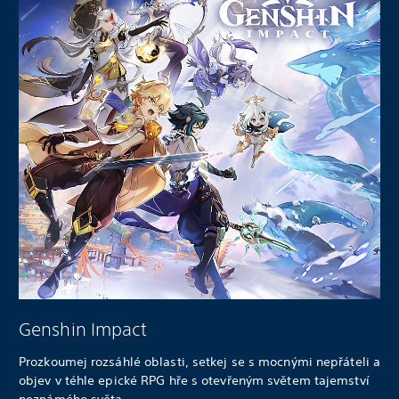
Genshin Impact
Prozkoumej rozsáhlé oblasti, setkej se s mocnými nepřáteli a
objev v téhle epické RPG hře s otevřeným světem tajemství
neznámého světa.