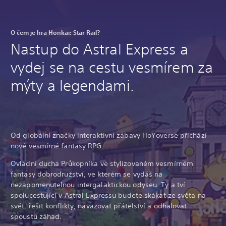
O čem je hra Honkai: Star Rail?
Nastup do Astral Express a
vydej se na cestu vesmírem za
mýty a legendami.
Od globální značky interaktivní zábavy HoYoverse přichází
nové vesmírné fantasy RPG.
Ovládni ducha Průkopníka ve stylizovaném vesmírném
fantasy dobrodružství, ve kterém se vydáš na
nezapomenutelnou intergalaktickou odyseu. Ty a tví
spolucestující v Astral Expressu budete skákat ze světa na
svět, řešit konflikty, navazovat přátelství a odhalovat
spoustu záhad.