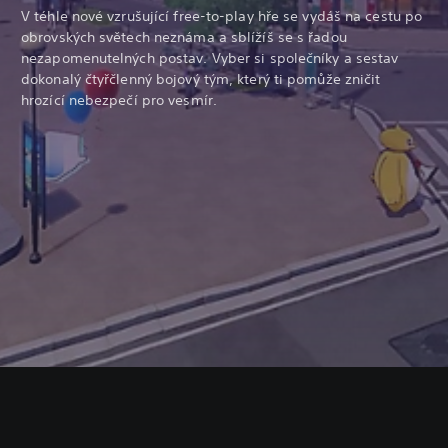
V téhle nové vzrušující free-to-play hře se vydáš na cestu po
obrovských světech neznáma a sblížíš se s řadou
nezapomenutelných postav. Vyber si společníky a sestav
dokonalý čtyřčlenný bojový tým, který ti pomůže zničit
hrozící nebezpečí pro vesmír.