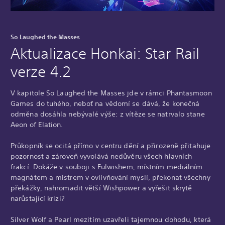
So Laughed the Masses
Aktualizace Honkai: Star Rail
verze 4.2
V kapitole So Laughed the Masses jde v rámci Phantasmoon
Games do tuhého, neboť na vědomí se dává, že konečná
odměna dosáhla nebývalé výše: z vítěze se natrvalo stane
Aeon of Elation.
Průkopník se ocitá přímo v centru dění a přirozeně přitahuje
pozornost a zároveň vyvolává nedůvěru všech hlavních
frakcí. Dokáže v souboji s Fulwishem, místním mediálním
magnátem a mistrem v ovlivňování myslí, překonat všechny
překážky, nahromadit větší Wishpower a vyřešit skrytě
narůstající krizi?
Silver Wolf a Pearl mezitím uzavřeli tajemnou dohodu, která