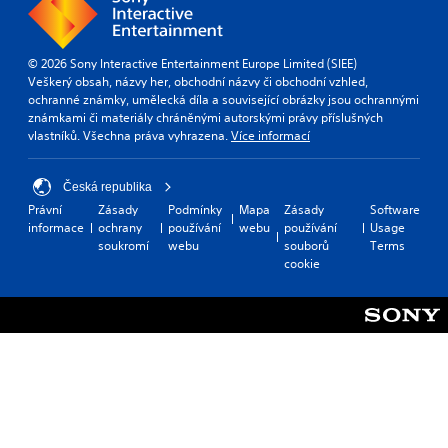
© 2026 Sony Interactive Entertainment Europe Limited (SIEE)
Veškerý obsah, názvy her, obchodní názvy či obchodní vzhled,
ochranné známky, umělecká díla a související obrázky jsou ochrannými
známkami či materiály chráněnými autorskými právy příslušných
vlastníků. Všechna práva vyhrazena.
Více informací
Česká republika
Právní
Zásady
Podmínky
Mapa
Zásady
Software
informace
ochrany
používání
webu
používání
Usage
soukromí
webu
souborů
Terms
cookie