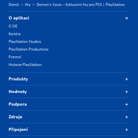
e
h
Domů
Hry
Demon's Souls – Exkluzivní hry pro PS5 | PlayStation
w
e
i
a
O aplikaci
t
u
h
O SIE
d
o
i
Kariéra
o
u
PlayStation Studios
o
t
u
PlayStation Productions
M
t
o
Firemní
p
t
Historie PlayStation
u
i
t
o
t
Produkty
n
o
C
b
Hodnoty
e
o
t
n
h
Podpora
t
e
r
s
Zdroje
o
a
l
m
Připojení
s
e
f
Y