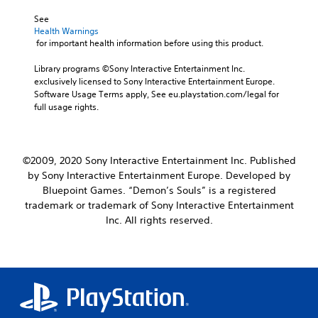
c
e
a
See 
k
s
n
Health Warnings
s
.
d
 for important health information before using this product.
a
m
r
a
M
Library programs ©Sony Interactive Entertainment Inc. 
e
i
exclusively licensed to Sony Interactive Entertainment Europe. 
o
p
n
Software Usage Terms apply, See eu.playstation.com/legal for 
n
r
c
full usage rights.
o
o
h
v
A
a
i
u
r
d
a
d
©2009, 2020 Sony Interactive Entertainment Inc. Published
e
c
i
d
by Sony Interactive Entertainment Europe. Developed by
t
o
.
Bluepoint Games. “Demon’s Souls” is a registered
e
Y
r
trademark or trademark of Sony Interactive Entertainment
o
s
Inc. All rights reserved.
P
u
o
l
c
n
a
a
l
y
n
y
s
a
.
e
b
t
l
t