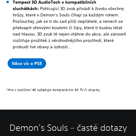
Tempest 3D AudioTech v kompatibilních
sluchátkách:
Pohlcující 3D zvuk přivádí k životu všechny
hrůzy, které v Demon’s Souls číhají za každým rohem.
Poslouchej, jak se ti do zad plíží nepřátelé, a nenech se
překvapit ohnivými koulemi či šípy, které ti budou létat
nad hlavou. 3D zvuk tě nejen vtáhne do akce, ale zároveň
rozšiřuje prožitek z věrohodnějšího prostředí, které
probudí tvé obavy a úzkosti…
Něco víc o PS5
Hra v rozlišení 4K vyžaduje kompatibilní 4K TV či displej.
2
Demon's Souls – časté dotazy