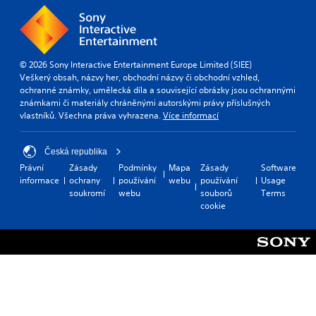
r
o
o
u
m
c
e
a
a
n
© 2026 Sony Interactive Entertainment Europe Limited (SIEE)
c
p
Veškerý obsah, názvy her, obchodní názvy či obchodní vzhled,
h
l
ochranné známky, umělecká díla a související obrázky jsou ochrannými
s
a
známkami či materiály chráněnými autorskými právy příslušných
p
y
vlastníků. Všechna práva vyhrazena.
Více informací
e
t
a
h
k
e
Česká republika
e
g
Právní
Zásady
Podmínky
Mapa
Zásady
Software
r
a
informace
ochrany
používání
webu
používání
Usage
.
m
soukromí
webu
souborů
Terms
e
cookie
w
3
i
D
t
A
h
u
o
d
u
t
i
n
o