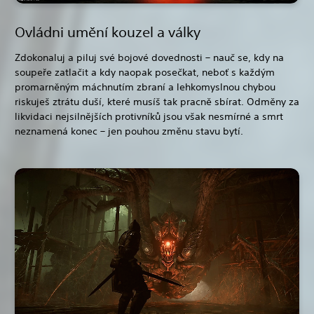
Ovládni umění kouzel a války
Zdokonaluj a piluj své bojové dovednosti – nauč se, kdy na
soupeře zatlačit a kdy naopak posečkat, neboť s každým
promarněným máchnutím zbraní a lehkomyslnou chybou
riskuješ ztrátu duší, které musíš tak pracně sbírat. Odměny za
likvidaci nejsilnějších protivníků jsou však nesmírné a smrt
neznamená konec – jen pouhou změnu stavu bytí.