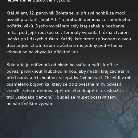
Král Allant, 12. panovník Boletarie, si při své honbě za mocí
osvojil prastaré „Soul Arts“ a probudil démona ze samotného
počátku věků. S jeho vyvoláním celý kraj zahalila bezbarvá
mlha, pod jejíž rouškou se z temnoty vynořila hrůzná stvoření
lačnící po lidských duších. Každý, kdo tímto způsobem o svou
duši přijde, ztratí rozum a zůstane mu jediný pud – touha
vrhnout se na zbývající příčetné lidi.
Boletarie je odříznutá od okolního světa a rytíři, kteří se
odváží proniknout hlubokou mlhou, aby místní kraj zachránili
před narůstající zhoubou, se zpátky živí nevrací. Chceš-li v roli
osamělého bojovníka, který se do zlověstné mlhy odvážil
vkročit, zahnat démona zpět do jeho doupěte a zasloužit si
titul „zabijáka démonů“, budeš se muset postavit těm
nejnáročnějším výzvám.