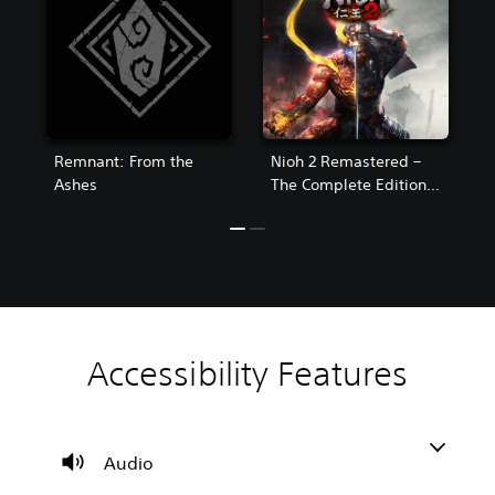
Remnant: From the
Nioh 2 Remastered –
Ashes
The Complete Edition
PS4 & PS5
Accessibility Features
V
S
A
o
u
d
l
b
j
u
t
u
m
i
s
Audio
e
t
t