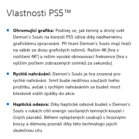
Vlastnosti PS5™
Ohromující grafika:
Podívej se, jak temný a drsný svět
Demon’s Souls na konzoli PS5 ožívá díky nádhernému
grafickému zpracování.
Při hraní Demon’s Souls mají hráči
na výběr ze dvou grafických režimů: Režim 4K (hra v
rozlišení 4K
) a režim vysoké obnovovací frekvence (hra s
2
vyšším počtem zobrazených snímků za sekundu).
Rychlé nahrávání:
Demon’s Souls je hra zrozená pro
rychlé nahrávání. Smrt bude nedílnou součástí tvého
prožitku, avšak s rychlým nahráváním se budeš moct
bleskově vrátit zpátky do akce.
Haptická odezva:
Díky haptické odezvě budeš v Demon’s
Souls v rukách cítit energii sesílaných temných kouzel i
čirých zázraků. Během vylepšených soubojů s hrozivými
bossy a démony poznáš díky této technologii jejich
skutečnou sílu.