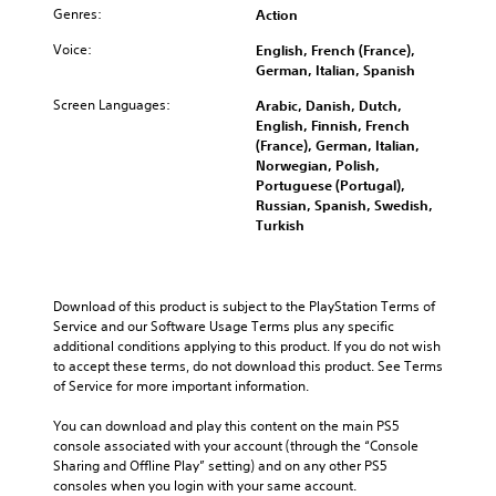
d
Genres:
Action
s
c
m
s
)
Voice:
English, French (France),
u
u
S
German, Italian, Spanish
t
b
o
e
t
Screen Languages:
Arabic, Danish, Dutch,
m
i
i
English, Finnish, French
e
n
t
(France), German, Italian,
o
d
l
Norwegian, Polish,
p
i
e
Portuguese (Portugal),
t
v
s
Russian, Spanish, Swedish,
i
i
f
Turkish
o
d
o
n
u
r
s
a
t
t
l
h
Download of this product is subject to the PlayStation Terms of 
o
a
e
Service and our Software Usage Terms plus any specific 
i
u
m
additional conditions applying to this product. If you do not wish 
n
d
a
to accept these terms, do not download this product. See Terms 
v
i
i
of Service for more important information.
e
o
n
r
v
s
You can download and play this content on the main PS5 
t
o
t
console associated with your account (through the “Console 
s
l
o
Sharing and Offline Play” setting) and on any other PS5 
t
u
r
consoles when you login with your same account.
i
m
y