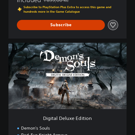
1 899,00 Kč
Discounted from original price of 1 899,00 Kč
Subscribe to PlayStation Plus Extra to access this game and
hundreds more in the Game Catalogue
Subscribe
D
i
g
i
t
a
l
D
e
l
u
x
e
Digital Deluxe Edition
E
d
Demon's Souls
i