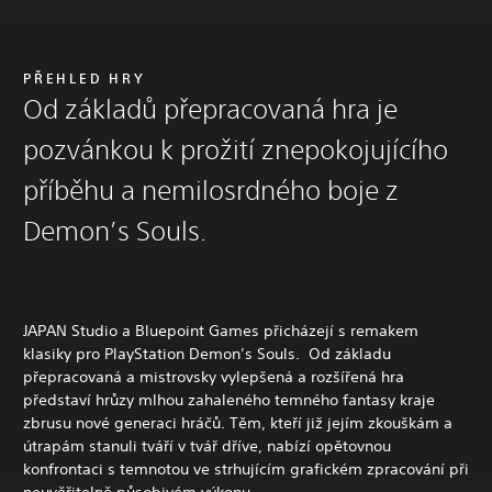
PŘEHLED HRY
Od základů přepracovaná hra je
pozvánkou k prožití znepokojujícího
příběhu a nemilosrdného boje z
Demon’s Souls.
JAPAN Studio a Bluepoint Games přicházejí s remakem
klasiky pro PlayStation Demon’s Souls. Od základu
přepracovaná a mistrovsky vylepšená a rozšířená hra
představí hrůzy mlhou zahaleného temného fantasy kraje
zbrusu nové generaci hráčů. Těm, kteří již jejím zkouškám a
útrapám stanuli tváří v tvář dříve, nabízí opětovnou
konfrontaci s temnotou ve strhujícím grafickém zpracování při
neuvěřitelně působivém výkonu.