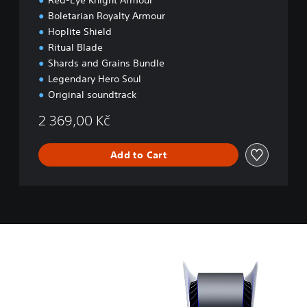
Red-Eye Knight Armour
t
Boletarian Royalty Armour
i
o
Hoplite Shield
n
Ritual Blade
Shards and Grains Bundle
Legendary Hero Soul
Original soundtrack
2 369,00 Kč
Add to Cart