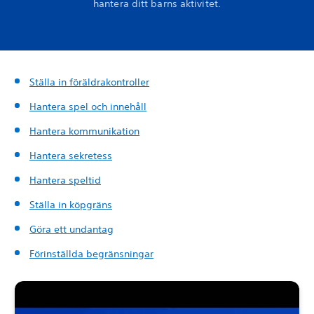
hantera ditt barns aktivitet.
Ställa in föräldrakontroller
Hantera spel och innehåll
Hantera kommunikation
Hantera sekretess
Hantera speltid
Ställa in köpgräns
Göra ett undantag
Förinställda begränsningar