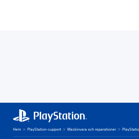
Hem
PlayStation-support
Maskinvara och reparationer
PlayStati