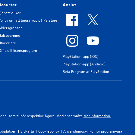
Resurser
Anslut
Tjänstevillkor
Policy om att ångra köp på PS Store
Åldersgränser
Hälsovarning
Utvecklare
Officiellt licensprogram
PlayStation-app (iOS)
PlayStation-app (Android)
Beta Program at PlayStation
terial som tillhör respektive ägare. Med ensamrätt.
Mer information.
ebbplatsen
Sidkarta
Cookiepolicy
Användningsvillkor för programvara