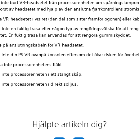
 inte bort VR-headsetet från processorenheten om spårningslamporn
först av headsetet med hjälp av den anslutna fjärrkontrollens ström
te VR-headsetet i visiret (den del som sitter framför ögonen) eller ka
inte en fuktig trasa eller någon typ av rengöringsvätska för att ren
tet. En fuktig trasa kan användas för att rengöra gummiskyddet.
te på anslutningskabeln för VR-headsetet.
 inte din PS VR ovanpå konsolen eftersom det ökar risken för överhe
a inte processorenhetens fläkt.
 inte processorenheten i ett stängt skåp.
 inte processorenheten i direkt solljus.
Hjälpte artikeln dig?