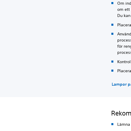
Om ind
om ett
Du kan
Placer
Använd
proces
för ren
proces
Kontro
Placera
Lampor p
Rekomm
Lämna i