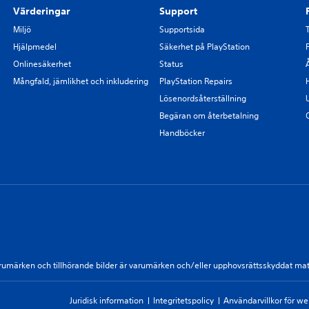
Värderingar
Support
Miljö
Supportsida
Hjälpmedel
Säkerhet på PlayStation
Onlinesäkerhet
Status
Mångfald, jämlikhet och inkludering
PlayStation Repairs
Lösenordsåterställning
Begäran om återbetalning
Handböcker
, varumärken och tillhörande bilder är varumärken och/eller upphovsrättsskyddat ma
Juridisk information
Integritetspolicy
Användarvillkor för w