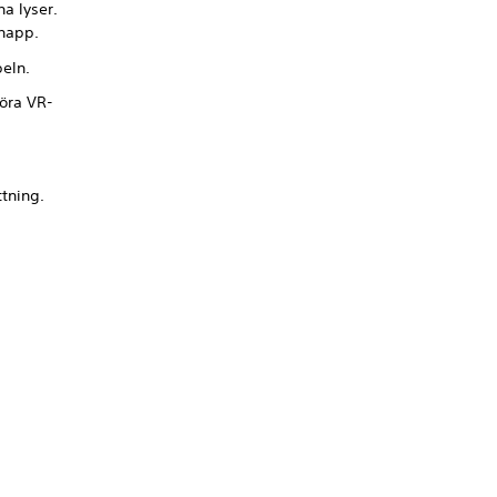
a lyser.
knapp.
beln.
göra VR-
ttning.