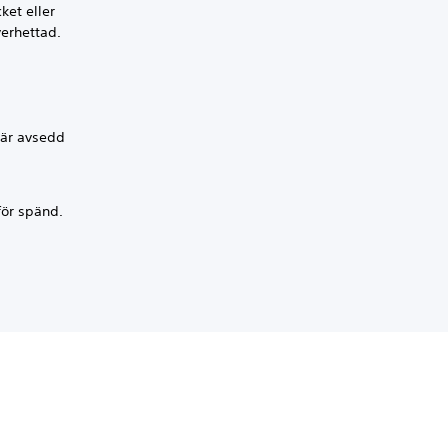
ket eller
erhettad.
 är avsedd
för spänd.