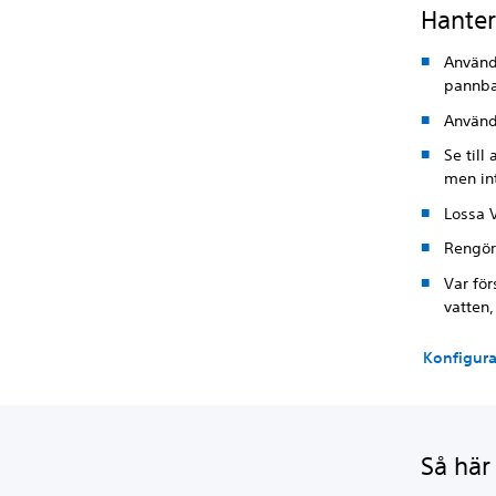
Hanter
Använd
pannb
Använd
Se till
men int
Lossa 
Rengör
Var fö
vatten,
Konfigura
Så här