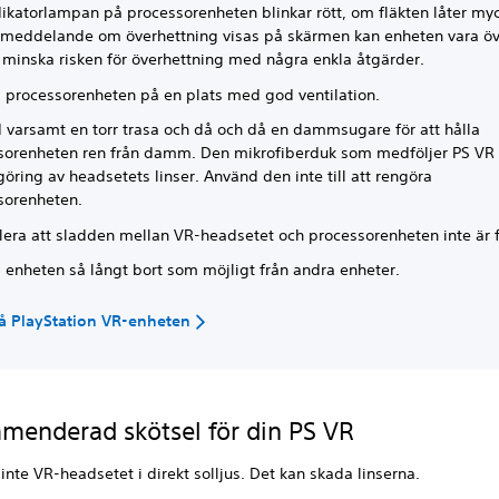
ikatorlampan på processorenheten blinkar rött, om fläkten låter myc
 meddelande om överhettning visas på skärmen kan enheten vara öv
 minska risken för överhettning med några enkla åtgärder.
a processorenheten på en plats med god ventilation.
 varsamt en torr trasa och då och då en dammsugare för att hålla
sorenheten ren från damm. Den mikrofiberduk som medföljer PS VR
göring av headsetets linser. Använd den inte till att rengöra
sorenheten.
llera att sladden mellan VR-headsetet och processorenheten inte är 
 enheten så långt bort som möjligt från andra enheter.
å PlayStation VR-enheten
enderad skötsel för din PS VR
nte VR-headsetet i direkt solljus. Det kan skada linserna.