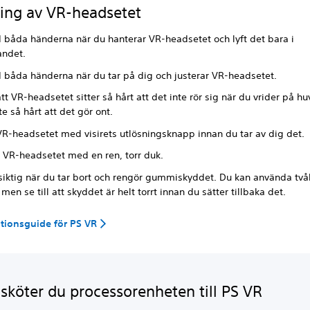
ing av VR-headsetet
 båda händerna när du hanterar VR-headsetet och lyft det bara i
andet.
 båda händerna när du tar på dig och justerar VR-headsetet.
 att VR-headsetet sitter så hårt att det inte rör sig när du vrider på h
e så hårt att det gör ont.
VR-headsetet med visirets utlösningsknapp innan du tar av dig det.
 VR-headsetet med en ren, torr duk.
rsiktig när du tar bort och rengör gummiskyddet. Du kan använda två
 men se till att skyddet är helt torrt innan du sätter tillbaka det.
tionsguide för PS VR
 sköter du processorenheten till PS VR