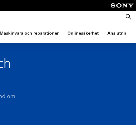
Sök
Maskinvara och reparationer
Onlinesäkerhet
Anslutning
ch
and om