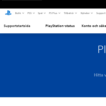
Butik
PS5
Spel
PS Plus
Tillbehör
Nyheter
Support
Supportstartsida
PlayStation-status
Konto och säke
P
Hitta