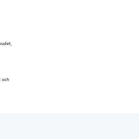
uvudet,
l och