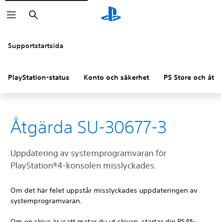
Sök
Supportstartsida
PlayStation-status
Konto och säkerhet
PS Store och åter
Åtgärda SU-30677-3
Uppdatering av systemprogramvaran för
PlayStation®4-konsolen misslyckades.
Om det här felet uppstår misslyckades uppdateringen av
systemprogramvaran.
Om en skiva är isatt matar du ut skivan, startar din PS4®-