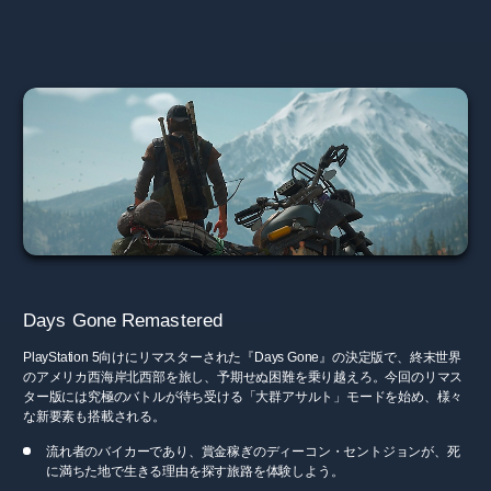
Days Gone Remastered
PlayStation 5向けにリマスターされた『Days Gone』の決定版で、終末世界
のアメリカ西海岸北西部を旅し、予期せぬ困難を乗り越えろ。今回のリマス
ター版には究極のバトルが待ち受ける「大群アサルト」モードを始め、様々
な新要素も搭載される。
流れ者のバイカーであり、賞金稼ぎのディーコン・セントジョンが、死
に満ちた地で生きる理由を探す旅路を体験しよう。