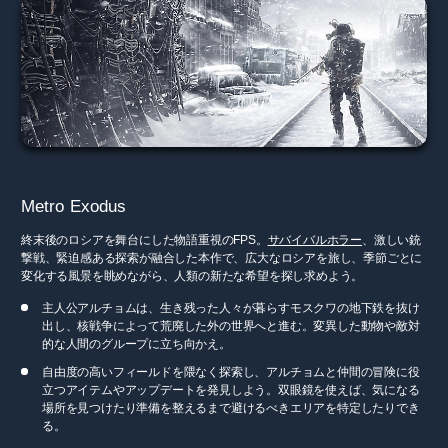
Metro Exodus
終末後のロシアを舞台にした物語重視のFPS。
サバイバルホラー
、激しい銃
撃戦、緊迫感ある探索が融合した本作で、広大なロシアを旅し、季節ごとに
変化する風景を眺めながら、人類の新たな希望を探し求めよう。
主人公アルチョムは、生き残った人々が暮らすモスクワの地下鉄を抜け
出し、核戦争によって荒廃した外の世界へと進む。変異した動物や敵対
的な人間のグループに立ち向かえ。
自由度の高いフィールドを隈なく探索し、アルチョムと仲間の冒険に役
立つアイテムやアップデートを発見しよう。双眼鏡を使えば、気になる
場所を見つけたり準備を整えるまで避けるべきエリアを特定したりでき
る。