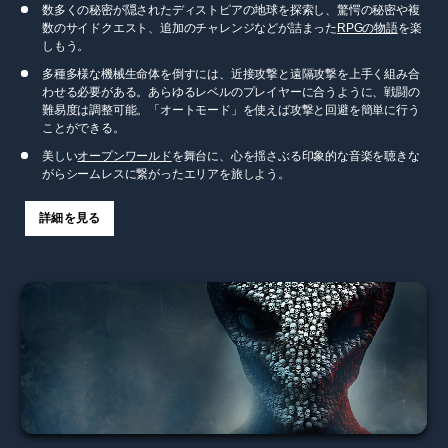
数多くの秘密が隠されたディストピアの地球を探索し、驚愕の秘密や複
数のサイドクエスト、追加のチャレンジなどが詰まった
RPGの物語
を楽
しもう。
多種多様な機械生命体を倒すには、近接攻撃と遠隔攻撃を上手く組み合
わせる必要がある。あらゆるレベルのプレイヤーに合うように、戦闘の
難易度は調整可能。「オートモード」を使えば攻撃と回避を簡単に行う
ことができる。
美しい
オープンワールド
を舞台に、心を揺さぶる印象的な音楽を聴きな
がらシームレスに繋がったエリアを旅しよう。
詳細を見る