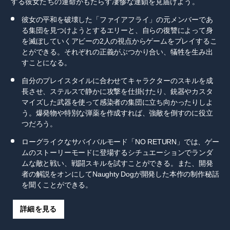
する彼女たちの運命がもたらす凄惨な連鎖を見届けよう。
彼女の平和を破壊した「ファイアフライ」の元メンバーであ
る集団を見つけようとするエリーと、自らの復讐によって身
を滅ぼしていくアビーの2人の視点からゲームをプレイするこ
とができる。それぞれの正義がぶつかり合い、犠牲を生み出
すことになる。
自分のプレイスタイルに合わせてキャラクターのスキルを成
長させ、ステルスで静かに攻撃を仕掛けたり、銃器やカスタ
マイズした武器を使って感染者の集団に立ち向かったりしよ
う。爆発物や特別な弾薬を作成すれば、強敵を倒すのに役立
つだろう。
ローグライクなサバイバルモード「NO RETURN」では、ゲー
ムのストーリーモードに登場するシチュエーションでランダ
ムな敵と戦い、戦闘スキルを試すことができる。また、開発
者の解説をオンにしてNaughty Dogが開発した本作の制作秘話
を聞くことができる。
詳細を見る