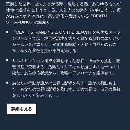
荒廃した世界、立ちふさがる敵、混迷する謎。あらゆるものが
使命の達成を阻もうとする。人と人との繋がりの向こうに、何
があるのか？ 本作は、高い評価を受けている『
DEATH
STRANDING
』の続編だ。
『DEATH STRANDING 2: ON THE BEACH』の広大な
オープ
ンワールド
では、地形や環境が大きく異なる無数のエリアが
シームレスに繋がり、変化する時間・天候・自然そのもの
が、様々な景色と挑戦を与え続ける。
サムのミッション達成を阻む様々な存在。正面から挑む、隠
密行動で突破する、危険なエリアはやり過ごすのも一つの手
段だ。あらゆる状況から、攻略のアプローチを選択せよ。
あなたの行動が誰かの世界に影響を与え、誰かの行動もま
た、あなたの世界に影響を及ぼす。この世界に、自分の足跡
をしっかりと刻みこもう。
詳細を見る