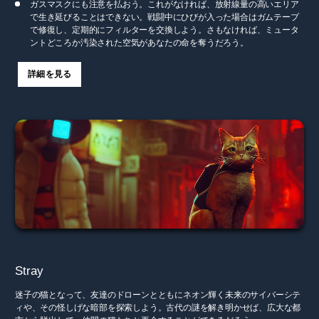
ガスマスクにも注意を払おう。これがなければ、放射線量の高いエリア
で生き延びることはできない。戦闘中にひびが入った場合はガムテープ
で修復し、定期的にフィルターを交換しよう。さもなければ、ミュータ
ントどころか汚染された空気があなたの命を奪うだろう。
詳細を見る
Stray
迷子の猫となって、友達のドローンとともにネオン輝く未来のサイバーシテ
ィや、その怪しげな暗部を探索しよう。古代の謎を解き明かせば、広大な都