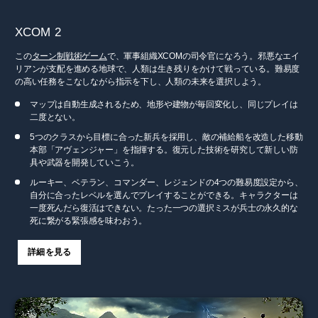
XCOM 2
この
ターン制戦術ゲーム
で、軍事組織XCOMの司令官になろう。邪悪なエイ
リアンが支配を進める地球で、人類は生き残りをかけて戦っている。難易度
の高い任務をこなしながら指示を下し、人類の未来を選択しよう。
マップは自動生成されるため、地形や建物が毎回変化し、同じプレイは
二度とない。
5つのクラスから目標に合った新兵を採用し、敵の補給船を改造した移動
本部「アヴェンジャー」を指揮する。復元した技術を研究して新しい防
具や武器を開発していこう。
ルーキー、ベテラン、コマンダー、レジェンドの4つの難易度設定から、
自分に合ったレベルを選んでプレイすることができる。キャラクターは
一度死んだら復活はできない。たった一つの選択ミスが兵士の永久的な
死に繋がる緊張感を味わおう。
詳細を見る