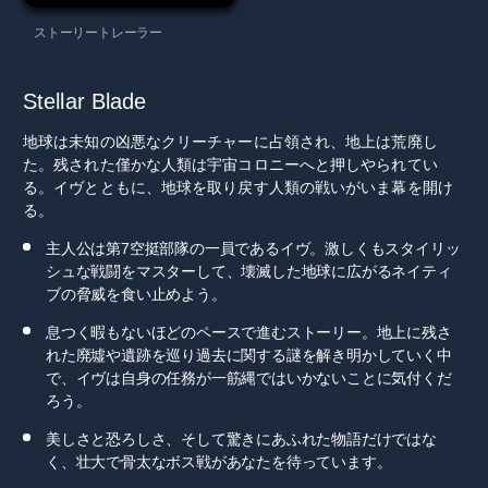
ストーリートレーラー
Stellar Blade
地球は未知の凶悪なクリーチャーに占領され、地上は荒廃し
た。残された僅かな人類は宇宙コロニーへと押しやられてい
る。イヴとともに、地球を取り戻す人類の戦いがいま幕を開け
る。
主人公は第7空挺部隊の一員であるイヴ。激しくもスタイリッ
シュな戦闘をマスターして、壊滅した地球に広がるネイティ
ブの脅威を食い止めよう。
息つく暇もないほどのペースで進むストーリー。地上に残さ
れた廃墟や遺跡を巡り過去に関する謎を解き明かしていく中
で、イヴは自身の任務が一筋縄ではいかないことに気付くだ
ろう。
美しさと恐ろしさ、そして驚きにあふれた物語だけではな
く、壮大で骨太なボス戦があなたを待っています。