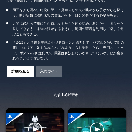
市から脱出して、仲間の猫たちと再会することができるだろう。
周囲をよく調べ、建物に登って見晴らしの良い眺めから手がかりを探そ
う。暗い街角に潜む未知の脅威からも、自分の身を守る必要がある。
人間に代わって町に住むロボットたちと仲を深め、助けたり、困らせた
りしてみよう。本物の猫がするように、周囲の環境を利用して楽しく遊
ぶこともできる。
「B-12」と名乗る空飛ぶ小型ドローンと協力して、パズルを解いて町の
新しいエリアに足を踏み入れてみよう。もし失敗したら、専用の「ミャ
ウ」ボタンを押せばいい。問題は解決しないかもしれないが、
心が癒さ
れる
ことは間違いない。
詳細を見る
入門ガイド
おすすめビデオ