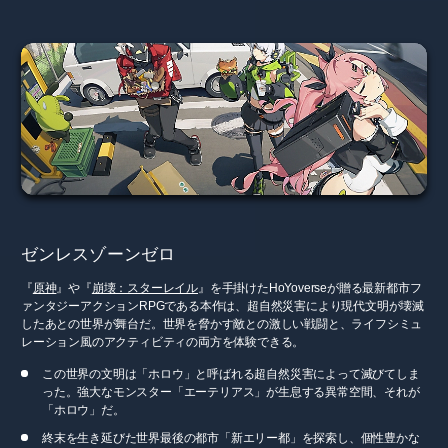
ゼンレスゾーンゼロ
『
原神
』や『
崩壊：スターレイル
』を手掛けたHoYoverseが贈る最新都市フ
ァンタジーアクションRPGである本作は、超自然災害により現代文明が壊滅
したあとの世界が舞台だ。世界を脅かす敵との激しい戦闘と、ライフシミュ
レーション風のアクティビティの両方を体験できる。
この世界の文明は「ホロウ」と呼ばれる超自然災害によって滅びてしま
った。強大なモンスター「エーテリアス」が生息する異常空間、それが
「ホロウ」だ。
終末を生き延びた世界最後の都市「新エリー都」を探索し、個性豊かな