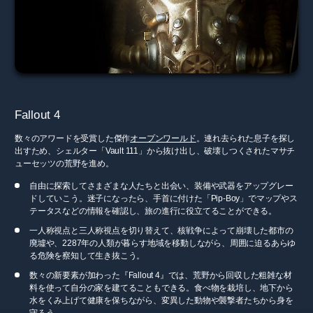
Fallout 4
数々のアワードを受賞した傑作
オープンワールド
。連れ去られた息子を探し
出すため、シェルター「Vault 111」から抜け出し、破壊しつくされたマサチ
ューセッツの荒野を進め。
自由に探索してさまざまな人たちと出会い、装備や武器をアップグレー
ドしていこう。迷子になったら、手首に付けた「Pip-Boy」でマップやス
テータスなどの情報を確認し、旅の進行に役立てることができる。
一人称視点と三人称視点を切り替えて、核戦争によって崩壊した都市の
廃墟や、2287年の人類が暮らす地域を移動しながら、周囲に迫るあらゆ
る危険を察知して生き抜こう。
数々の新要素が加わった『Fallout 4』では、荒野から回収した粗雑な材
料を使って自分の家を建てることもできる。食べ物を栽培し、地下から
水をくみ上げて健康を保ちながら、変異した動物や襲撃者たちから身を