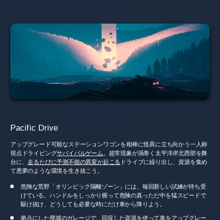
Pacific Drive
アップグレード可能なステーションワゴンを相棒に怪異に立ち向かう一人称
視点ドライビング
サバイバルゲーム
。超常現象が渦巻く太平洋岸北西部を舞
台に、
走るたびに予測不能の異変が起こる
ドライブに繰り出し、資源を集め
て悪夢のような環境を生き抜こう。
危険な荒野「オリンピック隔離ゾーン」には、毎回新しい試練が待ち受
けている。ハンドルをしっかり握って危険の真っただ中を猛スピードで
駆け抜け、どうしても必要な時にだけ車から降りよう。
拠点にした廃墟のガレージで、回収した資源を使って車をアップグレー