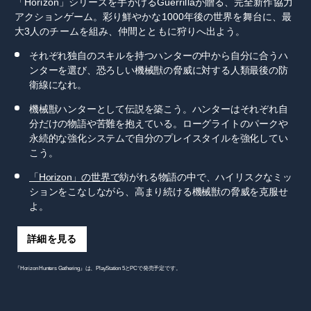
「Horizon」シリーズを手がけるGuerrillaが贈る、完全新作協力
アクションゲーム。彩り鮮やかな1000年後の世界を舞台に、最
大3人のチームを組み、仲間とともに狩りへ出よう。
それぞれ独自のスキルを持つハンターの中から自分に合うハ
ンターを選び、恐ろしい機械獣の脅威に対する人類最後の防
衛線になれ。
機械獣ハンターとして伝説を築こう。ハンターはそれぞれ自
分だけの物語や苦難を抱えている。ローグライトのパークや
永続的な強化システムで自分のプレイスタイルを強化してい
こう。
「Horizon」の世界で
紡がれる物語の中で、ハイリスクなミッ
ションをこなしながら、高まり続ける機械獣の脅威を克服せ
よ。
詳細を見る
『Horizon Hunters Gathering』は、PlayStation 5とPCで発売予定です。