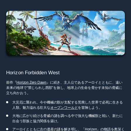
Horizon Forbidden West
前作『
Horizon Zero Dawn
』に続き、主人公であるアーロイとともに、遠い
未来の地球で”禁じられし西部”を旅し、地球上の生命を脅かす未知の脅威に
立ち向かおう。
大災厄に襲われ、今や機械の獣が支配する荒廃した世界で必死に生きる
人類。魅力溢れる壮大な
オープンワールド
を冒険しよう。
大地に広がり続ける脅威の謎を調べる中で強大な機械獣と戦い、新たに
出会う部族と協力関係を築け。
アーロイとともに古の遺産の謎を解き明し、「Horizen」の物語を奥深く