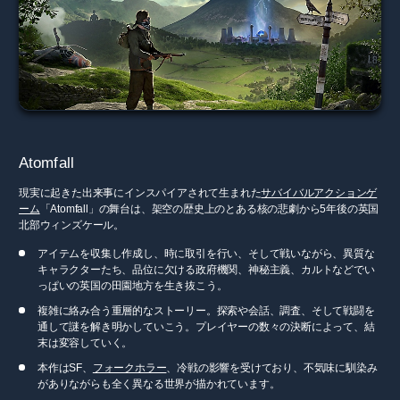
Atomfall
現実に起きた出来事にインスパイアされて生まれた
サバイバルアクションゲ
ーム
「Atomfall」の舞台は、架空の歴史上のとある核の悲劇から5年後の英国
北部ウィンズケール。
アイテムを収集し作成し、時に取引を行い、そして戦いながら、異質な
キャラクターたち、品位に欠ける政府機関、神秘主義、カルトなどでい
っぱいの英国の田園地方を生き抜こう。
複雑に絡み合う重層的なストーリー。探索や会話、調査、そして戦闘を
通して謎を解き明かしていこう。プレイヤーの数々の決断によって、結
末は変容していく。
本作はSF、
フォークホラー
、冷戦の影響を受けており、不気味に馴染み
がありながらも全く異なる世界が描かれています。