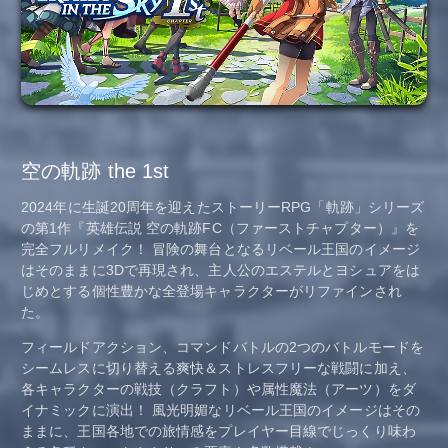
空の軌跡 the 1st
2024年に生誕20周年を迎えたストーリーRPG「軌跡」シリーズ
の第1作『英雄伝説 空の軌跡FC（ファーストチャプター）』を
完全フルリメイク！ 冒険の舞台となるリベール王国のイメージ
はそのままに3Dで再現され、主人公のエステルとヨシュアをは
じめとする個性豊かな全登場キャラクターがリファインされ
た。
フィールドアクション、コマンドバトルの2つのバトルモードを
シームレスに切り替える爽快＆ストレスフリーな戦闘に加え、
各キャラクターの戦技（クラフト）や属性魔法（アーツ）をダ
イナミックに演出！ 風光明媚なリベール王国のイメージはその
ままに、王国各地での旅情感をプレイヤー目線でじっくり味わ