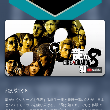
龍が如く8
龍が如くシリーズを代表する桐生一馬と春日一番の2人が、日本
とハワイでドラマを繰り広げる。『龍が如く８』でしか体験で