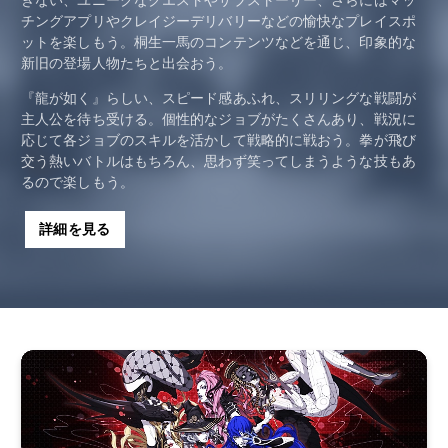
きない、ユニークなクエストやサブストーリー、さらにはマッ
チングアプリやクレイジーデリバリーなどの愉快なプレイスポ
ットを楽しもう。桐生一馬のコンテンツなどを通じ、印象的な
新旧の登場人物たちと出会おう。
『龍が如く』らしい、スピード感あふれ、スリリングな戦闘が
主人公を待ち受ける。個性的なジョブがたくさんあり、戦況に
応じて各ジョブのスキルを活かして戦略的に戦おう。拳が飛び
交う熱いバトルはもちろん、思わず笑ってしまうような技もあ
るので楽しもう。
詳細を見る