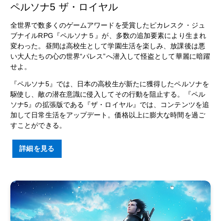
ペルソナ5 ザ・ロイヤル
全世界で数多くのゲームアワードを受賞したピカレスク・ジュ
ブナイルRPG『ペルソナ５』が、多数の追加要素により生まれ
変わった。昼間は高校生として学園生活を楽しみ、放課後は悪
い大人たちの心の世界“パレス”へ潜入して怪盗として華麗に暗躍
せよ。
『ペルソナ5』では、日本の高校生が新たに獲得したペルソナを
駆使し、敵の潜在意識に侵入してその行動を阻止する。『ペル
ソナ5』の拡張版である『ザ・ロイヤル』では、コンテンツを追
加して日常生活をアップデート。価格以上に膨大な時間を過ご
すことができる。
詳細を見る