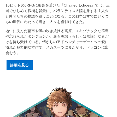
16ビットのJRPGに影響を受けた『Chained Echoes』では、三
国でひしめく戦禍を背景に、バランディス大陸を旅する主人公
と仲間たちの物語を追うことになる。この戦争はすでにいくつ
もの世代にわたって続き、人々を傷付けてきた。
地中に沈んだ都市や風の吹き抜ける高原、エキゾチックな群島
や忘れられたダンジョンが、最も勇敢（もしくは無謀）な者だ
けを待ち受けている。懐かしのアドベンチャーゲームへの愛に
溢れた魅力的な本作で、メカスーツにまたがり、ドラゴンに出
会おう。
詳細を見る