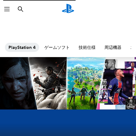
検
索
ゲームソフト
技術仕様
周辺機器
エ
PlayStation 4