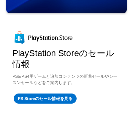
月
ェ
し
月
ェ
し
の
ッ
ょ
の
ッ
ょ
新
ク
う
新
ク
う
規
し
。
規
し
。
タ
ま
タ
ま
イ
し
イ
し
ト
ょ
ト
ょ
ル
う
ル
う
を
。
を
。
チ
チ
ェ
ェ
PlayStation Storeのセール
ッ
ッ
ク
ク
し
し
情報
ま
ま
し
し
ょ
ょ
PS5/PS4用ゲームと追加コンテンツの新着セールやシー
う
う
ズンセールなどをご案内します。
。
。
PS Storeのセール情報を見る