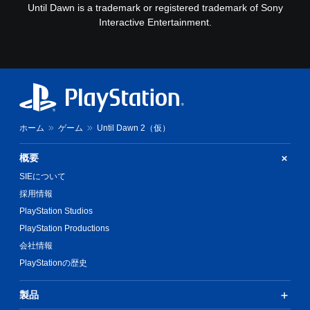
Until Dawn is a trademark or registered trademark of Sony
Interactive Entertainment.
ホーム
ゲーム
Until Dawn 2（仮）
概要
SIEについて
採用情報
PlayStation Studios
PlayStation Productions
会社情報
PlayStationの歴史
製品