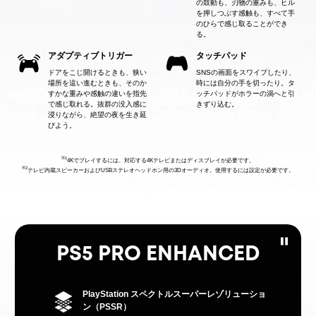
の鼓動も、刃物の重みも、ヒル
を押しつぶす感触も、すべて手
のひらで感じ取ることができ
る。
アダプティブトリガー
タッチパッド
ドアをこじ開けるときも、狭い
SNSの画面をスワイプしたり、
場所を這い進むときも、そのか
時には自分の手を切ったり。タ
すかな重みや感触の違いを指先
ッチパッドがホラーの渦へと引
で感じ取れる。抜群の没入感に
きずり込む。
浸りながら、絶望の夜を生き延
びよう。
※1
4Kでプレイするには、対応する4Kテレビまたはディスプレイが必要です。
※2
テレビ内蔵スピーカーおよびUSBステレオヘッドホン用の3Dオーディオ。使用するには設定が必要です。
PS5 PRO ENHANCED
PlayStation スペクトルスーパーレゾリューショ
ン（PSSR）