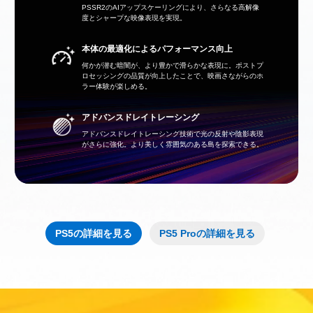
PSSR2のAIアップスケーリングにより、さらなる高解像
度とシャープな映像表現を実現。
本体の最適化によるパフォーマンス向上
何かが潜む暗闇が、より豊かで滑らかな表現に。ポストプ
ロセッシングの品質が向上したことで、映画さながらのホ
ラー体験が楽しめる。
アドバンスドレイトレーシング
アドバンスドレイトレーシング技術で光の反射や陰影表現
がさらに強化。より美しく雰囲気のある島を探索できる。
PS5の詳細を見る
PS5 Proの詳細を見る