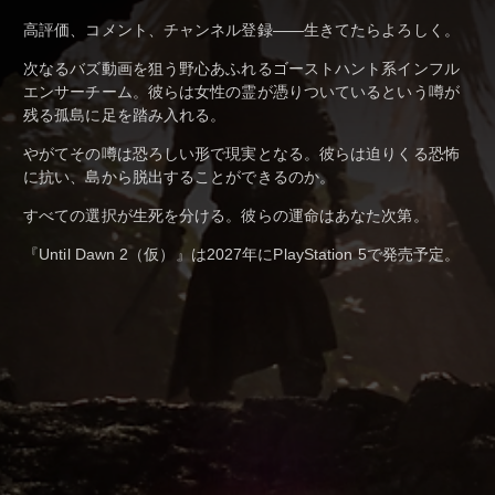
高評価、コメント、チャンネル登録――生きてたらよろしく。
次なるバズ動画を狙う野心あふれるゴーストハント系インフル
エンサーチーム。彼らは女性の霊が憑りついているという噂が
残る孤島に足を踏み入れる。
やがてその噂は恐ろしい形で現実となる。彼らは迫りくる恐怖
に抗い、島から脱出することができるのか。
すべての選択が生死を分ける。彼らの運命はあなた次第。
『Until Dawn 2（仮）』は2027年にPlayStation 5で発売予定。