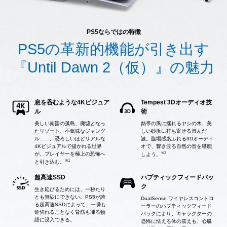
PS5ならではの特徴
PS5の革新的機能が引き出す
『Until Dawn 2（仮）』の魅力
息を呑むような4Kビジュア
Tempest 3Dオーディオ技
ル
術
美しい南国の孤島、廃墟となっ
熱帯の風に揺れるヤシの木、美
たリゾート、不気味なジャング
しい砂浜に打ち寄せる澄んだ
ル……。恐ろしいほどリアルな
波。臨場感あふれる3Dオーディ
4Kビジュアルで描かれる世界
オで、響き渡る自然の音を堪能
※2
が、プレイヤーを極上の恐怖へ
しよう。
※1
と引き込む。
超高速SSD
ハプティックフィードバッ
ク
生き延びるためには、一秒たり
とも無駄にできない。PS5が誇
DualSense ワイヤレスコントロ
る超高速SSDによって、一瞬も
ーラーのハプティックフィード
途切れることなく背筋も凍る物
バックにより、キャラクターの
語に没入できる。
恐怖に怯える体の震えも、心臓