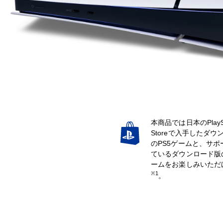
本商品では日本のPlaySt
Storeで入手したダウ
のPS5ゲームと、サポ
ているダウンロード版の
ームをお楽しみいただ
※1
。