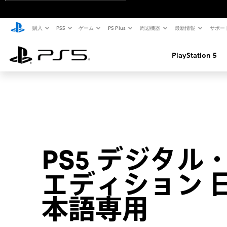
Silent Hill: Townfall
鬼武者 Way of the Sword
購入
PS5
ゲーム
PS Plus
周辺機器
最新情報
サポー
ONCE HUMAN（基本プレイ無料）スターターパック（予約購入バンドル）
METAL GEAR SOLID: MASTER COLLECTION 
PlayStation 5
テイルズ オブ エターニア リマスター PS4 & PS5
ファイナルファンタジー レゾナン
Until Dawn 2
4:LOOP™
PS5 デジタル
エディション 
本語専用