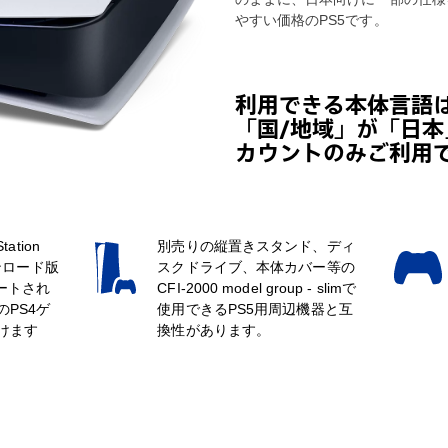
やすい価格のPS5です。
利用できる本体言語
「国/地域」が「日本」の
カウントのみご利用
ation
別売りの縦置きスタンド、ディ
ンロード版
スクドライブ、本体カバー等の
ートされ
CFI-2000 model group - slimで
PS4ゲ
使用できるPS5用周辺機器と互
けます
換性があります。