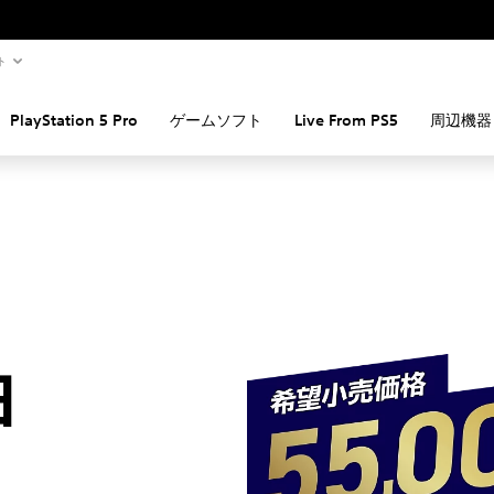
ACE COMBAT 8: WINGS OF THEVE
Stranger Than Heaven
ト
Vol.2
キャプテン翼２ WORLD FIGHTERS
真・三國無双２ with 猛将伝 Remastered
ゲームソフト
周辺機器
PlayStation 5 Pro
Live From PS5
ス
Phantom Blade Zero
Wandering Sword
Horizon Hunters Gathering
ゴッド・オブ・ウォー ラウフェイ
・
日