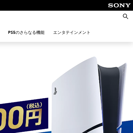
ペルソナ４ リバイバル
ドラゴンクエストモンスターズ４ 枯れ木の国のビアンカ・フローラ
検
索
KINGDOM HEARTS Collection [I～III]
Castlevania: Belmont's Curse
PS5のさらなる機能
エンタテインメント
アニモ
運命のトリガー
MARVEL Tōkon: Fighting Souls
Marvel’s Wolverine (English, Simplified Chinese, Traditional Chinese, Korean, Thai)