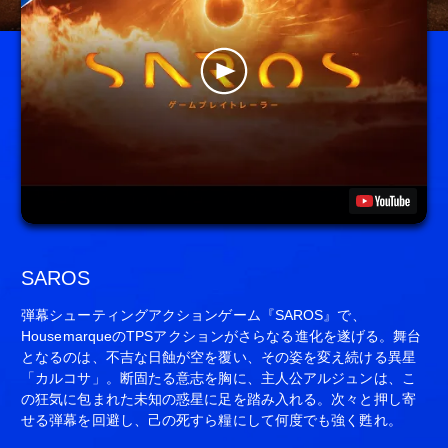
SAROS
弾幕シューティングアクションゲーム『SAROS』で、
HousemarqueのTPSアクションがさらなる進化を遂げる。舞台
となるのは、不吉な日蝕が空を覆い、その姿を変え続ける異星
「カルコサ」。断固たる意志を胸に、主人公アルジュンは、こ
の狂気に包まれた未知の惑星に足を踏み入れる。次々と押し寄
せる弾幕を回避し、己の死すら糧にして何度でも強く甦れ。