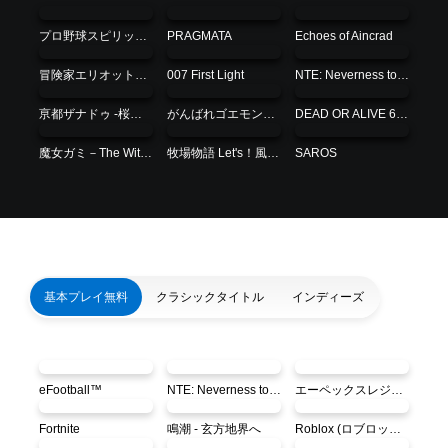
プロ野球スピリッツ2026
PRAGMATA
Echoes of Aincrad
冒険家エリオットの千年物語
007 First Light
NTE: Neverness to Everness
亰都ザナドゥ -桜花幻舞-
がんばれゴエモン大集合！
DEAD OR ALIVE 6 Last Round 基本無料版
魔女ガミ－The Witch of Luludidea－
牧場物語 Let's！風のグランドバザール
SAROS
基本プレイ無料
クラシックタイトル
インディーズ
eFootball™
NTE: Neverness to Everness
エーペックスレジェンズ‎ PS5
Fortnite
鳴潮 - 玄方地界へ
Roblox (ロブロックス)