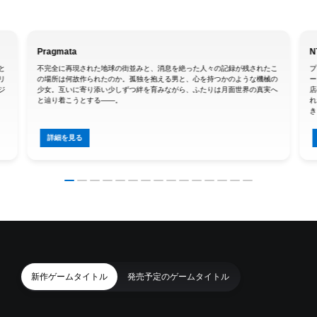
Pragmata
N
と
不完全に再現された地球の街並みと、消息を絶った人々の記録が残されたこ
プ
リ
の場所は何故作られたのか。孤独を抱える男と、心を持つかのような機械の
ー
ジ
少女。互いに寄り添い少しずつ絆を育みながら、ふたりは月面世界の真実へ
店
と辿り着こうとする――。
れ
き
詳細を見る
新作ゲームタイトル
発売予定のゲームタイトル