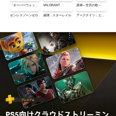
「オーバーウォッチ®」
VALORANT
原神～空月の歌～
ゼンレスゾーンゼロ
崩壊：スターレイル
アークナイツ：エンドフィールド
PS5向けクラウドストリーミン