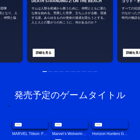
DEATH STRANDING 2: ON THE BEACH
ゴッド・オ
鋭部隊
サムは人類を絶滅から救うために、仲間とともに新た
すべての伝
一員となり、人
な旅を始める。荒廃した世界、立ちふさがる敵、混迷
のなかった
く、仲間と協
する謎。あらゆるものが使命の達成を阻もうとする。
時代の物語
人と人との繋がりの向こうに、何があるのか？
詳細を見る
詳細を見
発売予定のゲームタイトル
MARVEL Tōkon: Fighting Souls
Marvel’s Wolverine (English, Simplified Chinese, Traditional Chinese, Korean, Thai)
Horizon Hunters Gathering