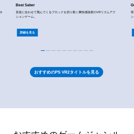
Beat Saber
G
白ネ
音楽に合わせて飛んでくるブロックを切り裂く爽快感抜群のVRリズムアク
実
ションゲーム。
シ
詳細を見る
おすすめのPS VR2タイトルを見る