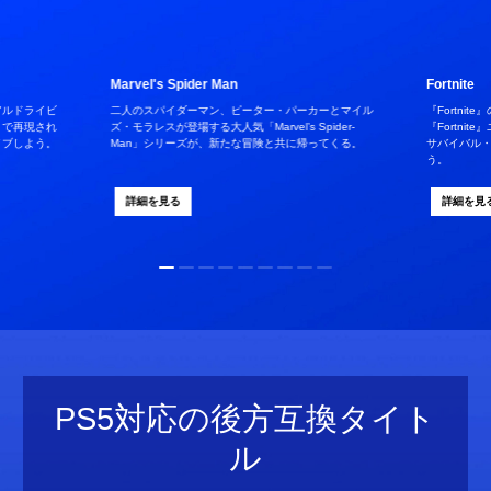
Marvel's Spider Man
Fortnite
アルドライビ
二人のスパイダーマン、ピーター・パーカーとマイル
『Fortnit
ィで再現され
ズ・モラレスが登場する大人気「Marvel’s Spider-
『Fortn
イブしよう。
Man」シリーズが、新たな冒険と共に帰ってくる。
サバイバル
う。
詳細を見る
詳細を見
PS5対応の後方互換タイト
ル