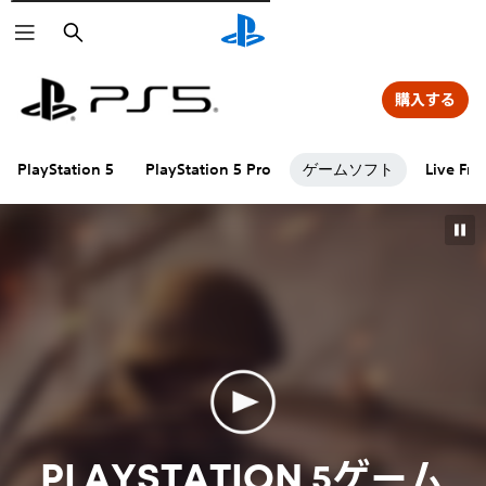
検
索
Silent Hill: Townfall
Mixtape
MOUSE：やとわれの探偵
鬼武者 Way of the Sword
サガ フロンティア リマスター
Darwin's Paradox!
ACE COMBAT 8: WINGS OF THEVE
逆転裁判456 王泥喜セレクション
がんばれゴエモン大集合！
Lumines Arise
Absolum（アブソラム）
ペルソナ４ リバイバル
ドラゴンクエストモンスターズ４ 枯れ木の国のビアンカ・フローラ
Mandragora：Whispers of the Witch Tree
那由多の軌跡：改
Stranger Than Heaven
真・女神転生Ⅲ NOCTURNE HD REMASTER
ミスタードリラー PS4 & PS5
購入する
Hollow Knight: Silksong
Hell is Us（ヘル・イズ・アス）
Sword of the Sea
グラディウス オリジン コレクション
BLUE REFLECTION Quartet: 少女たちのキセキ
シティーハンター
METAL GEAR SOLID: MASTER COLLECTION Vol.2
鬼武者2
キャプテン翼２ WORLD FIGHTERS
Shadow Labyrinth (シャドウラビリンス)
Against the Storm アゲインスト・ザ・ストーム
REMATCH
ゲームソフト
PlayStation 5
PlayStation 5 Pro
Live Fr
真・三國無双２ with 猛将伝 Remastered
トゥームレイダー I-III リマスター
みんな大好き塊魂アンコール＋ 王様プチメモリー PS4＆PS5
KINGDOM HEARTS Collection [I～III]
Castlevania: Belmont's Curse
Wipeout Omega Collection™ Value Selection
テイルズ オブ エターニア リマスター PS4 & PS5
ファイナルファンタジー レゾナンス
Phantom Blade Zero
もっと見る
Wandering Sword
アニモ
運命のトリガー
Until Dawn 2
4:LOOP™
Horizon Hunters Gathering
ゴッド・オブ・ウォー ラウフェイ
MARVEL Tōkon: Fighting Souls
Marvel’s Wolverine (English, Simplified Chinese, Traditional Chinese, Korean, Thai)
PLAYSTATION 5ゲーム