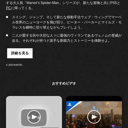
する大人気「Marvel’s Spider-Man」シリーズが、新たな冒険と共にPS5と
PC
に帰ってくる。
スイング、ジャンプ、そして新たな移動手法ウェブ・ウィングでマーベ
ル世界のニューヨークを飛び回り、ピーター・パーカーとマイルズ・モ
ラレスを瞬時に切り替えながらプレイしよう。
二人が愛する街や大切な人々に最強のヴィランであるヴェノムの脅威が
迫る。それぞれが持つド派手な新能力とストーリーを体験せよ。
詳細を見る
© 2023 MARVEL
おすすめビデオ