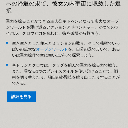
への帰還の果て、彼女の内宇宙に収斂した選
択
重力を操ることができる主人公キトゥンとなって広大なオープ
ンワールドを駆け巡るアクションアドベンチャー。かつてのラ
イバル、クロウと力を合わせ、街を破壊から救おう。
生き生きとした住人とミッションの数々、そして秘密でいっ
ぱいの広大な
オープンワールド
を、自分の足で歩いて、ある
いは重力操作で空に舞い上がって探索しよう。
キトゥンとクロウは、タッグを組んで重力を操る力で戦う。
また、異なる3つのプレイスタイルを使い分けることで、戦
術を切り替えたり、独自の必殺技を繰り出したりすることが
できる。
詳細を見る