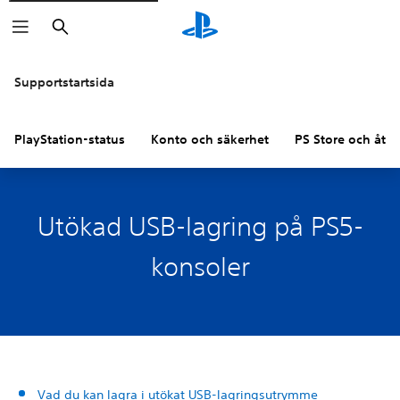
Sök
Supportstartsida
PlayStation-status
Konto och säkerhet
PS Store och åter
Utökad USB-lagring på PS5-
konsoler
Vad du kan lagra i utökat USB-lagringsutrymme