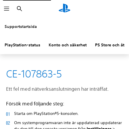
Sök
Supportstartsida
PlayStation-status
Konto och säkerhet
PS Store och åter
CE-107863-5
Ett fel med nätverksanslutningen har inträffat.
Försök med följande steg:
Starta om PlayStation®5-konsolen.
Om systemprogramvaran inte är uppdaterad uppdaterar
du den till den senaste versionen från
Inställningar
>