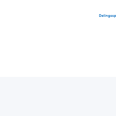
Delingssp