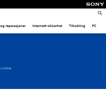
Søk
og reparasjoner
Internett-sikkerhet
Tilkobling
PC
l online