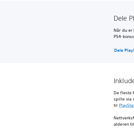
Dele P
Når du er
PS4-konso
Dele Play
Inklude
De fleste 
spille via
til
PlaySta
Nettverksf
alderen ti