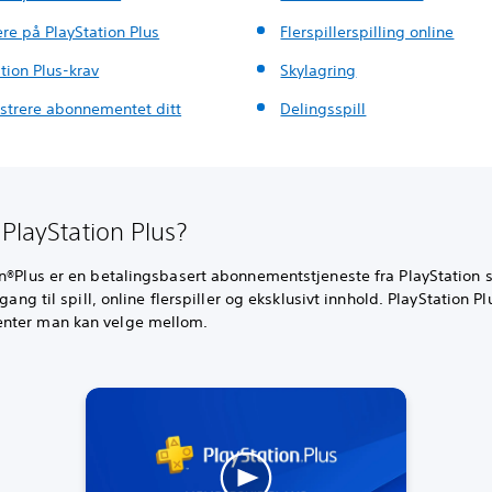
re på PlayStation Plus
Flerspillerspilling online
tion Plus-krav
Skylagring
strere abonnementet ditt
Delingsspill
 PlayStation Plus?
on®Plus er en betalingsbasert abonnementstjeneste fra PlayStation 
lgang til spill, online flerspiller og eksklusivt innhold. PlayStation Pl
nter man kan velge mellom.