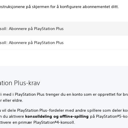
instruksjonene på skjermen for å konfigurere abonnementet ditt.
soll: Abonnere på PlayStation Plus
soll: Abonnere på PlayStation Plus
ation Plus-krav
li med i PlayStation Plus trenger du en konto som er opprettet for b
år eller eldre.
 vil dele PlayStation Plus-fordeler med andre spillere som deler ko
an du aktivere
konsolldeling og offline-spilling
på PlayStation®5-ko
ktivere en primær PlayStation®4-konsoll.