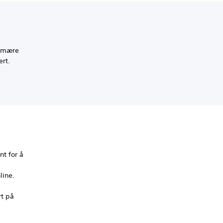
rimære
ert.
nt for å
line.
rt på