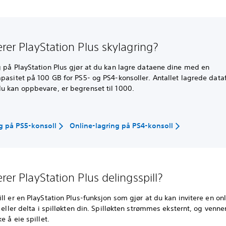
erer PlayStation Plus skylagring?
g på PlayStation Plus gjør at du kan lagre dataene dine med en
pasitet på 100 GB for PS5- og PS4-konsoller. Antallet lagrede datafi
u kan oppbevare, er begrenset til 1000.
g på PS5-konsoll
Online-lagring på PS4-konsoll
rer PlayStation Plus delingsspill?
ll er en PlayStation Plus-funksjon som gjør at du kan invitere en on
å eller delta i spilløkten din. Spilløkten strømmes eksternt, og venne
e å eie spillet.