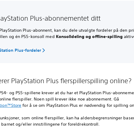
layStation Plus-abonnementet ditt
 PlayStation Plus-abonnent, kan du dele utvalgte fordeler på den p
llen og én PS5-konsoll med
Konsolldeling og offline-spilling
aktiv
Station Plus-fordeler
rer PlayStation Plus flerspillerspilling online?
PS4- og PS5-spillene krever at du har et PlayStation Plus-abonneme
 online flerspiller. Noen spill krever ikke noe abonnement. Gå
tion™Store
for å se om PlayStation Plus er nødvendig for spilling on
unksjoner, som online flerspiller, kan ha aldersbegrensninger base
l barnet og/eller innstillingene for foreldrekontroll.