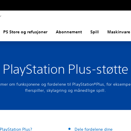
PS Store og refusjoner
Abonnement
Spill
Maskinvare 
PlayStation Plus-støtte
 mer om funksjonene og fordelene til PlayStation®Plus, for eksempe
flerspiller, skylagring og månedlige spill.
PlayStation Plus?
Dele fordelene dine