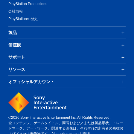
PlayStation Productions
会社情報
PlayStationの歴史
製品
価値観
サポート
リソース
オフィシャルアカウント
©2026 Sony Interactive Entertainment Inc. All Rights Reserved.
全コンテンツ、ゲームタイトル、商号および／または製品形状、トレー
ドマーク、アートワーク、関連する画像は、それぞれの所有者の商標お
よび／または著作物です。All rights reserved.
詳細