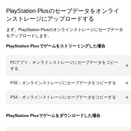
PlayStation Plusのセーブデータをオンライ
ンストレージにアップロードする
まず、PlayStation Plusのオンラインストレージにセーブデータ
をアップロードします。
PlayStation Plusでゲームをストリーミングした場合
PCアプリ：オンラインストレージにセーブデータをコピー
する
PS5：オンラインストレージにセーブデータをコピーする
PS4：オンラインストレージにセーブデータをコピーする
PlayStation Plusでゲームをダウンロードした場合