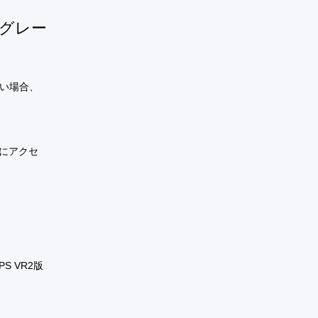
プグレー
たい場合、
にアクセ
S VR2版