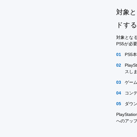
対象と
ドす
対象となる
PS5が必
PS
Play
スし
ゲー
コン
ダウン
PlaySt
へのアッ