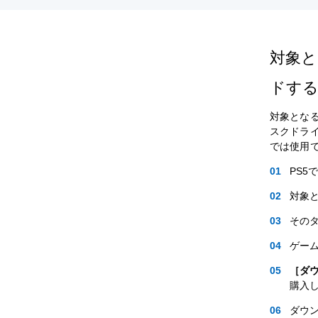
対象と
ドす
対象となる
スクドライ
では使用
PS
対象
その
ゲー
［ダ
購入
ダウン