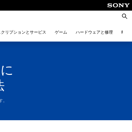
検
索
スクリプションとサービス
ゲーム
ハードウェアと修理
PlayS
版に
法
ます。