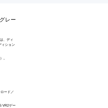
プグレー
には、ディ
ディション
す）。
ンロード／
VR2ゲー