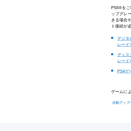
PS5®を
ップグレ
きる場合
ト接続が
デジタ
レード
ディス
レード
PS4
ゲームに
自動アップ