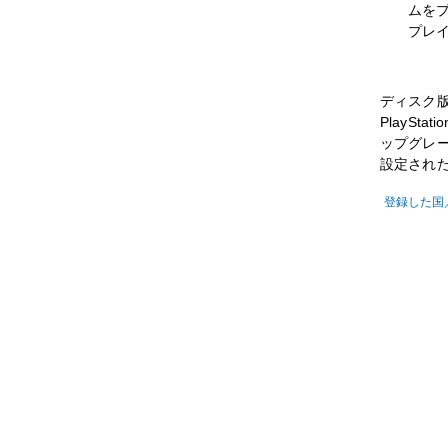
ムを
プレ
ディスク版
PlayS
ップグレ
設定され
登録した国