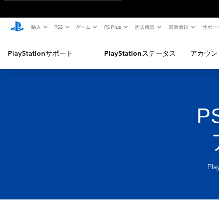
購入
PS5
ゲーム
PS Plus
周辺機器
最新情報
サポー
PlayStationサポート
PlayStationステータス
アカウン
P
Pl