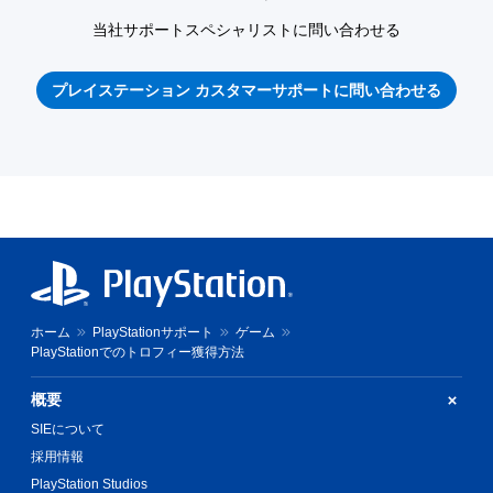
当社サポートスペシャリストに問い合わせる
プレイステーション カスタマーサポートに問い合わせる
ホーム
PlayStationサポート
ゲーム
PlayStationでのトロフィー獲得方法
概要
SIEについて
採用情報
PlayStation Studios