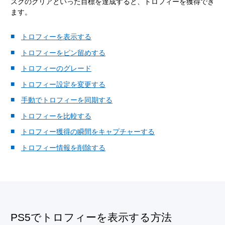
スクのクリアといった目標を達成すると、トロフィーを獲得でき
ます。
トロフィーを表示する
トロフィーをピン留めする
トロフィーのグレード
トロフィー設定を変更する
手動でトロフィーを同期する
トロフィーを比較する
トロフィー獲得の瞬間をキャプチャーする
トロフィー情報を削除する
PS5でトロフィーを表示する方法