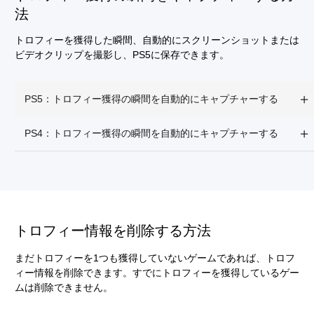
法
トロフィーを獲得した瞬間、自動的にスクリーンショットまたは
ビデオクリップを撮影し、PS5に保存できます。
PS5：トロフィー獲得の瞬間を自動的にキャプチャーする
PS4：トロフィー獲得の瞬間を自動的にキャプチャーする
トロフィー情報を削除する方法
まだトロフィーを1つも獲得していないゲームであれば、トロフ
ィー情報を削除できます。すでにトロフィーを獲得しているゲー
ムは削除できません。