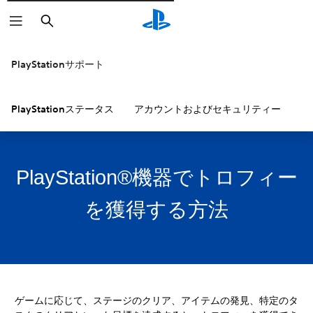
検
索
PlayStationサポート
PlayStationステータス
アカウントおよびセキュリティー
P
PlayStation®機器でトロフィー
を獲得する方法
ゲームに応じて、ステージのクリア、アイテムの発見、特定のタ