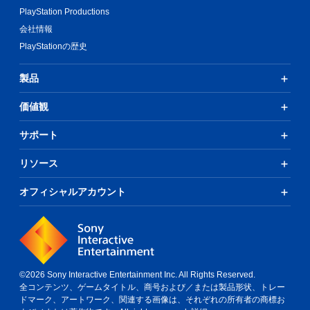
PlayStation Productions
会社情報
PlayStationの歴史
製品
価値観
サポート
リソース
オフィシャルアカウント
©2026 Sony Interactive Entertainment Inc. All Rights Reserved.
全コンテンツ、ゲームタイトル、商号および／または製品形状、トレー
ドマーク、アートワーク、関連する画像は、それぞれの所有者の商標お