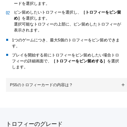
ードを選択します。
ピン留めしたいトロフィーを選択し、
［トロフィーをピン留
め］
を選択します。
選択可能なトロフィーの上部に、ピン留めしたトロフィーが
表示されます。
1つのゲームにつき、最大5個のトロフィーをピン留めできま
す。
プレイを開始する前にトロフィーをピン留めしたい場合トロ
フィーの詳細画面で、
［トロフィーをピン留めする］
を選択
します。
PS5のトロフィーカードの内容は？
トロフィーのグレード