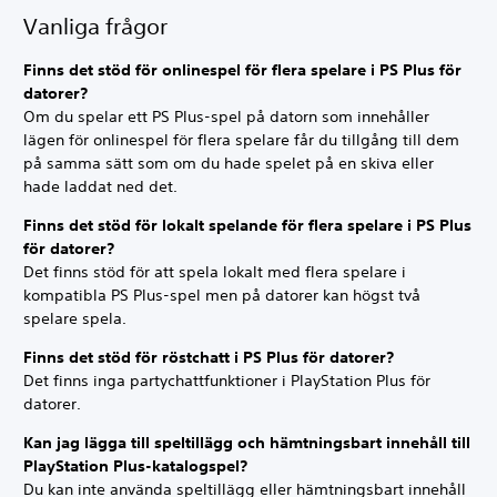
Vanliga frågor
Finns det stöd för onlinespel för flera spelare i PS Plus för
datorer?
Om du spelar ett PS Plus-spel på datorn som innehåller
lägen för onlinespel för flera spelare får du tillgång till dem
på samma sätt som om du hade spelet på en skiva eller
hade laddat ned det.
Finns det stöd för lokalt spelande för flera spelare i PS Plus
för datorer?
Det finns stöd för att spela lokalt med flera spelare i
kompatibla PS Plus-spel men på datorer kan högst två
spelare spela.
Finns det stöd för röstchatt i PS Plus för datorer?
Det finns inga partychattfunktioner i PlayStation Plus för
datorer.
Kan jag lägga till speltillägg och hämtningsbart innehåll till
PlayStation Plus-katalogspel?
Du kan inte använda speltillägg eller hämtningsbart innehåll