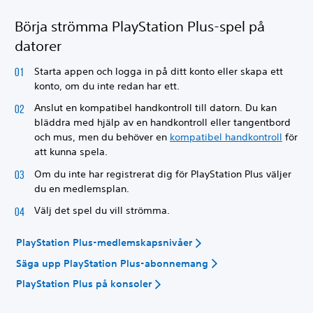
Börja strömma PlayStation Plus-spel på
datorer
Starta appen och logga in på ditt konto eller skapa ett
konto, om du inte redan har ett.
Anslut en kompatibel handkontroll till datorn. Du kan
bläddra med hjälp av en handkontroll eller tangentbord
och mus, men du behöver en
kompatibel handkontroll
för
att kunna spela.
Om du inte har registrerat dig för PlayStation Plus väljer
du en medlemsplan.
Välj det spel du vill strömma.
PlayStation Plus-medlemskapsnivåer
Säga upp PlayStation Plus-abonnemang
PlayStation Plus på konsoler