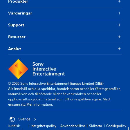
Produkter
Värderingar
Support
Resurser
Anslut
© 2026 Sony Interactive Entertainment Europe Limited (SIEE)
Allt innehåll och alla speltitlar, handelsnamn och/eller företagsprofiler,
varumärken och tillhörande bilder är varumärken och/eller
upphovsrättsskyddat material som tillhör respektive ägare. Med
ensamrätt.
Mer information.
Sverige
Juridisk
Integritetspolicy
Användarvillkor
Sidkarta
Cookiepolicy