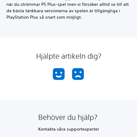
när du strömmar PS Plus-spel men vi försöker alltid se till att
de bästa tänkbara versionerna av spelen är tillgängliga i
PlayStation Plus så snart som möjligt.
Hjälpte artikeln dig?
Behöver du hjälp?
Kontakta våra supportexperter