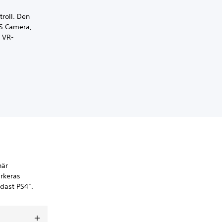
roll. Den
PS Camera,
 VR-
här
rkeras
dast PS4”.