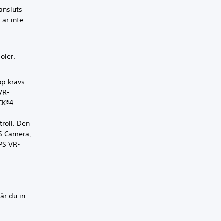
ansluts
 är inte
oler.
p krävs.
 VR-
CK®4-
roll. Den
PS Camera,
PS VR-
år du in