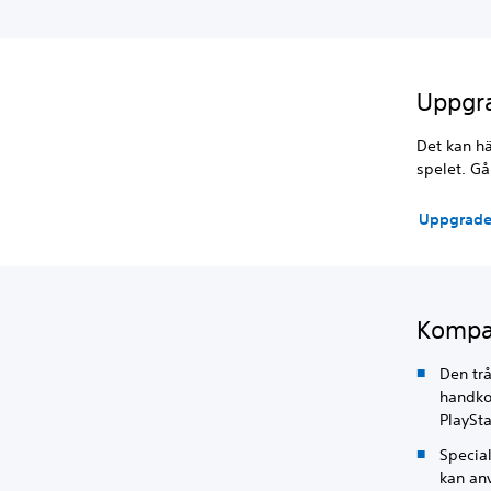
Uppgra
Det kan hä
spelet. Gå
Uppgrader
Kompat
Den tr
handkon
PlaySt
Special
kan an