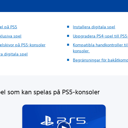
el på PS5
Installera digitala spel
klusiva spel
Uppgradera PS4-spel till PS5
elskivor på PS5-konsoler
Kompatibla handkontroller til
konsoler
a digitala spel
Begränsningar för bakåtkompa
el som kan spelas på PS5-konsoler