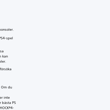
-konsoler.
PS4-spel
ssa
m kan
ler.
 försöka
l. Om du
r inte
ör bästa PS
SHOCK®4-