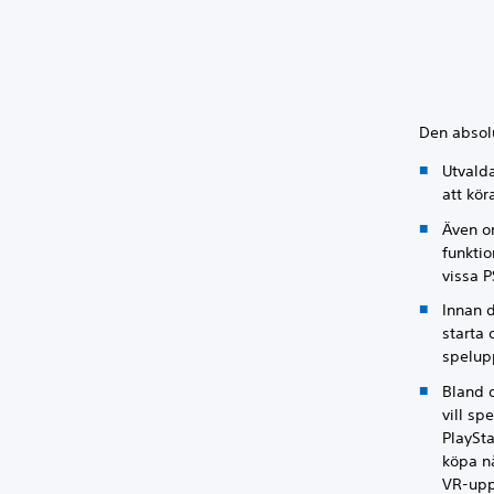
Den absolu
Utvald
att kö
Även o
funkti
vissa P
Innan d
starta
spelup
Bland 
vill s
PlaySt
köpa n
VR-upp