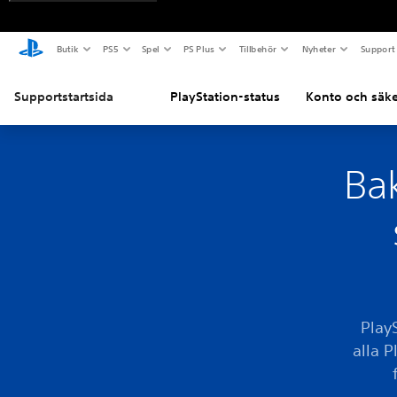
Butik
PS5
Spel
PS Plus
Tillbehör
Nyheter
Support
Supportstartsida
PlayStation-status
Konto och säke
Bak
Play
alla 