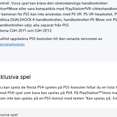
troll. Vissa spel kan kräva den rörelsekänsliga handkontrollen
ation®Move eller vara kompatibla med PlayStation®VR-sikteshandkont
-kameran för PS5 kan inte användas med PS VR. PS VR-headsetet, 
ådlösa DUALSHOCK 4-handkontrollen, handkontrollen PS Move och PS
andkontrollen säljs alla separat från PS5.
lerna CUH-ZEY1 och CUH-ZEY2
alltid uppdatera PS5-konsolen till den senaste versionen av
programvaran
.
klusiva spel
 kan spela de flesta PS4-spelen på PS5-konsoler hittar du en lista 
med PS4-spel som bara kan spelas på PS4. På PlayStation™Store ma
som inte kan spelas på en PS5-konsol med texten ”Kan spelas på: En
lusiva spel