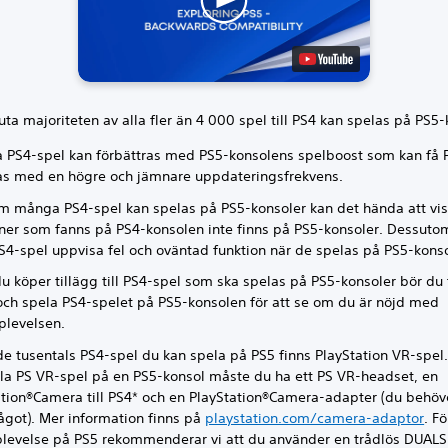
ta majoriteten av alla fler än 4 000 spel till PS4 kan spelas på PS5
a PS4-spel kan förbättras med PS5-konsolens spelboost som kan få 
ras med en högre och jämnare uppdateringsfrekvens.
m många PS4-spel kan spelas på PS5-konsoler kan det hända att vi
oner som fanns på PS4-konsolen inte finns på PS5-konsoler. Dessuto
S4-spel uppvisa fel och oväntad funktion när de spelas på PS5-konso
u köper tillägg till PS4-spel som ska spelas på PS5-konsoler bör du
 och spela PS4-spelet på PS5-konsolen för att se om du är nöjd med
plevelsen.
de tusentals PS4-spel du kan spela på PS5 finns PlayStation VR-spe
pela PS VR-spel på en PS5-konsol måste du ha ett PS VR-headset, en
ation®Camera till PS4* och en PlayStation®Camera-adapter (du behöve
ågot). Mer information finns på
playstation.com/camera-adaptor
. F
levelse på PS5 rekommenderar vi att du använder en trådlös DUAL