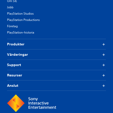
Om SIE
Jobb
PlayStation Studios
PlayStation Productions
Företag
PlayStation-historia
Produkter
Värderingar
Support
Resurser
Anslut