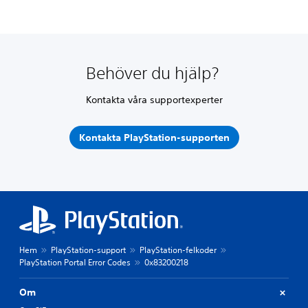
Behöver du hjälp?
Kontakta våra supportexperter
Kontakta PlayStation-supporten
Hem
PlayStation-support
PlayStation-felkoder
PlayStation Portal Error Codes
0x83200218
Om