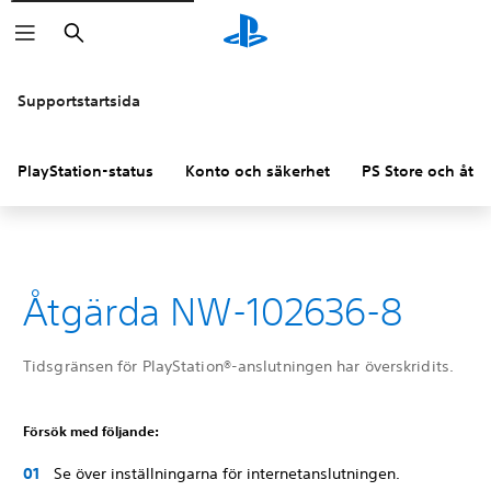
Sök
Supportstartsida
PlayStation-status
Konto och säkerhet
PS Store och åter
Åtgärda NW-102636-8
Tidsgränsen för PlayStation®-anslutningen har överskridits.
Försök med följande:
Se över inställningarna för internetanslutningen.