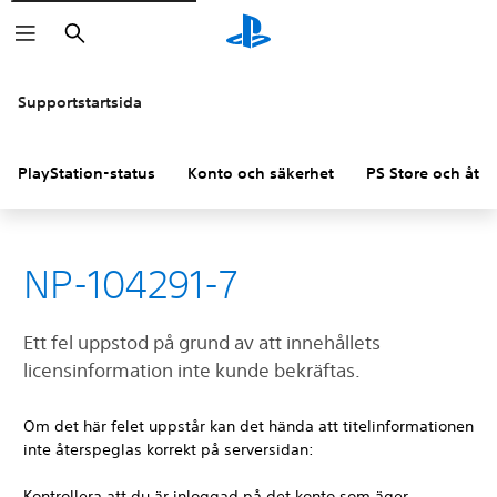
Sök
Supportstartsida
PlayStation-status
Konto och säkerhet
PS Store och åter
NP-104291-7
Ett fel uppstod på grund av att innehållets
licensinformation inte kunde bekräftas.
Om det här felet uppstår kan det hända att titelinformationen
inte återspeglas korrekt på serversidan:
Kontrollera att du är inloggad på det konto som äger