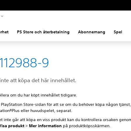
rhet
PS Store och återbetalning
Abonnemang
Spel
112988-9
inte att köpa det här innehållet.
llera om du har köpt innehållet tidigare.
l PlayStation Store-sidan för att se om du behöver köpa någon tjänst
ation®Plus eller huvudspelet, separat.
t inte går att köpa en viss produkt kan du kontrollera orsaken geno
Visa produkt
>
Mer information
på produktköpsskärmen.