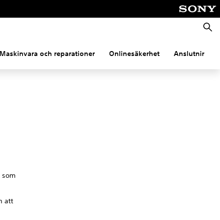
Sök
Maskinvara och reparationer
Onlinesäkerhet
Anslutning
, som
m att