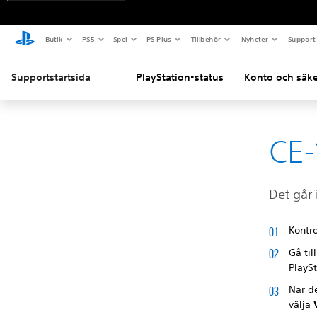
Butik
PS5
Spel
PS Plus
Tillbehör
Nyheter
Support
Supportstartsida
PlayStation-status
Konto och säke
CE-
Det går 
Kontro
Gå til
PlaySt
När de
välja