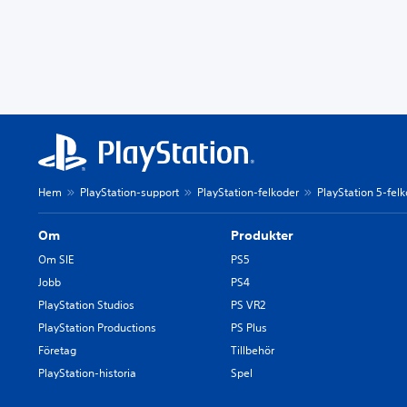
Hem
PlayStation-support
PlayStation-felkoder
PlayStation 5-fel
Om
Produkter
Om SIE
PS5
Jobb
PS4
PlayStation Studios
PS VR2
PlayStation Productions
PS Plus
Företag
Tillbehör
PlayStation-historia
Spel