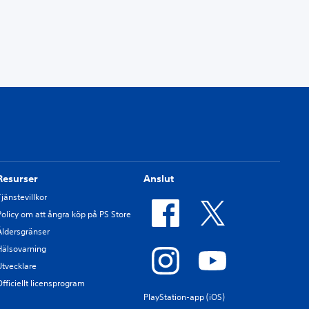
Resurser
Anslut
Tjänstevillkor
Policy om att ångra köp på PS Store
Åldersgränser
Hälsovarning
Utvecklare
Officiellt licensprogram
PlayStation-app (iOS)