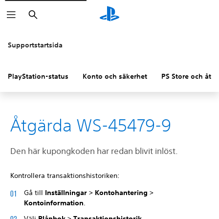
Sök
Supportstartsida
PlayStation-status
Konto och säkerhet
PS Store och åter
Åtgärda WS-45479-9
Den här kupongkoden har redan blivit inlöst.
Kontrollera transaktionshistoriken:
Gå till
Inställningar > Kontohantering >
Kontoinformation
.
Välj
Plånbok > Transaktionshistorik
.