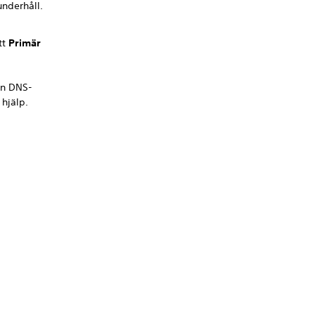
nderhåll.
tt
Primär
gon DNS-
 hjälp.