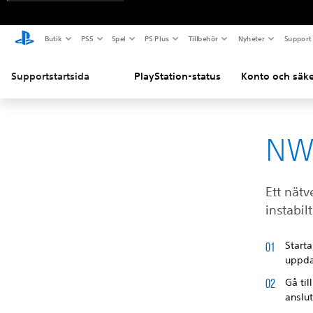
Butik
PS5
Spel
PS Plus
Tillbehör
Nyheter
Support
Supportstartsida
PlayStation-status
Konto och säke
NW
Ett nätv
instabilt
Start
uppda
Gå til
anslu