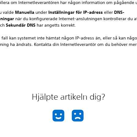
ollera om Internetleverantören har någon information om pågående u
u valde
Manuella
under
Inställningar för IP-adress
eller
DNS-
lningar
när du konfigurerade Internet-anslutningen kontrollerar du a
och
Sekundär DNS
har angetts korrekt.
a fall kan systemet inte hämtat någon IP-adress än, eller så kan nå
lning ha ändrats. Kontakta din Internetleverantör om du behöver mer
Hjälpte artikeln dig?