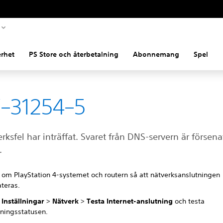
rhet
PS Store och återbetalning
Abonnemang
Spel
–31254–5
erksfel har inträffat. Svaret från DNS-servern är försenat
.
a om PlayStation 4-systemet och routern så att nätverksanslutningen
teras.
l
Inställningar
>
Nätverk
>
Testa Internet-anslutning
och testa
tningsstatusen.