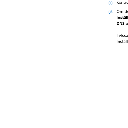
Kontr
Om d
instäl
DNS
I viss
instäl