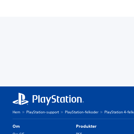
Hem
PlayStation-support
PlayStation-felkoder
PlayStation 4-fel
Om
Produkter