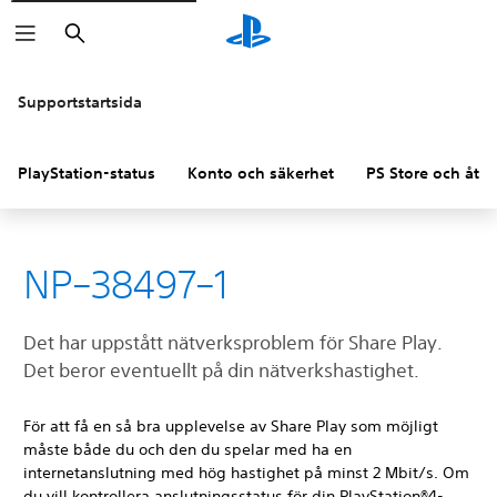
Sök
Supportstartsida
PlayStation-status
Konto och säkerhet
PS Store och åter
NP–38497–1
Det har uppstått nätverksproblem för Share Play.
Det beror eventuellt på din nätverkshastighet.
För att få en så bra upplevelse av Share Play som möjligt
måste både du och den du spelar med ha en
internetanslutning med hög hastighet på minst 2 Mbit/s. Om
du vill kontrollera anslutningsstatus för din PlayStation®4-