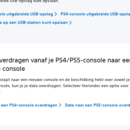
reide USB-opslag kunt opslaan.
ole uitgebreide USB-opslag
PS4-console uitgebreide USB-opsl
je op een USB-station kunt opslaan
verdragen vanaf je PS4/PS5-console naar ee
 console
rstapt naar een nieuwe console en de beschikking hebt over zowel je
sole, kun je je data overdragen. Selecteer hieronder een optie voor
.
r een PS4-console overdragen
Data naar een PS5-console over