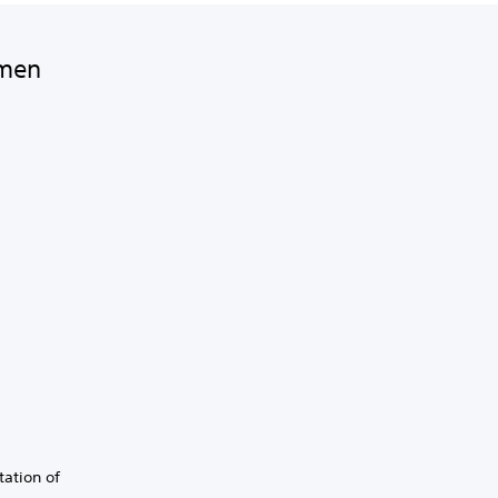
amen
ation of