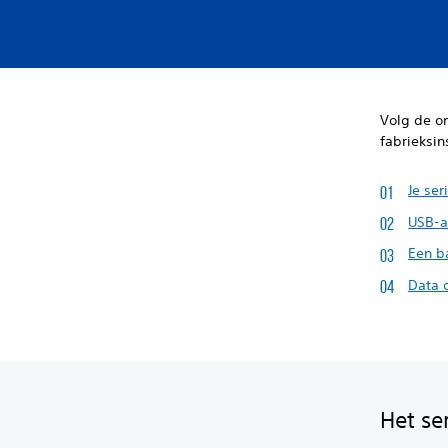
Volg de on
fabrieksin
Je se
USB-a
Een b
Data 
Het se