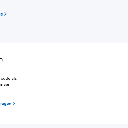
ag
n
 oude als
 meer
dragen