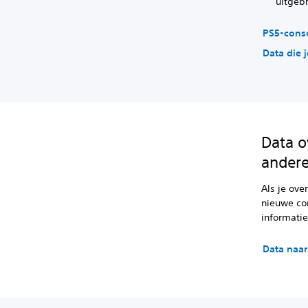
uitgeb
PS5-cons
Data die 
Data o
andere
Als je ove
nieuwe con
informatie
Data naa