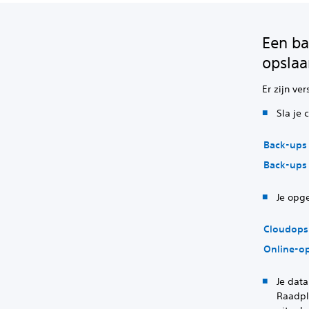
Een ba
opsla
Er zijn ve
Sla je
Back-ups 
Back-ups 
Je opg
Cloudopsl
Online-op
Je dat
Raadpl