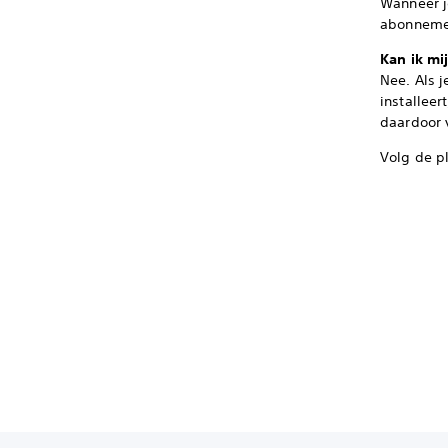
Wanneer j
abonnemen
Kan ik mi
Nee. Als 
installee
daardoor 
Volg de pl