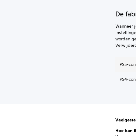
De fab
Wanneer je
instelling
worden gem
Verwijder
PS5-con
PS4-cons
Veelgeste
Hoe kan i