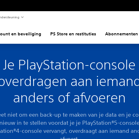
ndersteuning
ount en beveiliging
PS Store en restituties
Abonnementen
Je PlayStation-console
overdragen aan ieman
anders of afvoeren
et niet om een back-up te maken van je data en je c
nieuw in te stellen voordat je je PlayStation®5-console
tation®4-console vervangt, overdraagt aan iemand and
afvoert.