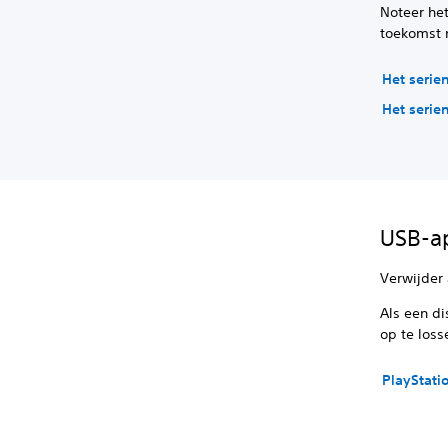
Noteer het
toekomst n
Het seri
Het seri
USB-ap
Verwijder 
Als een di
op te loss
PlayStati