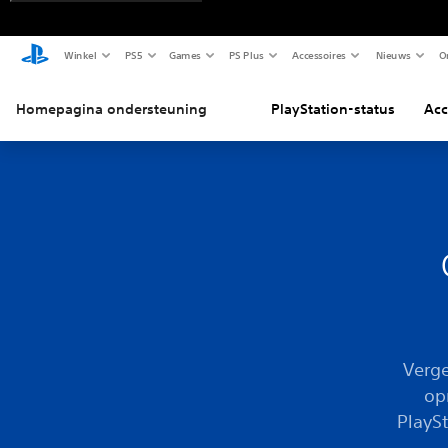
Winkel
PS5
Games
PS Plus
Accessoires
Nieuws
O
Homepagina ondersteuning
PlayStation-status
Acc
Verge
op
PlayS