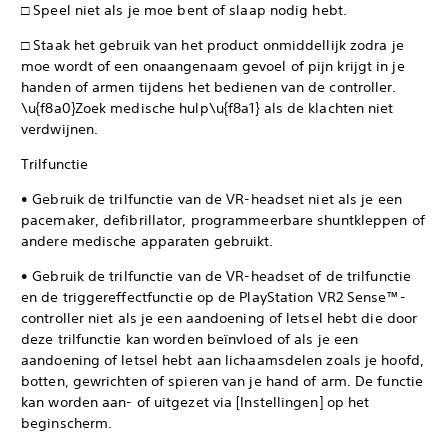
□ Speel niet als je moe bent of slaap nodig hebt.
□ Staak het gebruik van het product onmiddellijk zodra je
moe wordt of een onaangenaam gevoel of pijn krijgt in je
handen of armen tijdens het bedienen van de controller.
\u{f8a0}Zoek medische hulp\u{f8a1} als de klachten niet
verdwijnen.
Trilfunctie
• Gebruik de trilfunctie van de VR-headset niet als je een
pacemaker, defibrillator, programmeerbare shuntkleppen of
andere medische apparaten gebruikt.
• Gebruik de trilfunctie van de VR-headset of de trilfunctie
en de triggereffectfunctie op de PlayStation VR2 Sense™-
controller niet als je een aandoening of letsel hebt die door
deze trilfunctie kan worden beïnvloed of als je een
aandoening of letsel hebt aan lichaamsdelen zoals je hoofd,
botten, gewrichten of spieren van je hand of arm. De functie
kan worden aan- of uitgezet via [Instellingen] op het
beginscherm.