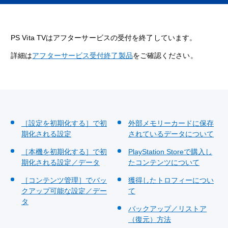
PS Vita TVはアフターサービスの受付を終了しています。
詳細は
アフターサービス受付終了製品
をご確認ください。
［設定を初期化する］で初
外部メモリーカードに保存
期化される設定
されているデータについて
［本機を初期化する］で初
PlayStation Storeで購入し
期化される設定／データ
たコンテンツについて
［コンテンツ管理］でバッ
獲得したトロフィーについ
クアップ可能な設定／デー
て
タ
バックアップ／リストア
（復元）方法